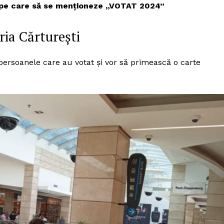
l pe care să se menționeze „VOTAT 2024”
ria Cărturești
 persoanele care au votat și vor să primească o carte
PRESShub
Despre noi / Echipa