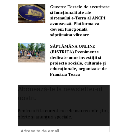
Guvern: Testele de securitate
și funcționalitate ale
sistemului e-Terra al ANCPI
avansează. Platforma va
deveni funcțională
săptămâna viitoare
SĂPTĂMÂNA ONLINE
(BISTRIȚA) Evenimente
dedicate unor investiții și
proiecte sociale, culturale și
educaționale, organizate de
Primăria Teaca
Abonează-te la newsletter-ul
nostru
Pentru a fi la curent cu cele mai recente știri,
oferte și anunțuri speciale.