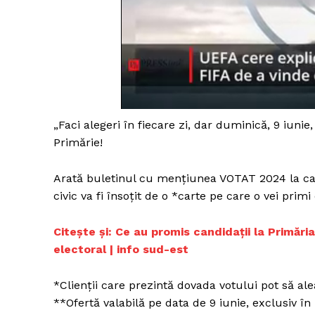
„Faci alegeri în fiecare zi, dar duminică, 9 iuni
Primărie!
Arată buletinul cu mențiunea VOTAT 2024 la casa
civic va fi însoțit de o *carte pe care o vei primi
Citește și: Ce au promis candidații la Primări
electoral | info sud-est
*Clienții care prezintă dovada votului pot să alea
**Ofertă valabilă pe data de 9 iunie, exclusiv în li