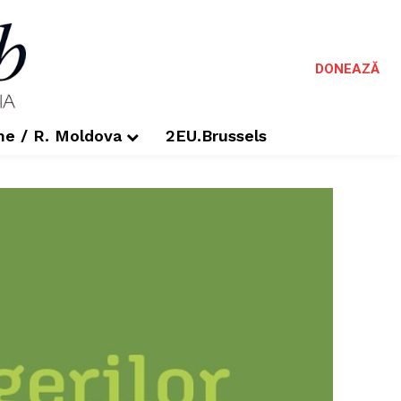
DONEAZĂ
me / R. Moldova
2EU.Brussels