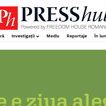
ră
Investigații
Mediu
Reportaje
În lu