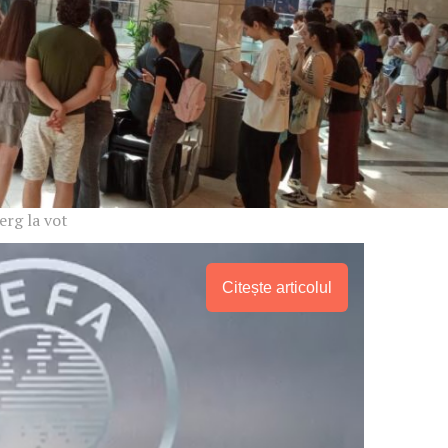
Proiecte editoriale
Rețea
Contact
iect
 HOUSE
NIA
erg la vot
Citește articolul