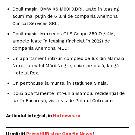
Două mașini BMW X6 M60I XDRI, luate în leasing
acum mai puțin de 6 luni de compania Anemona
Clinical Services SRL;
Două mașini Mercedes GLE Coupe 350 D / 4M,
ambele luate în leasing (încheiat în 2022) de
compania Anemona MED;
Un apartament într-un complex de lux din Mamaia
Nord, la malul Mării Negre, chiar pe plajă, lângă
Hotelul Rex.
Un penthouse la munte, în stațiunea Sinaia.
Două apartamente într-un ansamblu rezidențial de
lux în București, vis-a-vis de Palatul Cotroceni.
Articolul integral, în
Hotnews.ro
Urmăriți
P
ressHUB și pe Google News
!