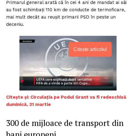
Primarul general arată că în cei 4 ani de mandat ai săi
au fost schimbați 110 km de conducte de termoficare,
mai mult decât au reușit primarii PSD în peste un
deceniu.
Citește articolul
Citește și: Circulația pe Podul Grant va fi redeschisă
duminică, 31 martie
300 de mijloace de transport din
bani europeni