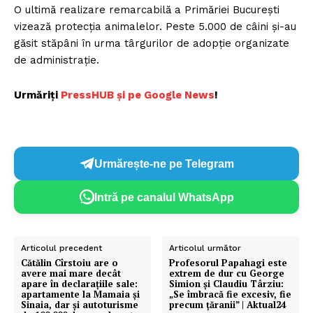
O ultimă realizare remarcabilă a Primăriei București
vizează protecția animalelor. Peste 5.000 de câini și-au
găsit stăpâni în urma târgurilor de adopție organizate
de administrație.
Urmăriți
P
ressHUB și pe Google News
!
Urmărește-ne pe Telegram
Intră pe canalul WhatsApp
Articolul precedent
Articolul următor
Cătălin Cîrstoiu are o
Profesorul Papahagi este
avere mai mare decât
extrem de dur cu George
apare în declarațiile sale:
Simion și Claudiu Târziu:
apartamente la Mamaia și
„Se îmbracă fie excesiv, fie
Sinaia, dar și autoturisme
precum țăranii” | Aktual24