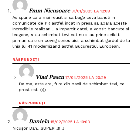
Fmm Nicusoare
31/01/2025 LA 12:08
As spune ca a mai reusit si sa bage ceva banuti in
comunicate de PR astfel incat in presa sa apara aceste
incredibile realizari …a impartit catei, a vopsit bancute si
leagane, s-au schimbat tevi cat nu s-au princ seilalti
primari ca e un covrig serios aici, a schimbat gardul de la
linia lui 41 modernizand astfel Bucurestiul European.
RĂSPUNDEȚI
Vlad Pascu
17/04/2025 LA 20:29
Da ma, asta era, fura din banii de schimbat tevi, ce
prost esti :)))
Un proiect
RĂSPUNDEȚI
FREEDOM HOUSE ROMÂNIA
Daniela
15/02/2025 LA 10:03
Nicușor Dan…SUPER!!!!!!!!