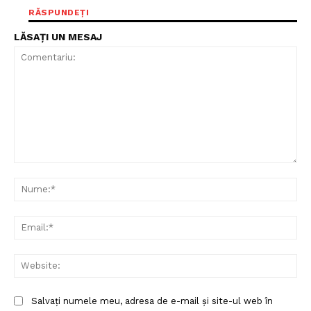
PRESShub
RĂSPUNDEȚI
LĂSAȚI UN MESAJ
Despre noi / Echipa
Proiecte editoriale
Rețea
Contact
Comentariu:
Nu
Ema
Web
Salvați numele meu, adresa de e-mail și site-ul web în