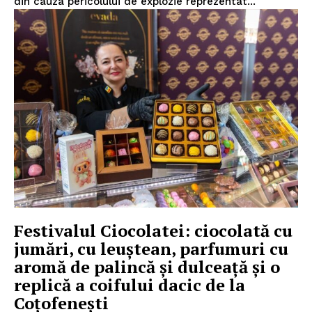
din cauza pericolului de explozie reprezentat...
Festivalul Ciocolatei: ciocolată cu
jumări, cu leuştean, parfumuri cu
aromă de palincă şi dulceaţă și o
replică a coifului dacic de la
Coţofeneşti