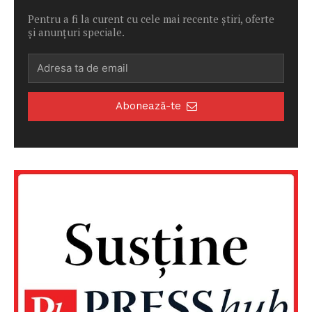
Pentru a fi la curent cu cele mai recente știri, oferte
și anunțuri speciale.
Abonează-te