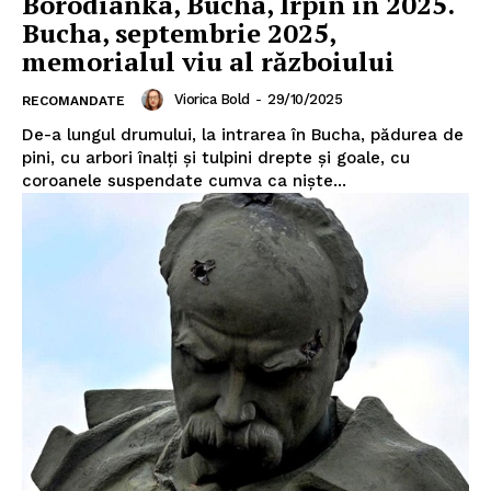
Borodianka, Bucha, Irpin în 2025.
Bucha, septembrie 2025,
Un proiect
memorialul viu al războiului
FREEDOM HOUSE ROMÂNIA
Viorica Bold
-
29/10/2025
RECOMANDATE
De-a lungul drumului, la intrarea în Bucha, pădurea de
pini, cu arbori înalți și tulpini drepte și goale, cu
PRESShub
coroanele suspendate cumva ca niște...
Despre noi / Echipa
Proiecte editoriale
Rețea
Contact