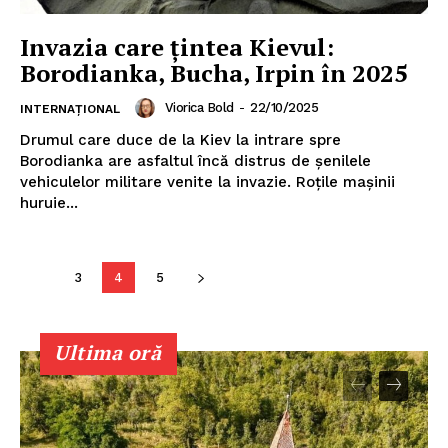
Invazia care țintea Kievul:
Borodianka, Bucha, Irpin în 2025
Viorica Bold
-
22/10/2025
INTERNAȚIONAL
Drumul care duce de la Kiev la intrare spre
Borodianka are asfaltul încă distrus de șenilele
vehiculelor militare venite la invazie. Roțile mașinii
huruie...
3
4
5
Ultima oră