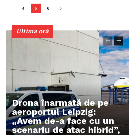
4
5
6
Ultima oră
Drona înarmată de pe
aeroportul Leipzig:
„Avem de-a face cu un
scenariu de atac hibrid”,