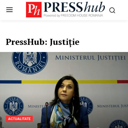
PressHub:
Justiție
ACTUALITATE