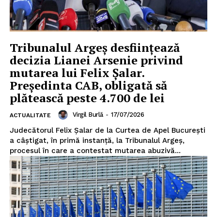
Tribunalul Argeș desființează
decizia Lianei Arsenie privind
mutarea lui Felix Șalar.
Un proiect
Președinta CAB, obligată să
FREEDOM HOUSE ROMÂNIA
plătească peste 4.700 de lei
Virgil Burlă
-
17/07/2026
ACTUALITATE
Judecătorul Felix Șalar de la Curtea de Apel București
PRESShub
a câștigat, în primă instanță, la Tribunalul Argeș,
procesul în care a contestat mutarea abuzivă...
Despre noi / Echipa
Proiecte editoriale
Rețea
Contact