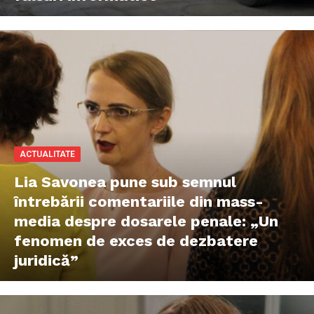
ACTUALITATE
Lia Savonea pune sub semnul
întrebării comentariile din mass-
media despre dosarele penale: „Un
fenomen de exces de dezbatere
juridică”