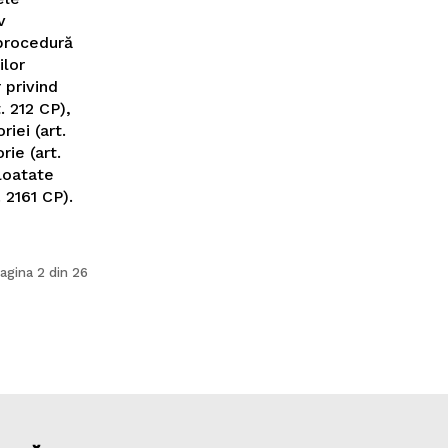
v
 procedură
ilor
 privind
. 212 CP),
iei (art.
rie (art.
ploatate
. 2161 CP).
agina 2 din 26