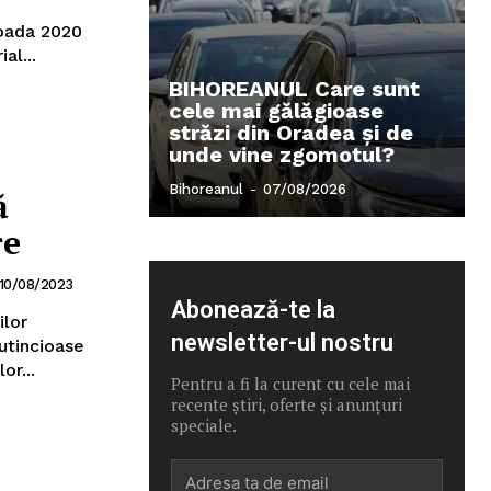
rioada 2020
al...
BIHOREANUL Care sunt
cele mai gălăgioase
străzi din Oradea și de
unde vine zgomotul?
Bihoreanul
-
07/08/2026
ă
re
10/08/2023
Abonează-te la
ilor
newsletter-ul nostru
putincioase
or...
Pentru a fi la curent cu cele mai
recente știri, oferte și anunțuri
speciale.