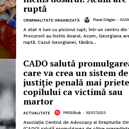
ruptă
Flavia Drăgan
-
03/0
CRIMINALITATE ORGANIZATĂ
A stat 4 luni cu piciorul rupt, într-un centru din
Procurorii au închis doarul. Acum, Georgiana a
ruptă. Cazul Georgianei, tânăra...
CADO salută promulgarea
care va crea un sistem de
justiție penală mai priet
copilului ca victimă sau
martor
PRESShub
-
10/07/2023
ACTUALITATE
Asociația Centrul de Advocacy si Drepturile Om
(CADO) salută promulgarea de către președint