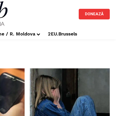
DONEAZĂ
me / R. Moldova
2EU.Brussels