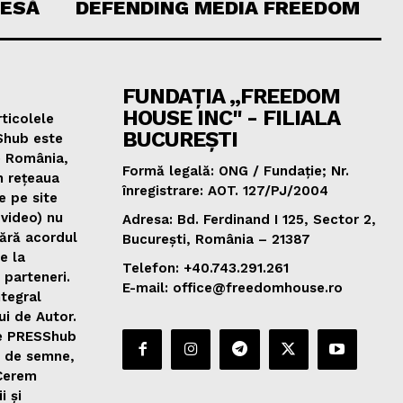
RESĂ
DEFENDING MEDIA FREEDOM
FUNDAȚIA „FREEDOM
HOUSE INC" - FILIALA
ticolele
BUCUREȘTI
Shub este
e România,
Formă legală: ONG / Fundație; Nr.
n rețeaua
înregistrare: AOT. 127/PJ/2004
e pe site
 video) nu
Adresa: Bd. Ferdinand I 125, Sector 2,
fără acordul
București, România – 21387
de la
Telefon: +40.743.291.261
 parteneri.
E-mail: office@freedomhouse.ro
ntegral
ui de Autor.
de PRESShub
0 de semne,
 Cerem
i și