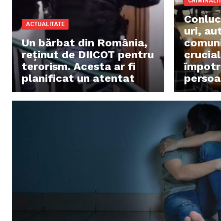
CRIMINALI
Conluc
ACTUALITATE
uri, au
Un bărbat din România,
comuni
reținut de DIICOT pentru
crucial
terorism. Acesta ar fi
împotri
planificat un atentat
persoa