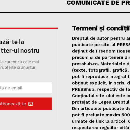
COMUNICATE DE P
Termeni și condiții
Dreptul de autor pentru ar
ză-te la
publicate pe site-ul PRES
tter-ul nostru
deținut de Freedom Hous
precum și de partenerii di
 la curent cu cele mai
presshub.ro. Materialele d
ri, oferte și anunțuri
(texte, fotografii, grafică,
pot fi reproduse integral 
obținut explicit, în scris, 
PRESShub, respectiv de la
Conținutul site-ului este i
protejat de Legea Dreptul
Abonează-te
Din articolele publicate 
pot fi preluate maxim 50
urmate de link la articol.
respectarea regulilor citări