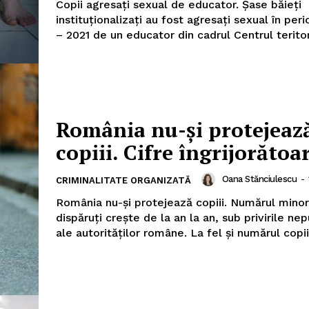
Copii agresați sexual de educator. Șase băieți
instituționalizați au fost agresați sexual în pe
– 2021 de un educator din cadrul Centrul teritori
România nu-și protejeaz
copiii. Cifre îngrijorătoa
Oana Stănciulescu
-
CRIMINALITATE ORGANIZATĂ
România nu-și protejează copiii. Numărul minor
dispăruți crește de la an la an, sub privirile ne
ale autorităților române. La fel și numărul copiil