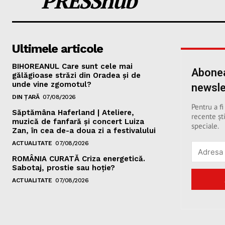
PRESShub
Ultimele articole
BIHOREANUL Care sunt cele mai
Abonea
gălăgioase străzi din Oradea și de
unde vine zgomotul?
newsle
DIN ȚARĂ
07/08/2026
Pentru a fi
Săptămâna Haferland | Ateliere,
recente ști
muzică de fanfară şi concert Luiza
speciale.
Zan, în cea de-a doua zi a festivalului
ACTUALITATE
07/08/2026
ROMÂNIA CURATĂ Criza energetică.
Sabotaj, prostie sau hoție?
ACTUALITATE
07/08/2026