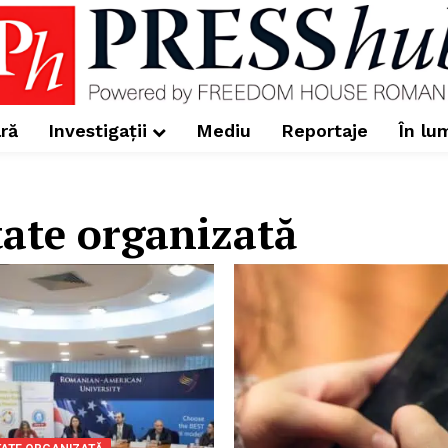
ră
Investigații
Mediu
Reportaje
În lu
tate organizată