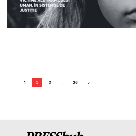
1
2
3
...
26