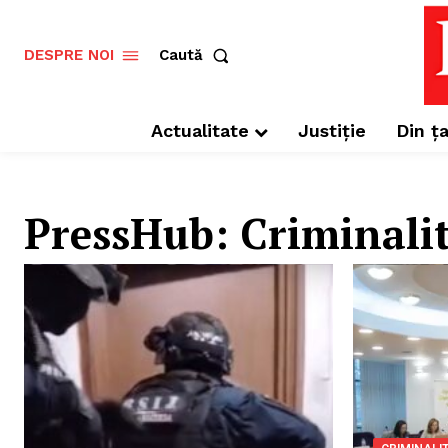
Caută
DESPRE NOI
Actualitate
Justiție
Din ța
PressHub:
Criminali