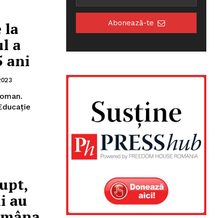
Abonează-te
 la
ul a
5 ani
2023
Roman.
 Educație
rupt,
i au
e mâna