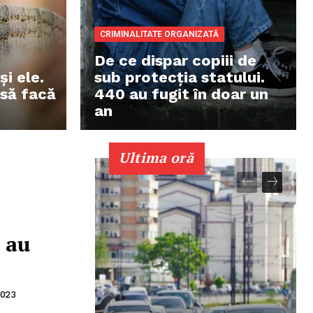
CRIMINALITATE ORGANIZATĂ
De ce dispar copiii de
i ele.
sub protecția statului.
 să facă
440 au fugit în doar un
an
Ultima oră
e au
2023