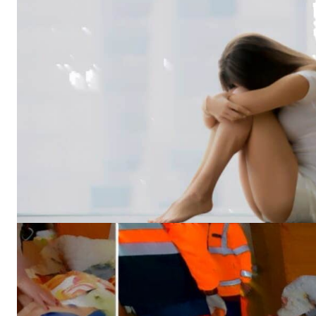
Un pro
FREEDOM
ROMÂ