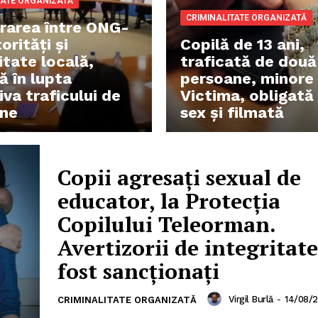
TATE ORGANIZATĂ
CRIMINALITATE ORGANIZATĂ
rarea între ONG-
torități și
Copilă de 13 ani,
tate locală,
traficată de două
ă în lupta
persoane, minore ș
va traficului de
Victima, obligată
ne
sex și filmată
Copii agresați sexual de
educator, la Protecția
Copilului Teleorman.
Avertizorii de integritat
fost sancționați
Virgil Burlă
-
14/08/
CRIMINALITATE ORGANIZATĂ