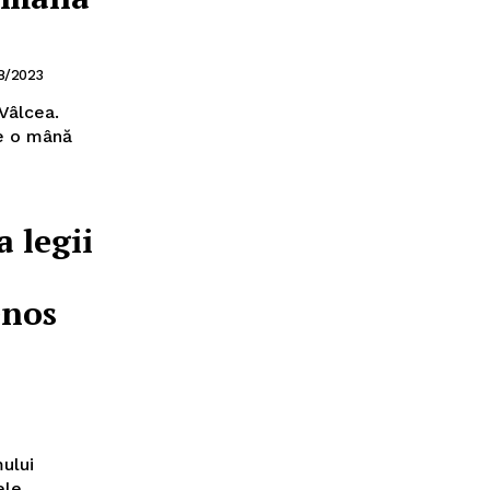
8/2023
 Vâlcea.
re o mână
 legii
enos
ului
ele