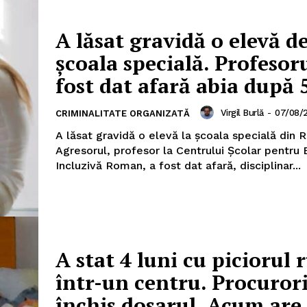
A lăsat gravidă o elevă de
școala specială. Profesor
fost dat afară abia după 
Virgil Burlă
-
07/08/
CRIMINALITATE ORGANIZATĂ
A lăsat gravidă o elevă la școala specială din 
PRESShub
Agresorul, profesor la Centrului Școlar pentru
Incluzivă Roman, a fost dat afară, disciplinar...
Despre noi / Echipa
Proiecte editoriale
Rețea
Contact
A stat 4 luni cu piciorul 
iect
într-un centru. Procurori
 HOUSE
închis dosarul. Acum ar
NIA