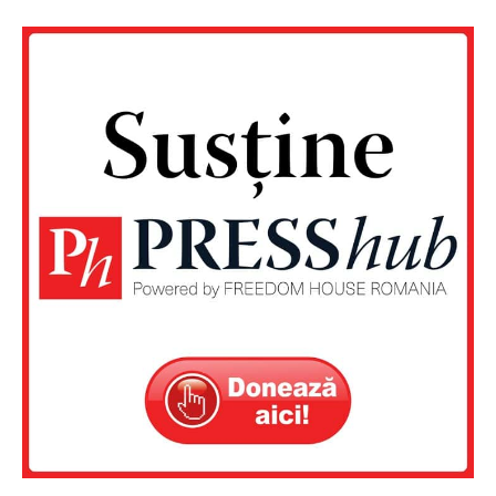
Un proiect
FREEDOM HOUSE ROMÂNIA
PRESShub
Despre noi / Echipa
Proiecte editoriale
Rețea