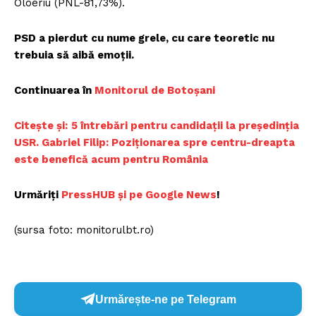
Oloeriu (PNL-81,73%).
PSD a pierdut cu nume grele, cu care teoretic nu
trebuia să aibă emoţii.
Continuarea în
Monitorul de Botoșani
Citește și:
5 întrebări pentru candidații la președinția
USR. Gabriel Filip: Poziționarea spre centru-dreapta
este benefică acum pentru România
Urmăriți
P
ressHUB și pe Google News
!
(sursa foto: monitorulbt.ro)
Urmărește-ne pe Telegram