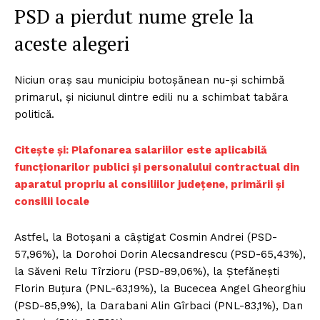
PSD a pierdut nume grele la
aceste alegeri
Niciun oraş sau municipiu botoşănean nu-şi schimbă
primarul, şi niciunul dintre edili nu a schimbat tabăra
politică.
Citește și: Plafonarea salariilor este aplicabilă
funcţionarilor publici şi personalului contractual din
aparatul propriu al consiliilor judeţene, primării şi
consilii locale
Astfel, la Botoșani a câștigat Cosmin Andrei (PSD-
57,96%), la Dorohoi Dorin Alecsandrescu (PSD-65,43%),
la Săveni Relu Tîrzioru (PSD-89,06%), la Ștefănești
Florin Buțura (PNL-63,19%), la Bucecea Angel Gheorghiu
(PSD-85,9%), la Darabani Alin Gîrbaci (PNL-83,1%), Dan