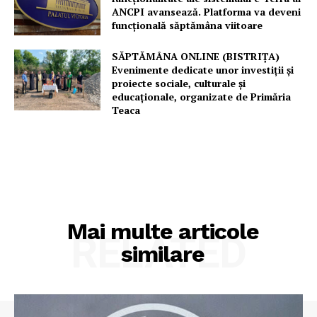
ANCPI avansează. Platforma va deveni
funcțională săptămâna viitoare
SĂPTĂMÂNA ONLINE (BISTRIȚA)
Evenimente dedicate unor investiții și
proiecte sociale, culturale și
educaționale, organizate de Primăria
Teaca
Mai multe articole
RELATED
similare