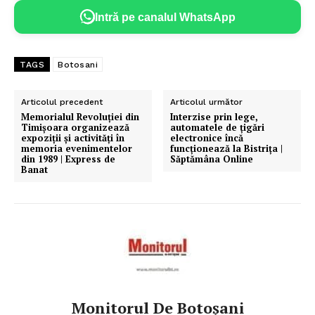
Intră pe canalul WhatsApp
TAGS
Botosani
Articolul precedent
Articolul următor
Memorialul Revoluției din
Interzise prin lege,
Timișoara organizează
automatele de țigări
expoziții și activități în
electronice încă
memoria evenimentelor
funcționează la Bistrița |
din 1989 | Express de
Săptămâna Online
Banat
Monitorul De Botoșani