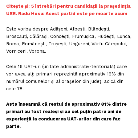
Citește și:
5 întrebări pentru candidații la președinția
USR. Radu Hosu: Acest partid este pe moarte acum
Este vorba despre Adășeni, Albeşti, Blândeşti,
Broscăuţi, Călăraşi, Conceşti, Frumuşica, Hudeşti, Lunca,
Roma, Româneşti, Truşeşti, Ungureni, Vârfu Câmpului,
Vorniceni, Vorona.
Cele 16 UAT-uri (unitate administrativ-teritorială) care
vor avea alţi primari reprezintă aproximativ 19% din
numărul comunelor şi al oraşelor din judeţ, adică din
cele 78.
Asta înseamnă că restul de aproximativ 81% dintre
primari au fost realeși și au cel puțin patru ani de
experiență la conducerea UAT-urilor din care fac
parte.