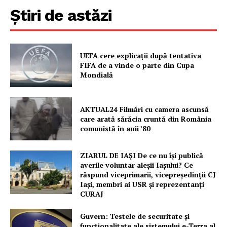
Știri de astăzi
Contact
UEFA cere explicații după tentativa
FIFA de a vinde o parte din Cupa
Mondială
AKTUAL24 Filmări cu camera ascunsă
care arată sărăcia cruntă din România
comunistă în anii ’80
ZIARUL DE IAȘI De ce nu își publică
averile voluntar aleșii Iașului? Ce
răspund viceprimarii, vicepreședinții CJ
Iași, membri ai USR și reprezentanți
CURAJ
Guvern: Testele de securitate și
funcționalitate ale sistemului e-Terra al