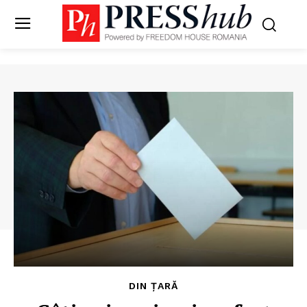
DIN ȚARĂ