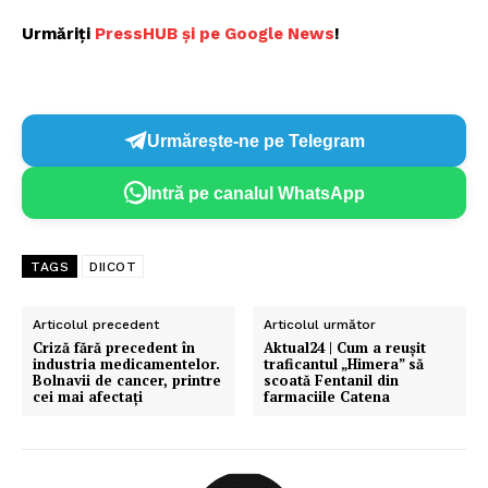
Urmăriți
PressHUB și pe Google News
!
Urmărește-ne pe Telegram
Intră pe canalul WhatsApp
TAGS
DIICOT
Articolul precedent
Articolul următor
Criză fără precedent în
Aktual24 | Cum a reușit
industria medicamentelor.
traficantul „Himera” să
Bolnavii de cancer, printre
scoată Fentanil din
cei mai afectați
farmaciile Catena