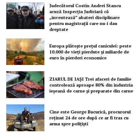
PRESShub
Judecătorul Costin Andrei Stancu
acuză Inspecția Judiciară că
„inventează” abateri disciplinare
Despre noi / Echipa
pentru magistrații care nu-i dau
Proiecte editoriale
dreptate
Rețea
Europa plătește prețul caniculei: peste
Contact
10.000 de vieți pierdute și miliarde de
euro în pierderi economice
ZIARUL DE IAȘI Trei afaceri de familie
controlează aproape 80% din industria
ieșeană de carne și preparate din carne
Cine este George Bucurică, procurorul
reținut 24 de ore după ce ar fi tras cu
arma spre polițiști