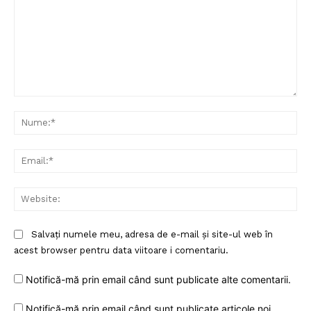
Comentariu:
Nu
Ema
Web
Salvați numele meu, adresa de e-mail și site-ul web în
acest browser pentru data viitoare i comentariu.
Notifică-mă prin email când sunt publicate alte comentarii.
Notifică-mă prin email când sunt publicate articole noi.