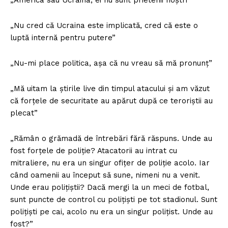
„America sau Ucraina, ei nu sunt prietenii noștri”
„Nu cred că Ucraina este implicată, cred că este o
luptă internă pentru putere”
„Nu-mi place politica, așa că nu vreau să mă pronunț”
„Mă uitam la știrile live din timpul atacului și am văzut
că forțele de securitate au apărut după ce teroriștii au
plecat”
„Rămân o grămadă de întrebări fără răspuns. Unde au
fost forțele de poliție? Atacatorii au intrat cu
mitraliere, nu era un singur ofițer de poliție acolo. Iar
când oamenii au început să sune, nimeni nu a venit.
Unde erau polițiștii? Dacă mergi la un meci de fotbal,
sunt puncte de control cu polițiști pe tot stadionul. Sunt
polițiști pe cai, acolo nu era un singur polițist. Unde au
fost?”