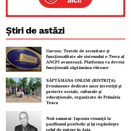
Rețea
Contact
Știri de astăzi
Guvern: Testele de securitate și
funcționalitate ale sistemului e-Terra al
ANCPI avansează. Platforma va deveni
funcțională săptămâna viitoare
SĂPTĂMÂNA ONLINE (BISTRIȚA)
Evenimente dedicate unor investiții și
proiecte sociale, culturale și
educaționale, organizate de Primăria
Teaca
Noii samurai: Japonia renunță la
pacifismul postbelic și își regândește
rolul de putere în Asia