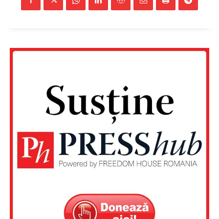
Un proiect
FREEDOM HOUSE ROMÂNIA
PRESShub
Despre noi / Echipa
Proiecte editoriale