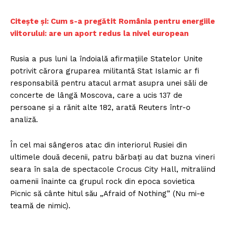
C
itește și: Cum s-a pregătit România pentru energiile
viitorului: are un aport redus la nivel european
Rusia a pus luni la îndoială afirmațiile Statelor Unite
potrivit cărora gruparea militantă Stat Islamic ar fi
responsabilă pentru atacul armat asupra unei săli de
concerte de lângă Moscova, care a ucis 137 de
persoane și a rănit alte 182, arată Reuters într-o
analiză.
În cel mai sângeros atac din interiorul Rusiei din
ultimele două decenii, patru bărbați au dat buzna vineri
seara în sala de spectacole Crocus City Hall, mitraliind
oamenii înainte ca grupul rock din epoca sovietica
Picnic să cânte hitul său „Afraid of Nothing” (Nu mi-e
teamă de nimic).