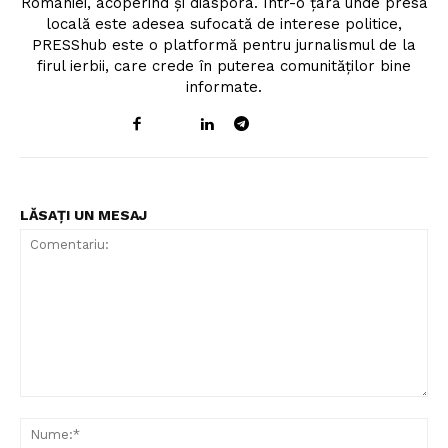
României, acoperind și diaspora. Într-o țară unde presa
locală este adesea sufocată de interese politice,
PRESShub este o platformă pentru jurnalismul de la
firul ierbii, care crede în puterea comunităților bine
informate.
LĂSAȚI UN MESAJ
Comentariu:
Nu