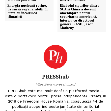
Articolul precedent
Articolul următor
Energia nucleară revine,
Războiul cipurilor dintre
ca sursă regenerabilă, în
SUA și China a devenit
lupta cu încălzirea
amenințare pentru
climatică
securitatea americană.
Interviu cu directorul
general RAND, Jason
Matheny
PRESShub
https://www.presshub.ro/
PRESShub este mai mult decât o platformă media –
este o portavoce pentru presa independentă. Creată în
2018 de Freedom House România, coagulează 44 de
publicații acoperind peste jumătate din teritoriul