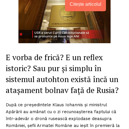
Citește articolul
E vorba de frică? E un reflex
istoric? Sau pur și simplu în
sistemul autohton există încă un
atașament bolnav față de Rusia?
După ce președintele Klaus Iohannis și ministrul
Apărării au amânat cu o zi recunoașterea faptului că
într-adevăr o dronă rusească explodase deasupra
României, șefii Armatei Române au ieșit în premieră la