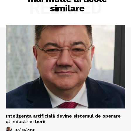
RELATED
similare
Inteligența artificială devine sistemul de operare
al industriei berii
07/08/2026