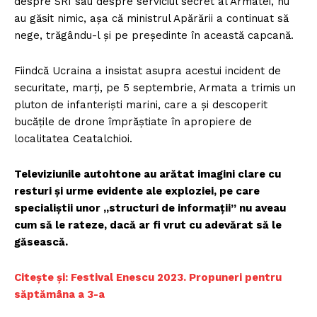
despre SRI sau despre serviciul secret al Armatei, nu
au găsit nimic, așa că ministrul Apărării a continuat să
nege, trăgându-l și pe președinte în această capcană.
Fiindcă Ucraina a insistat asupra acestui incident de
securitate, marți, pe 5 septembrie, Armata a trimis un
pluton de infanteriști marini, care a și descoperit
bucățile de drone împrăștiate în apropiere de
localitatea Ceatalchioi.
Televiziunile autohtone au arătat imagini clare cu
resturi și urme evidente ale exploziei, pe care
specialiștii unor „structuri de informații” nu aveau
cum să le rateze, dacă ar fi vrut cu adevărat să le
găsească.
C
itește și: Festival Enescu 2023. Propuneri pentru
săptămâna a 3-a