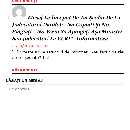
RĂSPUNDEȚI
Mesaj La Început De An Școlar De La
Judecătorul Danileț: „Nu Copiați Și Nu
Plagiați – Nu Vrem Să Ajungeți Așa Miniștri
Sau Judecători La CCR!” - Informateca
13/09/2023 LA 3:02
[…] Citește și: Ce structuri de informații l-au făcut de râs
pe președinte? […]
Un proiect
RĂSPUNDEȚI
FREEDOM HOUSE ROMÂNIA
LĂSAȚI UN MESAJ
PRESShub
Despre noi / Echipa