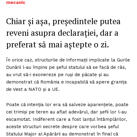
mecanic
Chiar și așa, președintele putea
reveni asupra declarației, dar a
preferat să mai aștepte o zi.
În orice caz, structurile de informații implicate la Gurile
Dunării l-au împins pe șeful statului să se facă de râs,
au vrut să-i exonereze pe ruși de păcate și au
demonstrat că România e incapabilă să apere granița
de Vest a NATO și a UE.
Poate că intenția lor era să salveze aparențele, poate
cei trimiși pe teren au aflat adevărul, dar șefii lor l-au
escamotat. Indiferent care a fost lanțul întâmplărilor,
aceste structuri secrete despre care vorbea şeful
Statului Major al Apărării au demonstrat în final că