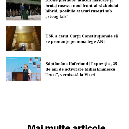
bruiaj rusesc: noul front al războiului
hibrid, posibile atacuri rusești sub
„steag fals”
USR a cerut Curții Constituționale să
se pronunțe pe noua lege ANI
Săptămâna Haferland | Expoziţia „25
de ani de activitate Mihai Eminescu
Trust”, vernisată la Viscri
Mai multe articole