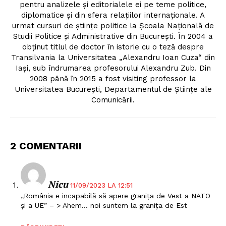
pentru analizele şi editorialele ei pe teme politice,
diplomatice şi din sfera relaţiilor internaţionale. A
urmat cursuri de ştiinţe politice la Şcoala Naţională de
Studii Politice şi Administrative din Bucureşti. În 2004 a
obţinut titlul de doctor în istorie cu o teză despre
Transilvania la Universitatea „Alexandru Ioan Cuza“ din
Iaşi, sub îndrumarea profesorului Alexandru Zub. Din
2008 până în 2015 a fost visiting professor la
Universitatea Bucureşti, Departamentul de Ştiinţe ale
Comunicării.
2 COMENTARII
Nicu
11/09/2023 LA 12:51
„România e incapabilă să apere granița de Vest a NATO
și a UE” – > Ahem… noi suntem la granița de Est