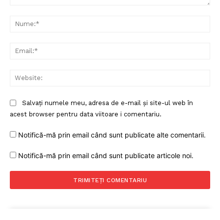
Proiecte editoriale
Comentariu:
Rețea
Nu
Contact
Ema
Web
Salvați numele meu, adresa de e-mail și site-ul web în
acest browser pentru data viitoare i comentariu.
Notifică-mă prin email când sunt publicate alte comentarii.
Notifică-mă prin email când sunt publicate articole noi.