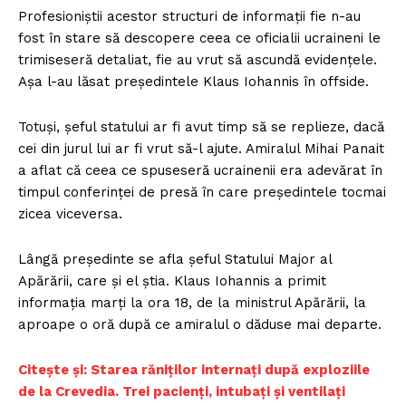
Profesioniștii acestor structuri de informații fie n-au
fost în stare să descopere ceea ce oficialii ucraineni le
trimiseseră detaliat, fie au vrut să ascundă evidențele.
Așa l-au lăsat președintele Klaus Iohannis în offside.
Totuși, șeful statului ar fi avut timp să se replieze, dacă
cei din jurul lui ar fi vrut să-l ajute. Amiralul Mihai Panait
a aflat că ceea ce spuseseră ucrainenii era adevărat în
timpul conferinței de presă în care președintele tocmai
zicea viceversa.
Lângă președinte se afla șeful Statului Major al
Apărării, care și el știa. Klaus Iohannis a primit
informația marți la ora 18, de la ministrul Apărării, la
aproape o oră după ce amiralul o dăduse mai departe.
C
itește și: Starea răniților internați după exploziile
de la Crevedia. Trei pacienţi, intubaţi şi ventilaţi