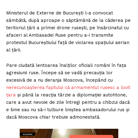
Ministerul de Externe de București l-a convocat
sâmbătă, după aproape o săptămână de la căderea pe
teritoriul țării a primei drone rusești, pe însărcinatul cu
afaceri al Ambasadei Ruse pentru a-i transmite
protestul Bucureștiului față de violarea spațiului aerian
al țării.
Pare ciudată lentoarea înalților oficiali români în fața
agresiunii ruse. Începe să se vadă precauția lor
excesivă de a nu deranja Moscova, începând cu
nerecunoașterea faptului că armamentul rusesc a lo
vit
țara
și până la reacția târzie a diplomației autohtone,
care a avut nevoie de zile întregi pentru a chibzui dacă
e bine sau nu să-i tulbure liniștea ambasadorului rus și
dacă Moscova chiar trebuie admonestată.