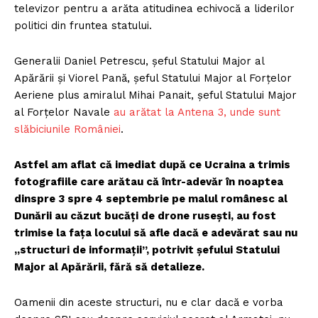
televizor pentru a arăta atitudinea echivocă a liderilor
politici din fruntea statului.
Generalii Daniel Petrescu, şeful Statului Major al
Apărării și Viorel Pană, şeful Statului Major al Forţelor
Aeriene plus amiralul Mihai Panait, şeful Statului Major
al Forţelor Navale
au arătat la Antena 3, unde sunt
slăbiciunile României
.
Astfel am aflat că imediat după ce Ucraina a trimis
fotografiile care arătau că într-adevăr în noaptea
dinspre 3 spre 4 septembrie pe malul românesc al
Dunării au căzut bucăți de drone rusești, au fost
trimise la fața locului să afle dacă e adevărat sau nu
„structuri de informații”, potrivit şefului Statului
Major al Apărării, fără să detalieze.
Oamenii din aceste structuri, nu e clar dacă e vorba