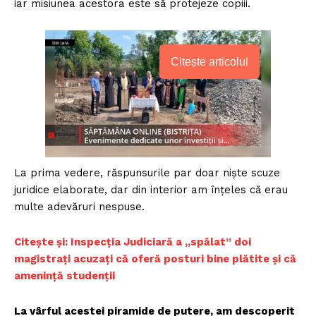
iar misiunea acestora este să protejeze copiii.
Citește articolul
La prima vedere, răspunsurile par doar niște scuze
juridice elaborate, dar din interior am înțeles că erau
multe adevăruri nespuse.
Citește și: Inspecția Judiciară a „spălat” doi
magistrați acuzați că oferă posturi bine plătite și că
amenință studenții
La vârful acestei piramide de putere, am descoperit