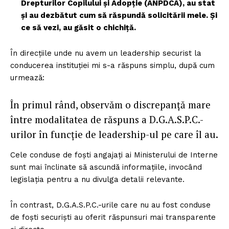
Drepturilor Copilului și Adopție (ANPDCA), au stat
și au dezbătut cum să răspundă solicitării mele. Și
ce să vezi, au găsit o chichiță.
În direcțiile unde nu avem un leadership securist la
conducerea instituției mi s-a răspuns simplu, după cum
urmează:
În primul rând, observăm o discrepanță mare
între modalitatea de răspuns a D.G.A.S.P.C.-
urilor în funcție de leadership-ul pe care îl au.
Cele conduse de foști angajați ai Ministerului de Interne
sunt mai înclinate să ascundă informațiile, invocând
legislația pentru a nu divulga detalii relevante.
În contrast, D.G.A.S.P.C.-urile care nu au fost conduse
de foști securiști au oferit răspunsuri mai transparente