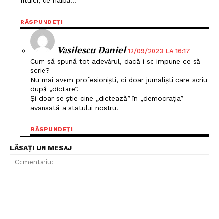
fituici, ce naiba…
RĂSPUNDEȚI
Vasilescu Daniel
12/09/2023 LA 16:17
Cum să spună tot adevărul, dacă i se impune ce să
scrie?
Nu mai avem profesioniști, ci doar jurnaliști care scriu
după „dictare”.
Și doar se știe cine „dictează” în „democrația”
avansată a statului nostru.
RĂSPUNDEȚI
Un proiect
FREEDOM HOUSE ROMÂNIA
LĂSAȚI UN MESAJ
PRESShub