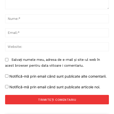
Despre noi / Echipa
Proiecte editoriale
Comentariu:
Nu
Rețea
Contact
Ema
Web
Salvați numele meu, adresa de e-mail și site-ul web în
acest browser pentru data viitoare i comentariu.
Notifică-mă prin email când sunt publicate alte comentarii.
Notifică-mă prin email când sunt publicate articole noi.