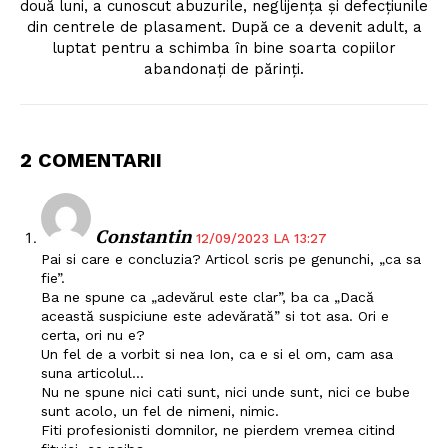
două luni, a cunoscut abuzurile, neglijența și defecțiunile
din centrele de plasament. După ce a devenit adult, a
luptat pentru a schimba în bine soarta copiilor
abandonați de părinți.
2 COMENTARII
Constantin
12/09/2023 LA 13:27
Pai si care e concluzia? Articol scris pe genunchi, „ca sa
fie”.
Ba ne spune ca „adevărul este clar”, ba ca „Dacă
această suspiciune este adevărată” si tot asa. Ori e
certa, ori nu e?
Un fel de a vorbit si nea Ion, ca e si el om, cam asa
suna articolul…
Nu ne spune nici cati sunt, nici unde sunt, nici ce bube
sunt acolo, un fel de nimeni, nimic.
Fiti profesionisti domnilor, ne pierdem vremea citind