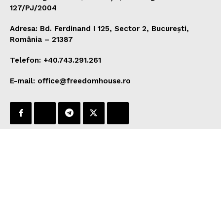
127/PJ/2004
Adresa: Bd. Ferdinand I 125, Sector 2, București,
România – 21387
Telefon: +40.743.291.261
E-mail: office@freedomhouse.ro
Politica de confidențialitate
Cookies și tehnologii similare
© 2026 PressHUB - Toate drepturile rezervate