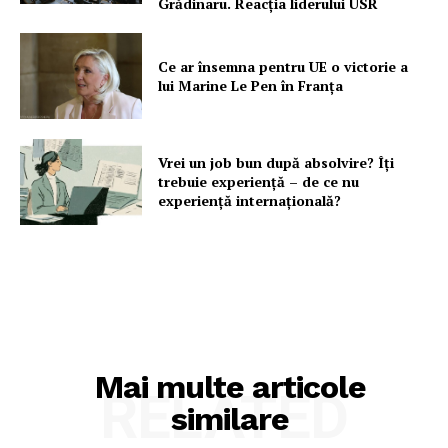
Grădinaru. Reacția liderului USR
Ce ar însemna pentru UE o victorie a
lui Marine Le Pen în Franța
Vrei un job bun după absolvire? Îți
trebuie experiență – de ce nu
experiență internațională?
Mai multe articole
RELATED
similare