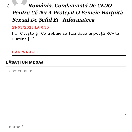
România, Condamnată De CEDO
Pentru Că Nu A Protejat O Femeie Hărțuită
Sexual De Șeful Ei - Informateca
21/03/2023 LA 6:35
[…] Citește și: Ce trebuie să faci dacă ai poliță RCA la
Un proiect
Euroins […]
FREEDOM HOUSE ROMÂNIA
RĂSPUNDEȚI
LĂSAȚI UN MESAJ
PRESShub
Despre noi / Echipa
Proiecte editoriale
Rețea
Contact
Comentariu:
Nu