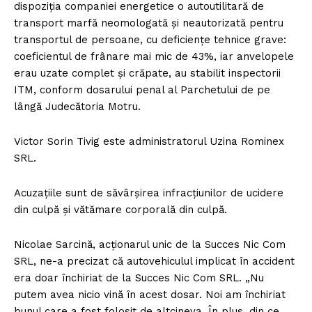
dispoziția companiei energetice o autoutilitară de
transport marfă neomologată și neautorizată pentru
transportul de persoane, cu deficiențe tehnice grave:
coeficientul de frânare mai mic de 43%, iar anvelopele
erau uzate complet și crăpate, au stabilit inspectorii
ITM, conform dosarului penal al Parchetului de pe
lângă Judecătoria Motru.
Victor Sorin Tivig este administratorul Uzina Rominex
SRL.
Acuzațiile sunt de săvârșirea infracțiunilor de ucidere
din culpă și vătămare corporală din culpă.
Nicolae Sarcină, acționarul unic de la Succes Nic Com
SRL, ne-a precizat că autovehiculul implicat în accident
era doar închiriat de la Succes Nic Com SRL. „Nu
putem avea nicio vină în acest dosar. Noi am închiriat
bunul care a fost folosit de altcineva. În plus, din ce