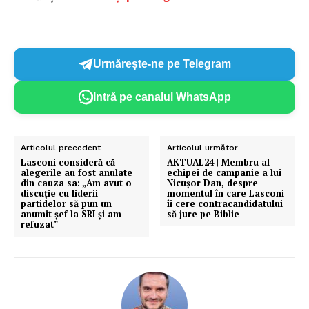
Despre noi / Echipa
Proiecte editoriale
Rețea
Urmărește-ne pe Telegram
Contact
Intră pe canalul WhatsApp
Articolul precedent
Articolul următor
Lasconi consideră că
AKTUAL24 | Membru al
alegerile au fost anulate
echipei de campanie a lui
din cauza sa: „Am avut o
Nicușor Dan, despre
discuție cu liderii
momentul în care Lasconi
partidelor să pun un
îi cere contracandidatului
anumit șef la SRI și am
să jure pe Biblie
refuzat”