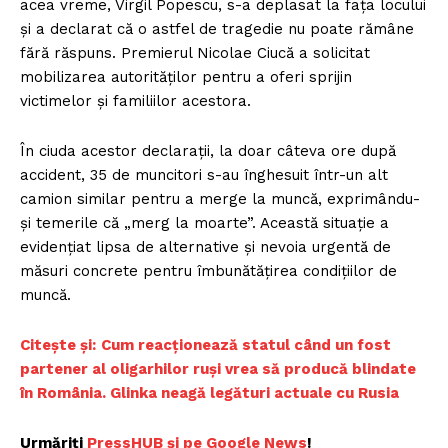
acea vreme, Virgil Popescu, s-a deplasat la fața locului
și a declarat că o astfel de tragedie nu poate rămâne
fără răspuns. Premierul Nicolae Ciucă a solicitat
mobilizarea autorităților pentru a oferi sprijin
victimelor și familiilor acestora.
În ciuda acestor declarații, la doar câteva ore după
accident, 35 de muncitori s-au înghesuit într-un alt
camion similar pentru a merge la muncă, exprimându-
și temerile că „merg la moarte”. Această situație a
evidențiat lipsa de alternative și nevoia urgentă de
măsuri concrete pentru îmbunătățirea condițiilor de
Un proiect
muncă.
FREEDOM HOUSE ROMÂNIA
Citește și:
Cum reacționează statul când un fost
partener al oligarhilor ruși vrea să producă blindate
în România. Glinka neagă legături actuale cu Rusia
PRESShub
Urmăriți
PressHUB și pe Google News
!