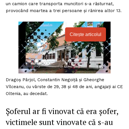
un camion care transporta muncitori s-a răsturnat,
provocând moartea a trei persoane și rănirea altor 13.
Citește articolul
Dragoș Pârjol, Constantin Negoiță și Gheorghe
Vîlceanu, cu vârste de 29, 38 și 48 de ani, angajați ai CE
Oltenia, au decedat.
Șoferul ar fi vinovat că era șofer,
victimele sunt vinovate că s-au