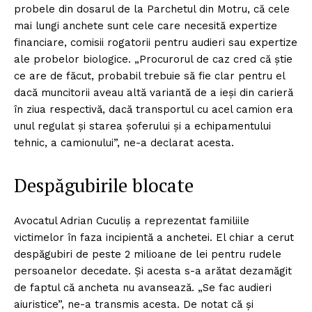
probele din dosarul de la Parchetul din Motru, că cele
mai lungi anchete sunt cele care necesită expertize
financiare, comisii rogatorii pentru audieri sau expertize
ale probelor biologice. „Procurorul de caz cred că știe
ce are de făcut, probabil trebuie să fie clar pentru el
dacă muncitorii aveau altă variantă de a ieși din carieră
în ziua respectivă, dacă transportul cu acel camion era
unul regulat și starea șoferului și a echipamentului
tehnic, a camionului”, ne-a declarat acesta.
Despăgubirile blocate
Avocatul Adrian Cuculiș a reprezentat familiile
victimelor în faza incipientă a anchetei. El chiar a cerut
despăgubiri de peste 2 milioane de lei pentru rudele
persoanelor decedate. Și acesta s-a arătat dezamăgit
de faptul că ancheta nu avansează. „Se fac audieri
aiuristice”, ne-a transmis acesta. De notat că și