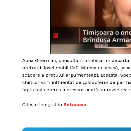
Alina Gherman, consultant imobiliar în departa
prețului lipsei mobilității. Munca de acasă, școal
scădere a prețului argumentează aceasta. Specia
chiriilor va fi influențat de „caracterul de per
faptul că cererea a crescut odată cu revenirea s
Citește integral în
Betanova