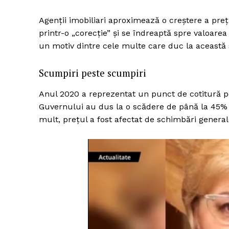
Agenții imobiliari aproximează o creștere a preț
printr-o „corecție” și se îndreaptă spre valoare
un motiv dintre cele multe care duc la această 
Scumpiri peste scumpiri
Anul 2020 a reprezentat un punct de cotitură pen
Guvernului au dus la o scădere de până la 45% a
mult, prețul a fost afectat de schimbări gener