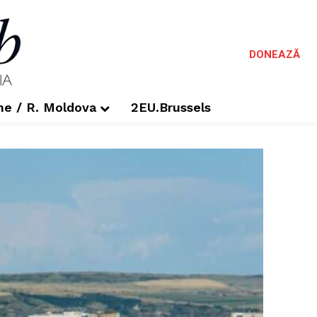
DONEAZĂ
me / R. Moldova
2EU.Brussels