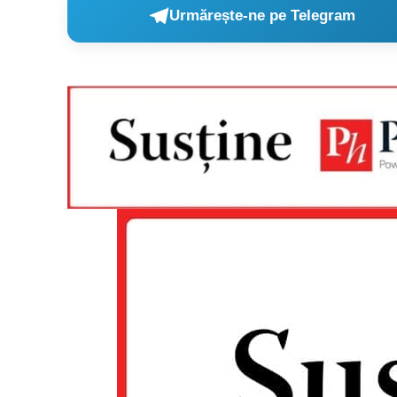
Urmărește-ne pe Telegram
Un pro
FREEDOM
ROMÂ