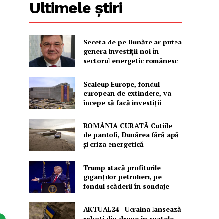
Ultimele știri
Seceta de pe Dunăre ar putea
genera investiții noi în
sectorul energetic românesc
Scaleup Europe, fondul
european de extindere, va
începe să facă investiții
ROMÂNIA CURATĂ Cutiile
de pantofi, Dunărea fără apă
și criza energetică
Trump atacă profiturile
giganților petrolieri, pe
fondul scăderii în sondaje
AKTUAL24 | Ucraina lansează
roboți din drone în spatele