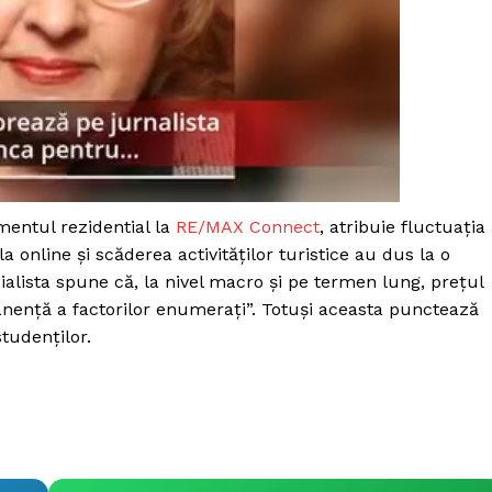
mentul rezidential la
RE/MAX Connect
, atribuie fluctuația
a online și scăderea activităților turistice au dus la o
lista spune că, la nivel macro și pe termen lung, prețul
manență a factorilor enumerați”. Totuși aceasta punctează
tudenților.
PRESShub
Despre noi / Echipa