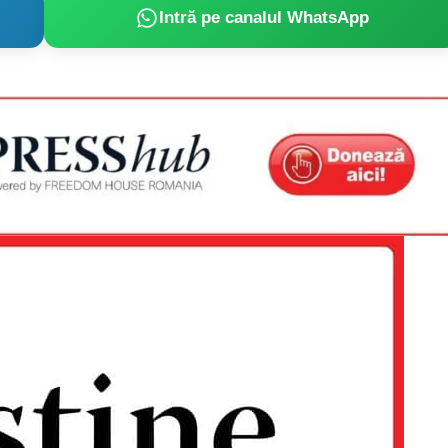
Proiecte editoriale
Intră pe canalul WhatsApp
Rețea
Contact
iect
 HOUSE
NIA