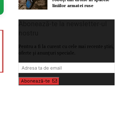
liniilor armatei ruse
Abonează-te la newsletter-ul
nostru
Pentru a fi la curent cu cele mai recente știri,
oferte și anunțuri speciale.
Abonează-te