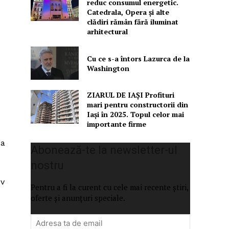
reduc consumul energetic.
Catedrala, Opera şi alte
clădiri rămân fără iluminat
arhitectural
Cu ce s-a întors Lazurca de la
Washington
ZIARUL DE IAȘI Profituri
mari pentru constructorii din
Iași în 2025. Topul celor mai
importante firme
 a
Abonează-te la newsletter-ul
nostru
ov
Pentru a fi la curent cu cele mai recente știri,
oferte și anunțuri speciale.