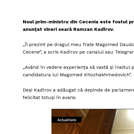
Noul prim-ministru din Cecenia este fostul 
anunțat vineri seară Ramzan Kadîrov.
„Îl prezint pe dragul meu frate Magomed Daudov
Cecene”, a scris Kadîrov pe canalul sau Telegra
„Având în vedere experiența să vastă și înaltul 
candidatura lui Magomed Khozhakhmedovich”.
Deși Kadîrov a adăugat că depinde de parlamentu
felicitat totuși în avans.