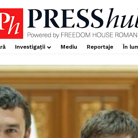
ră
Investigații
Mediu
Reportaje
În lu