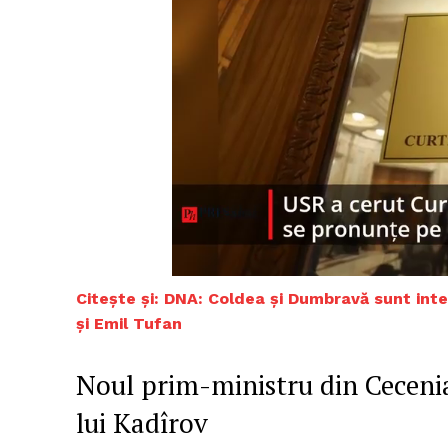
C
itește și: DNA: Coldea și Dumbravă sunt int
și Emil Tufan
Noul prim-ministru din Cecenia
lui Kadîrov