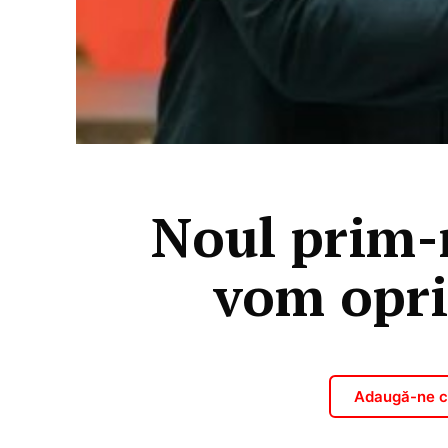
Noul prim-
vom opri
Adaugă-ne ca