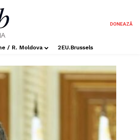
DONEAZĂ
me / R. Moldova
2EU.Brussels