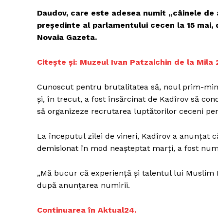
Daudov, care este adesea numit „câinele de a
președinte al parlamentului cecen la 15 mai, 
Novaia Gazeta.
Un pro
FREEDOM
Citește și: Muzeul Ivan Patzaichin de la Mila
ROMÂ
Cunoscut pentru brutalitatea să, noul prim-min
și, în trecut, a fost însărcinat de Kadîrov să co
să organizeze recrutarea luptătorilor ceceni pen
La începutul zilei de vineri, Kadîrov a anunțat 
demisionat în mod neașteptat marți, a fost numit
„Mă bucur că experiență și talentul lui Muslim K
după anunțarea numirii.
Continuarea în Aktual24.