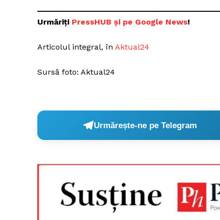
Urmăriți
PressHUB ș
i pe Google News
!
Articolul integral, în
Aktual24
Sursă foto: Aktual24
Urmărește-ne pe Telegram