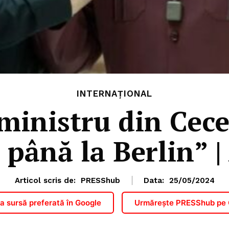
INTERNAȚIONAL
ministru din Cece
 până la Berlin” |
Articol scris de:
PRESShub
Data:
25/05/2024
 sursă preferată în Google
Urmărește PRESShub pe