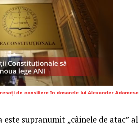
eresați de consiliere în dosarele lui Alexander Adames
PRESShub
 este supranumit „câinele de atac” al
Despre noi / Echipa