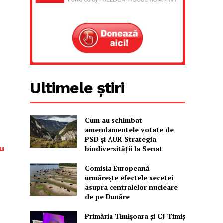
Ultimele știri
Cum au schimbat
amendamentele votate de
PSD și AUR Strategia
biodiversității la Senat
cu
Comisia Europeană
urmărește efectele secetei
asupra centralelor nucleare
de pe Dunăre
Primăria Timișoara şi CJ Timiș