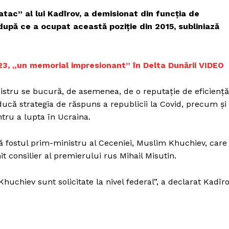
Proiecte editoriale
tac” al lui Kadîrov, a demisionat din funcția de
Rețea
după ce a ocupat această poziție din 2015, subliniază
Contact
iect
 HOUSE
 23, „un memorial impresionant” în Delta Dunării VIDEO
NIA
istru se bucură, de asemenea, de o reputație de eficiență
nducă strategia de răspuns a republicii la Covid, precum și
tru a lupta în Ucraina.
că fostul prim-ministru al Ceceniei, Muslim Khuchiev, care
 consilier al premierului rus Mihail Misutin.
huchiev sunt solicitate la nivel federal”, a declarat Kadîr