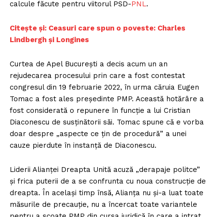
calcule făcute pentru viitorul PSD-
PNL
.
Citește și:
Ceasuri care spun o poveste: Charles
Lindbergh și Longines
Curtea de Apel București a decis acum un an
rejudecarea procesului prin care a fost contestat
congresul din 19 februarie 2022, în urma căruia Eugen
Tomac a fost ales președinte PMP. Această hotărâre a
fost considerată o repunere în funcție a lui Cristian
Diaconescu de susținătorii săi. Tomac spune că e vorba
doar despre „aspecte ce țin de procedură” a unei
cauze pierdute în instanță de Diaconescu.
Liderii Alianței Dreapta Unită acuză „derapaje politce”
și frica puterii de a se confrunta cu noua construcție de
dreapta. În același timp însă, Alianța nu și-a luat toate
măsurile de precauție, nu a încercat toate variantele
pentru a scoate PMP din cursa juridică în care a intrat