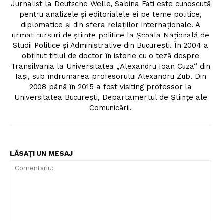
Jurnalist la Deutsche Welle, Sabina Fati este cunoscută
pentru analizele şi editorialele ei pe teme politice,
diplomatice şi din sfera relaţiilor internaţionale. A
urmat cursuri de ştiinţe politice la Şcoala Naţională de
Un proiect
Studii Politice şi Administrative din Bucureşti. În 2004 a
FREEDOM HOUSE ROMÂNIA
obţinut titlul de doctor în istorie cu o teză despre
Transilvania la Universitatea „Alexandru Ioan Cuza“ din
Iaşi, sub îndrumarea profesorului Alexandru Zub. Din
2008 până în 2015 a fost visiting professor la
Universitatea Bucureşti, Departamentul de Ştiinţe ale
PRESShub
Comunicării.
Despre noi / Echipa
Proiecte editoriale
LĂSAȚI UN MESAJ
Rețea
Contact