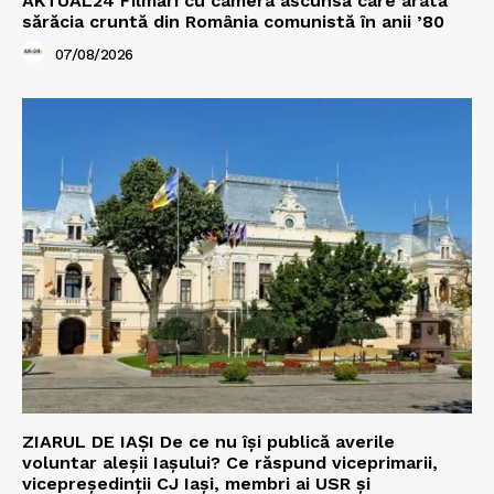
AKTUAL24 Filmări cu camera ascunsă care arată
sărăcia cruntă din România comunistă în anii ’80
07/08/2026
ZIARUL DE IAȘI De ce nu își publică averile
voluntar aleșii Iașului? Ce răspund viceprimarii,
vicepreședinții CJ Iași, membri ai USR și