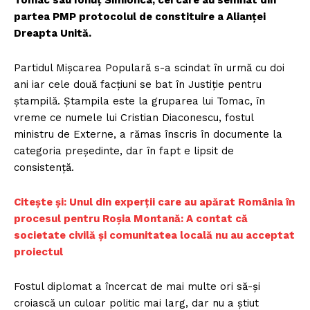
Tomac sau Ionuț Simionca, cei care au semnat din
partea PMP protocolul de constituire a Alianței
Dreapta Unită.
Partidul Mișcarea Populară s-a scindat în urmă cu doi
ani iar cele două facțiuni se bat în Justiție pentru
ștampilă. Ștampila este la gruparea lui Tomac, în
vreme ce numele lui Cristian Diaconescu, fostul
ministru de Externe, a rămas înscris în documente la
categoria președinte, dar în fapt e lipsit de
consistență.
Citește și: Unul din experții care au apărat România în
procesul pentru Roșia Montană: A contat că
societate civilă și comunitatea locală nu au acceptat
proiectul
Fostul diplomat a încercat de mai multe ori să-și
croiască un culoar politic mai larg, dar nu a știut