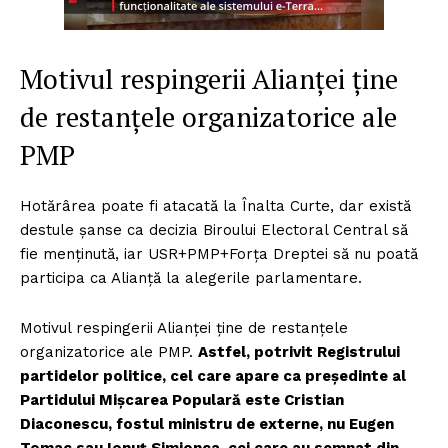
Motivul respingerii Alianței ține
de restanțele organizatorice ale
PMP
Hotărârea poate fi atacată la Înalta Curte, dar există
destule șanse ca decizia Biroului Electoral Central să
fie menținută, iar USR+PMP+Forța Dreptei să nu poată
participa ca Alianță la alegerile parlamentare.
Motivul respingerii Alianței ține de restanțele
organizatorice ale PMP.
Astfel, potrivit Registrului
partidelor politice, cel care apare ca președinte al
Partidului Mișcarea Populară este Cristian
Diaconescu, fostul ministru de externe, nu Eugen