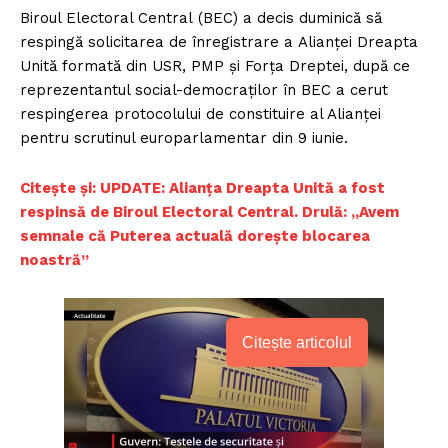
Biroul Electoral Central (BEC) a decis duminică să
respingă solicitarea de înregistrare a Alianței Dreapta
Unită formată din USR, PMP și Forța Dreptei, după ce
reprezentantul social-democraților în BEC a cerut
respingerea protocolului de constituire al Alianței
pentru scrutinul europarlamentar din 9 iunie.
Citește și: UPDATE: Alianța Dreapta Unită a fost
respinsă de Biroul Electoral Central. Drulă: „Avem
semnale că Puterea actuală doreşte blocarea
noastră”
Citește articolul