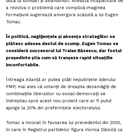
ducă la scindări și abandonuri. Această incapacitate de
a rezolva o problemă care complică imaginea
formațiunii sugerează anvergura scăzută a lui Eugen
Tomac.
În politică, neglijențele și absența strategiilor se
plătesc adesea destul de scump. Eugen Tomac se
consideră succesorul lui Traian Băsescu, dar fostul
președinte știa cum să tranșeze rapid situațiile
inconfortabile.
Întreaga Alianță ar putea plăti neputințele liderului
PMP, mai ales că votanții de dreapta dezamăgiți de
combinațiile liberalilor cu social-democrații se
îndreptau spre acest nou proiect care ar fi putut
ajunge la 20% din preferințele electoratului.
Tomac a invocat în favoarea lui precedentul din 2020,
în care în Registrul partidelor figura Viorica Dăncilă ca