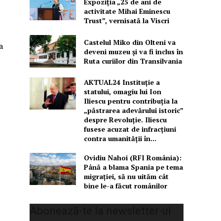
Expoziţia „25 de ani de
activitate Mihai Eminescu
Trust”, vernisată la Viscri
Castelul Miko din Olteni va
a
deveni muzeu şi va fi inclus în
Ruta curiilor din Transilvania
AKTUAL24 Instituție a
statului, omagiu lui Ion
Iliescu pentru contribuția la
„păstrarea adevărului istoric”
despre Revoluție. Iliescu
fusese acuzat de infracțiuni
contra umanității în...
Ovidiu Nahoi (RFI România):
Până a blama Spania pe tema
migrației, să nu uităm cât
bine le-a făcut românilor
Abonează-te la newsletter-ul