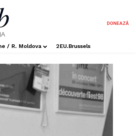
DONEAZĂ
me / R. Moldova
2EU.Brussels