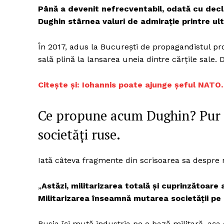
Până a devenit nefrecventabil, odată cu decla
Dughin stârnea valuri de admirație printre ul
Un pro
În 2017, adus la București de propagandistul pr
FREEDOM
sală plină la lansarea uneia dintre cărțile sale. D
ROMÂ
Citește și: Iohannis poate ajunge șeful NATO. 
Ce propune acum Dughin? Pur și
societăți ruse.
Iată câteva fragmente din scrisoarea sa despre m
„
Astăzi, militarizarea totală și cuprinzătoare a
Militarizarea înseamnă mutarea societății pe 
Rusia își mută industria pe o bază militară, aș