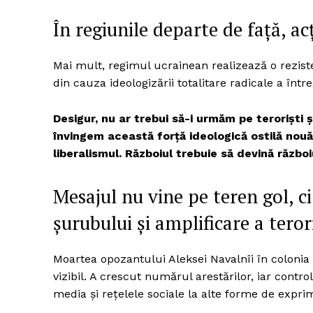
În regiunile departe de față, ac
Mai mult, regimul ucrainean realizează o rezist
din cauza ideologizării totalitare radicale a între
Desigur, nu ar trebui să-i urmăm pe terorişti ş
învingem această forţă ideologică ostilă nou
liberalismul. Războiul trebuie să devină războ
Mesajul nu vine pe teren gol, c
șurubului și amplificare a terori
Moartea opozantului Aleksei Navalnîi în colonia 
vizibil. A crescut numărul arestărilor, iar cont
media și rețelele sociale la alte forme de expr