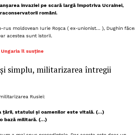
Proiecte editoriale
nșarea invaziei pe scară largă împotriva Ucrainei,
Rețea
traconservatorii români.
Contact
iect
o-rus moldovean Iurie Roșca ( ex-unionist… ), Dughin făce
 HOUSE
ar acestea sunt istorii.
NIA
Ungaria îl susține
 simplu, militarizarea întregii
ilitarizarea Rusiei:
 țării, statului și oamenilor este vitală. (…)
o bază militară. (…)
a cum a mai spus președintele. Dar acesta este doar un