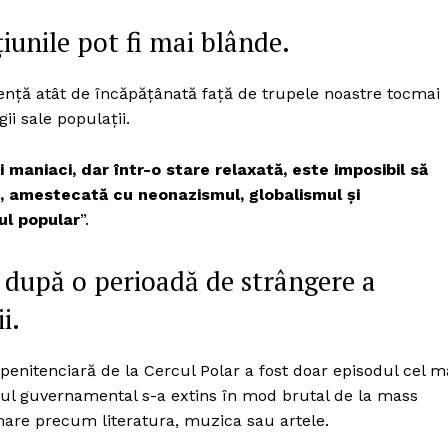
țiunile pot fi mai blânde.
ență atât de încăpățânată față de trupele noastre tocmai
gii sale populații.
i maniaci, dar într-o stare relaxată, este imposibil să
ă, amestecată cu neonazismul, globalismul şi
iul popular
”.
i după o perioadă de strângere a
i.
penitenciară de la Cercul Polar a fost doar episodul cel m
rolul guvernamental s-a extins în mod brutal de la mass
imare precum literatura, muzica sau artele.