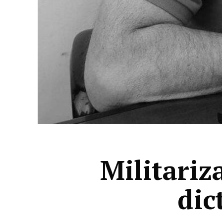
Militariz
dic