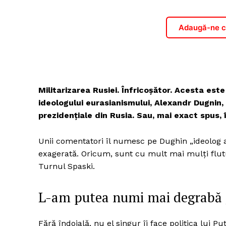
Adaugă-ne ca
Militarizarea Rusiei. Înfricoșător. Acesta est
ideologului eurasianismului, Alexandr Dugnin,
prezidențiale din Rusia. Sau, mai exact spus,
Unii comentatori îl numesc pe Dughin „ideolog al
exagerată. Oricum, sunt cu mult mai mulți fluturi
Turnul Spaski.
L-am putea numi mai degrabă „u
Fără îndoială, nu el singur îi face politica lui P