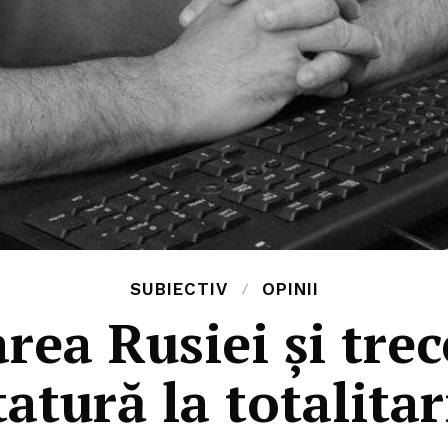
SUBIECTIV
OPINII
area Rusiei și trec
tatură la totalita