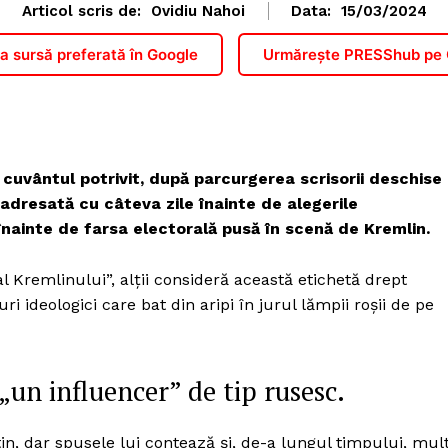
Articol scris de:
Ovidiu Nahoi
Data:
15/03/2024
 sursă preferată în Google
Urmărește PRESShub pe
e cuvântul potrivit, după parcurgerea scrisorii deschise
 adresată cu câteva zile înainte de alegerile
 înainte de farsa electorală pusă în scenă de Kremlin.
 Kremlinului”, alții consideră această etichetă drept
 ideologici care bat din aripi în jurul lămpii roșii de pe
n influencer” de tip rusesc.
utin, dar spusele lui contează și, de-a lungul timpului, mul