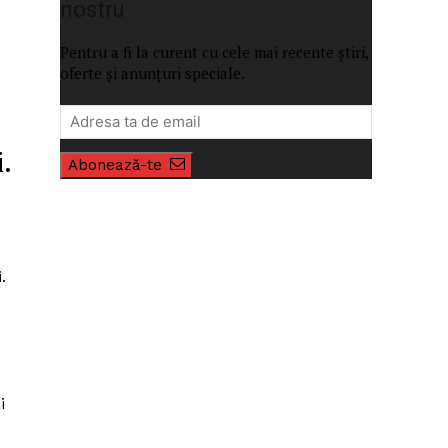
nostru
Pentru a fi la curent cu cele mai recente știri,
oferte și anunțuri speciale.
.
Abonează-te
.
i