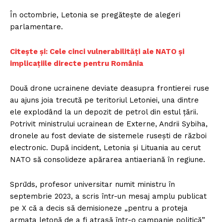
În octombrie, Letonia se pregătește de alegeri
parlamentare.
Citește și: Cele cinci vulnerabilități ale NATO și
implicațiile directe pentru România
Două drone ucrainene deviate deasupra frontierei ruse
au ajuns joia trecută pe teritoriul Letoniei, una dintre
ele explodând la un depozit de petrol din estul țării.
Potrivit ministrului ucrainean de Externe, Andrii Sybiha,
dronele au fost deviate de sistemele rusești de război
electronic. După incident, Letonia și Lituania au cerut
NATO să consolideze apărarea antiaeriană în regiune.
Sprūds, profesor universitar numit ministru în
septembrie 2023, a scris într-un mesaj amplu publicat
pe X că a decis să demisioneze „pentru a proteja
armata letonă de a fi atrasă într-o campanie politică”