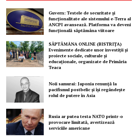
Guvern: Testele de securitate și
funcționalitate ale sistemului e-Terra al
ANCPI avansează. Platforma va deveni
funcțională săptămâna viitoare
SĂPTĂMÂNA ONLINE (BISTRIȚA)
Evenimente dedicate unor investiții și
proiecte sociale, culturale și
educaționale, organizate de Primăria
Teaca
Noii samurai: Japonia renunță la
pacifismul postbelic și își regândește
rolul de putere în Asia
Rusia ar putea testa NATO printr-o
provocare limitată, avertizează
serviciile americane