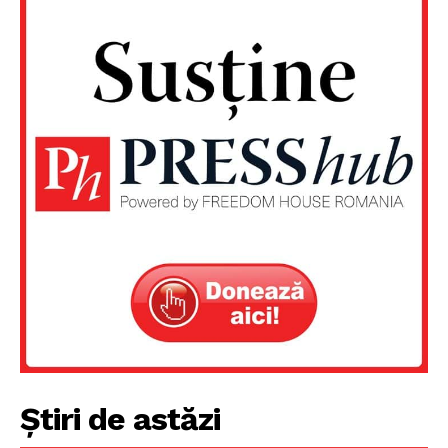
PRESShub
Despre noi / Echipa
Proiecte editoriale
Rețea
Contact
Știri de astăzi