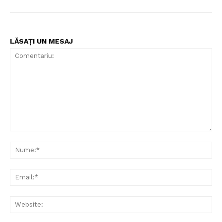
LĂSAȚI UN MESAJ
Comentariu:
Nu
Ema
Web