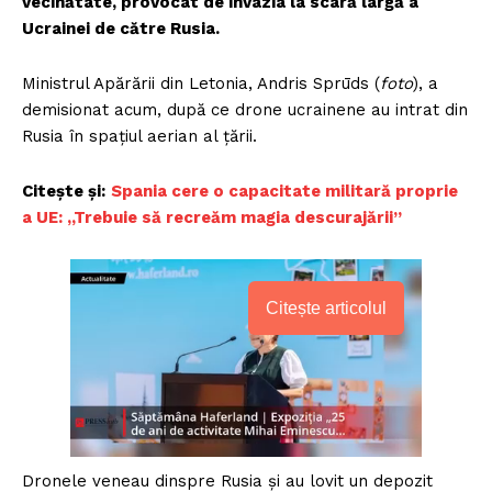
vecinătate, provocat de invazia la scară largă a
Ucrainei de către Rusia.
Ministrul Apărării din Letonia, Andris Sprūds (
foto
), a
demisionat acum, după ce drone ucrainene au intrat din
Rusia în spațiul aerian al țării.
Citește și:
Spania cere o capacitate militară proprie
a UE: „Trebuie să recreăm magia descurajării”
Citește articolul
Dronele veneau dinspre Rusia și au lovit un depozit