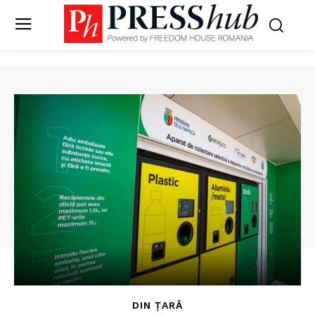
DIN ȚARĂ