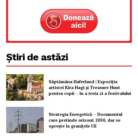
Știri de astăzi
Un proiect
FREEDOM HOUSE ROMÂNIA
Săptămâna Haferland | Expoziţia
artistei Kira Hagi şi Treasure Hunt
pentru copii – în a treia zi a festivalului
PRESShub
Strategia Energetică – Documentul
care pretinde orizont 2050, dar se
oprește la granițele UE
Despre noi / Echipa
Proiecte editoriale