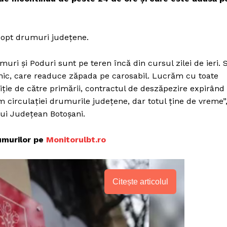
 opt drumuri județene.
uri și Poduri sunt pe teren încă din cursul zilei de ieri. 
rnic, care readuce zăpada pe carosabil. Lucrăm cu toate
oziție de către primării, contractul de deszăpezire expirând
 circulației drumurile județene, dar totul ține de vreme”
ului Județean Botoșani.
rumurilor pe
Monitorulbt.ro
Citește articolul