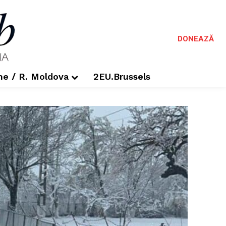
DONEAZĂ
me / R. Moldova
2EU.Brussels