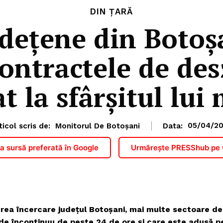
DIN ȚARĂ
deţene din Botoșa
Contractele de de
t la sfârșitul lui
ticol scris de:
Monitorul De Botoșani
Data:
05/04/2
 sursă preferată în Google
Urmărește PRESShub pe
 grea încercare județul Botoșani, mai multe sectoare de
de încontinuu de peste 24 de ore și care este adusă p