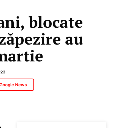
ni, blocate
szăpezire au
 martie
023
 Google News
e