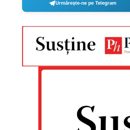
Urmărește-ne pe Telegram
Un pro
FREEDOM
ROMÂ