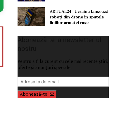
AKTUAL24 | Ucraina lansează
roboți din drone în spatele
liniilor armatei ruse
Abonează-te la newsletter-ul
nostru
Pentru a fi la curent cu cele mai recente știri,
oferte și anunțuri speciale.
Abonează-te