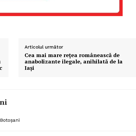
Articolul următor
Cea mai mare reţea românească de
u
anabolizante ilegale, anihilată de la
c
Iaşi
ni
 Botoșani