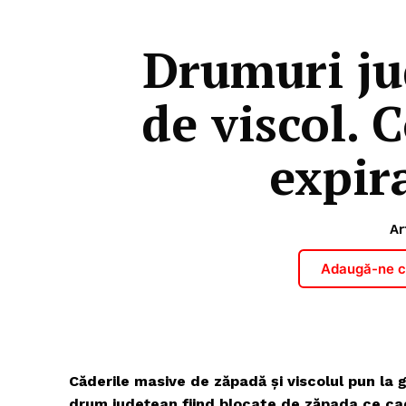
Drumuri ju
de viscol. 
expira
Ar
Adaugă-ne ca
Căderile masive de zăpadă și viscolul pun la
drum județean fiind blocate de zăpada ce ca