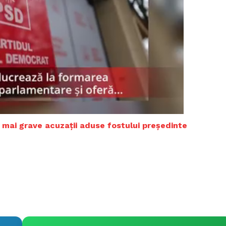
e mai grave acuzații aduse fostului președinte
PRESShub
Despre noi / Echipa