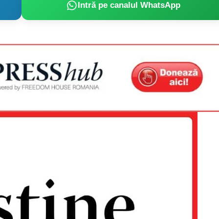
Proiecte editoriale
Intră pe canalul WhatsApp
Rețea
Contact
iect
 HOUSE
NIA