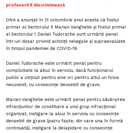
profesorii îi discriminează
DNA a anunţat în 21 octombrie anul acesta că fostul
primar al Sectorului 5 Marian Vanghelie şi fostul primar
al Sectorului 1 Daniel Tudorache sunt urmăriţi penal
într-un dosar privind achiziţii nelegale şi supraevaluate
în timpul pandemiei de COVID-19.
Daniel Tudorache este urmărit penal pentru
complicitate la abuz în serviciu, dacă funcţionarul
public a obţinut pentru sine ori pentru altul un folos
necuvenit, cu consecinţe deosebit de grave.
Marian Vanghelie este urmărit penal pentru săvârşirea
infracţiunilor de constituire a unui grup infracţional
organizat, instigare la abuz în serviciu cu consecinţe
deosebit de grave (patru fapte, din care una în formă
continuată), instigare la delapidare cu consecinţe