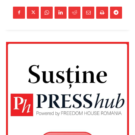
Un proiect
FREEDOM HOUSE ROMÂNIA
PRESShub
Despre noi / Echipa