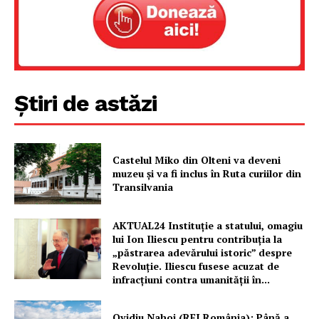
Proiecte editoriale
Rețea
Contact
Știri de astăzi
Castelul Miko din Olteni va deveni
muzeu şi va fi inclus în Ruta curiilor din
Transilvania
AKTUAL24 Instituție a statului, omagiu
lui Ion Iliescu pentru contribuția la
„păstrarea adevărului istoric” despre
Revoluție. Iliescu fusese acuzat de
infracțiuni contra umanității în...
Ovidiu Nahoi (RFI România): Până a