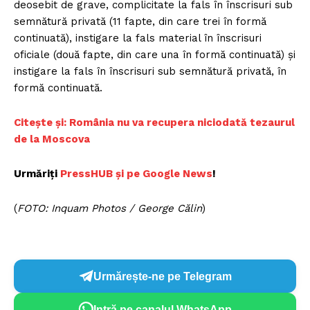
deosebit de grave, complicitate la fals în înscrisuri sub
semnătură privată (11 fapte, din care trei în formă
continuată), instigare la fals material în înscrisuri
oficiale (două fapte, din care una în formă continuată) şi
instigare la fals în înscrisuri sub semnătură privată, în
formă continuată.
Citește și: România nu va recupera niciodată tezaurul
de la Moscova
Urmăriți
PressHUB și pe Google News
!
(
FOTO: Inquam Photos / George Călin
)
Urmărește-ne pe Telegram
Intră pe canalul WhatsApp