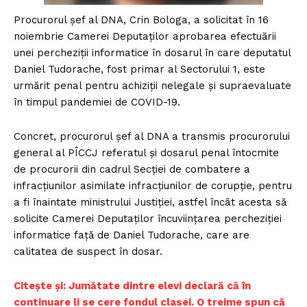
Procurorul şef al DNA, Crin Bologa, a solicitat în 16
noiembrie Camerei Deputaţilor aprobarea efectuării
unei percheziţii informatice în dosarul în care deputatul
Daniel Tudorache, fost primar al Sectorului 1, este
urmărit penal pentru achiziţii nelegale şi supraevaluate
în timpul pandemiei de COVID-19.
Concret, procurorul șef al DNA a transmis procurorului
general al PÎCCJ referatul și dosarul penal întocmite
de procurorii din cadrul Secției de combatere a
infracțiunilor asimilate infracțiunilor de corupție, pentru
a fi înaintate ministrului Justiției, astfel încât acesta să
solicite Camerei Deputaților încuviințarea percheziției
informatice față de Daniel Tudorache, care are
calitatea de suspect în dosar.
Citește și: Jumătate dintre elevi declară că în
continuare li se cere fondul clasei. O treime spun că