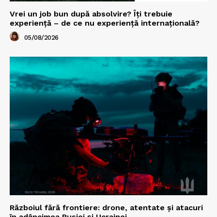
Vrei un job bun după absolvire? Îți trebuie
experiență – de ce nu experiență internațională?
05/08/2026
Războiul fără frontiere: drone, atentate și atacuri
în adâncimea Rusiei și Ucrainei