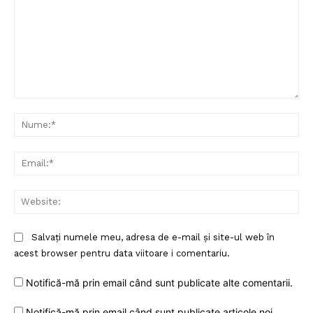
Comentariu:
Nu
Ema
Web
Salvați numele meu, adresa de e-mail și site-ul web în
acest browser pentru data viitoare i comentariu.
Notifică-mă prin email când sunt publicate alte comentarii.
Notifică-mă prin email când sunt publicate articole noi.