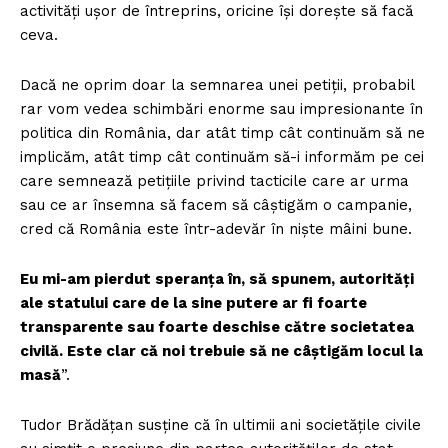
activităţi uşor de întreprins, oricine îşi doreşte să facă
ceva.
Dacă ne oprim doar la semnarea unei petiţii, probabil
rar vom vedea schimbări enorme sau impresionante în
politica din România, dar atât timp cât continuăm să ne
implicăm, atât timp cât continuăm să-i informăm pe cei
care semnează petiţiile privind tacticile care ar urma
sau ce ar însemna să facem să câştigăm o campanie,
cred că România este într-adevăr în nişte mâini bune.
Eu mi-am pierdut speranța în, să spunem, autorități
ale statului care de la sine putere ar fi foarte
transparente sau foarte deschise către societatea
civilă. Este clar că noi trebuie să ne câștigăm locul la
masă
”.
Tudor Brădățan susține că în ultimii ani societățile civile