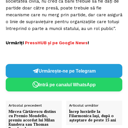
societatea civilă, nu cred că banii trebuie să fie dați de
partide doar către presă, poate trebuie să fie
mecanisme care nu merg prin partide, dar care asigură
o linie de supraviețuire pentru organizațiile care totuși
Un proiect
întreprind o parte a muncii statului, au un rol public”.
FREEDOM HOUSE ROMÂNIA
Urmăriți
P
ressHUB și pe Google News
!
PRESShub
Urmărește-ne pe Telegram
Despre noi / Echipa
Intră pe canalul WhatsApp
Proiecte editoriale
Rețea
Contact
Articolul precedent
Articolul următor
Mircea Cărtărescu distins
Încep lucrările la
cu Premio Mondello,
Filarmonica Iași, după o
premiu acordat lui Milan
aşteptare de peste 15 ani
Kundera sau Thomas