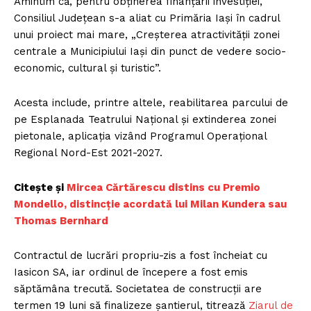
Amintim că, pentru obţinerea finanţării investiţiei,
Consiliul Judeţean s-a aliat cu Primăria Iaşi în cadrul
unui proiect mai mare, „Creşterea atractivităţii zonei
centrale a Municipiului Iaşi din punct de vedere socio-
economic, cultural şi turistic”.
Acesta include, printre altele, reabilitarea parcului de
pe Esplanada Teatrului Naţional şi extinderea zonei
pietonale, aplicaţia vizând Programul Operaţional
Regional Nord-Est 2021-2027.
Citește și
Mircea Cărtărescu distins cu Premio
Mondello, distincție acordată lui Milan Kundera sau
Thomas Bernhard
Contractul de lucrări propriu-zis a fost încheiat cu
Iasicon SA, iar ordinul de începere a fost emis
săptămâna trecută. Societatea de construcţii are
termen 19 luni să finalizeze şantierul, titrează
Ziarul de