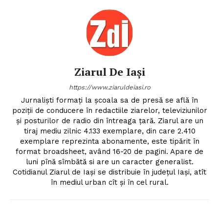
Ziarul De Iași
https://www.ziaruldeiasi.ro
Jurnalişti formaţi la şcoala sa de presă se află în
poziţii de conducere în redactiile ziarelor, televiziunilor
şi posturilor de radio din întreaga ţară. Ziarul are un
tiraj mediu zilnic 4.133 exemplare, din care 2.410
exemplare reprezinta abonamente, este tipărit în
format broadsheet, având 16-20 de pagini. Apare de
luni pînă sîmbătă si are un caracter generalist.
Cotidianul Ziarul de Iaşi se distribuie în judeţul Iaşi, atît
în mediul urban cît şi în cel rural.