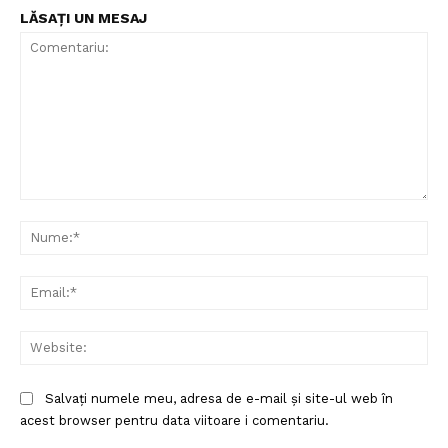
LĂSAȚI UN MESAJ
Comentariu:
Nu
Ema
Web
Salvați numele meu, adresa de e-mail și site-ul web în
acest browser pentru data viitoare i comentariu.