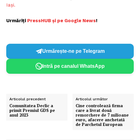
Iași.
Urmăriți
P
ressHUB și pe Google News
!
Urmărește-ne pe Telegram
Intră pe canalul WhatsApp
Articolul precedent
Articolul următor
Comunitatea Declic a
Cine controlează firma
primit Premiul GDS pe
care a livrat două
anul 2023
remorchere de 7 milioane
euro, afacere anchetată
de Parchetul European