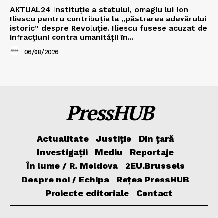
AKTUAL24 Instituție a statului, omagiu lui Ion
Iliescu pentru contribuția la „păstrarea adevărului
istoric” despre Revoluție. Iliescu fusese acuzat de
infracțiuni contra umanității în...
06/08/2026
PressHUB
Actualitate
Justiție
Din țară
Investigații
Mediu
Reportaje
În lume / R. Moldova
2EU.Brussels
Despre noi / Echipa
Rețea PressHUB
Proiecte editoriale
Contact