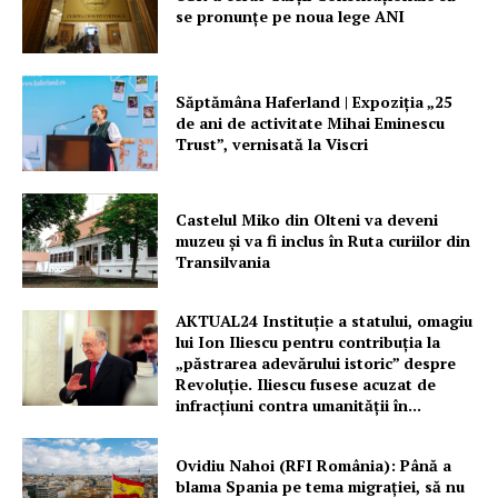
se pronunțe pe noua lege ANI
Săptămâna Haferland | Expoziţia „25
de ani de activitate Mihai Eminescu
Trust”, vernisată la Viscri
Castelul Miko din Olteni va deveni
muzeu şi va fi inclus în Ruta curiilor din
Transilvania
AKTUAL24 Instituție a statului, omagiu
lui Ion Iliescu pentru contribuția la
„păstrarea adevărului istoric” despre
Revoluție. Iliescu fusese acuzat de
infracțiuni contra umanității în...
Ovidiu Nahoi (RFI România): Până a
blama Spania pe tema migrației, să nu