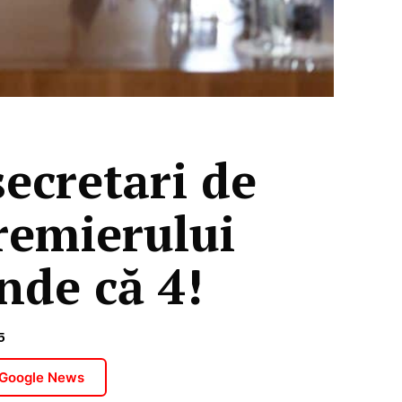
ecretari de
remierului
nde că 4!
5
 Google News