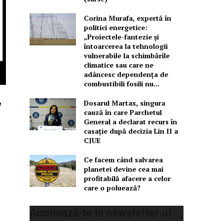
Corina Murafa, expertă în
politici energetice:
„Proiectele-fantezie și
întoarcerea la tehnologii
vulnerabile la schimbările
climatice sau care ne
adâncesc dependența de
combustibili fosili nu...
Dosarul Martax, singura
e
cauză în care Parchetul
General a declarat recurs în
casație după decizia Lin II a
CJUE
Ce facem când salvarea
planetei devine cea mai
profitabilă afacere a celor
care o poluează?
Abonează-te la newsletter-ul