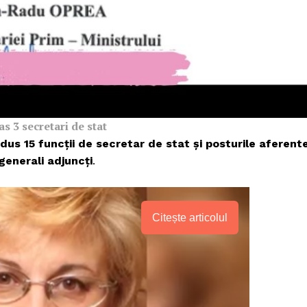
Proiecte editoriale
Rețea
Contact
iect
 HOUSE
NIA
 3 secretari de stat
edus 15 funcții de secretar de stat și posturile aferent
generali adjuncți
.
Citește articolul