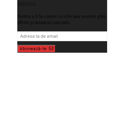
nostru
Pentru a fi la curent cu cele mai recente știri,
oferte și anunțuri speciale.
Abonează-te