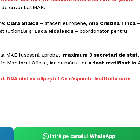
l de cuvânt al MAE.
re:
Clara Staicu
– afaceri europene,
Ana Cristina Tinca
nstituționale și
Luca Niculescu
– coordonator pentru
l la MAE fuseseră aprobați
maximum 3 secretari de stat
,
în Monitorul Oficial, iar numărul lor
a fost rectificat la 
i, DNA nici nu clipește! Ce răspunde instituția care
Intră pe canalul WhatsApp