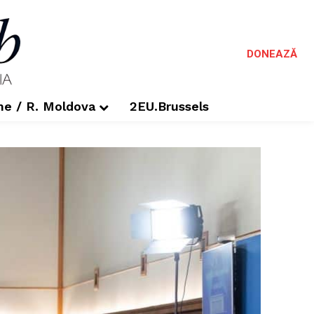
DONEAZĂ
me / R. Moldova
2EU.Brussels