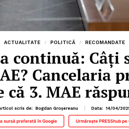
ACTUALITATE
POLITICĂ
RECOMANDATE
a continuă: Câți s
MAE? Cancelaria p
 că 3. MAE răspu
Articol scris de:
Bogdan Groșereanu
Data:
14/04/202
 sursă preferată în Google
Urmărește PRESShub pe