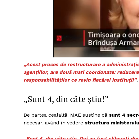
„Acest proces de restructurare a administrației
agențiilor, are două mari coordonate: reducerea 
responsabilităților ce revin fiecărei instituții”
,
„Sunt 4, din câte știu!”
De partea cealaltă, MAE susține că
sunt 4 secr
necesar, având în vedere
structura ministerulu
„Sunt 4, din câte știu. Doi au fost eliberați d