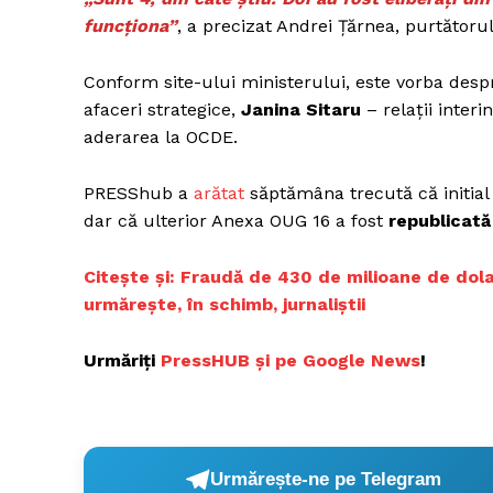
funcționa”
, a precizat Andrei Țărnea, purtătoru
Conform site-ului ministerului, este vorba desp
afaceri strategice,
Janina Sitaru
– relații interi
aderarea la OCDE.
PRESShub a
arătat
săptămâna trecută că initia
dar că ulterior Anexa OUG 16 a fost
republicată
Citește și:
Fraudă de 430 de milioane de dolar
urmărește, în schimb, jurnaliștii
Urmăriți
PressHUB și pe Google News
!
Urmărește-ne pe Telegram