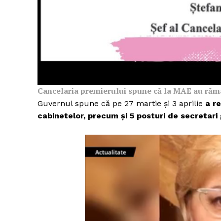
Un pro
FREEDOM
ROMÂ
Cancelaria premierului spune că la MAE au rămas
Guvernul spune că pe 27 martie și 3 aprilie
a r
cabinetelor, precum și 5 posturi de secretari 