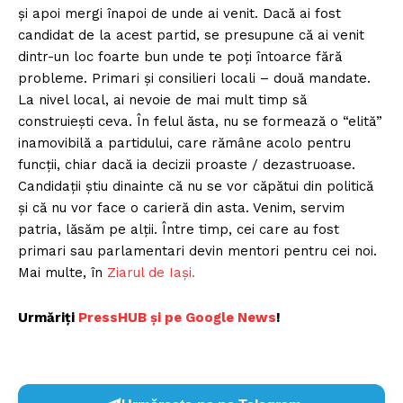
și apoi mergi înapoi de unde ai venit. Dacă ai fost
candidat de la acest partid, se presupune că ai venit
dintr-un loc foarte bun unde te poți întoarce fără
probleme. Primari și consilieri locali – două mandate.
La nivel local, ai nevoie de mai mult timp să
construiești ceva. În felul ăsta, nu se formează o “elită”
inamovibilă a partidului, care rămâne acolo pentru
funcții, chiar dacă ia decizii proaste / dezastruoase.
Candidații știu dinainte că nu se vor căpătui din politică
și că nu vor face o carieră din asta. Venim, servim
patria, lăsăm pe alții. Între timp, cei care au fost
primari sau parlamentari devin mentori pentru cei noi.
Mai multe, în
Ziarul de Iași.
Urmăriți
PressHUB și pe Google New
s
!