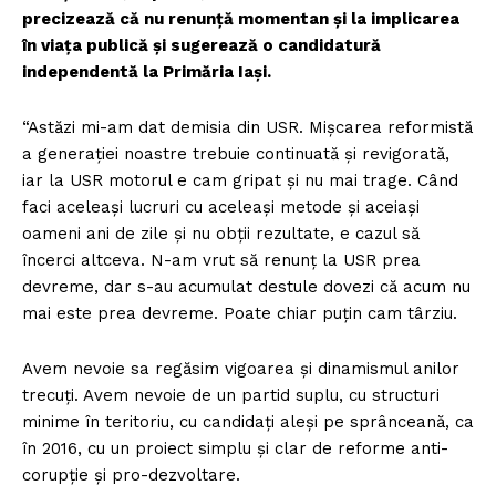
precizează că nu renunţă momentan şi la implicarea
în viaţa publică şi sugerează o candidatură
independentă la Primăria Iaşi.
“Astăzi mi-am dat demisia din USR. Mișcarea reformistă
a generației noastre trebuie continuată și revigorată,
iar la USR motorul e cam gripat și nu mai trage. Când
faci aceleași lucruri cu aceleași metode și aceiași
oameni ani de zile și nu obții rezultate, e cazul să
încerci altceva. N-am vrut să renunț la USR prea
devreme, dar s-au acumulat destule dovezi că acum nu
mai este prea devreme. Poate chiar puțin cam târziu.
Avem nevoie sa regăsim vigoarea și dinamismul anilor
trecuți. Avem nevoie de un partid suplu, cu structuri
minime în teritoriu, cu candidați aleși pe sprânceană, ca
în 2016, cu un proiect simplu și clar de reforme anti-
corupție și pro-dezvoltare.