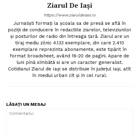
Ziarul De Iași
https://www.ziaruldeiasi.ro
Jurnalişti formaţi la şcoala sa de presă se află în
poziţii de conducere în redactiile ziarelor, televiziunilor
şi posturilor de radio din întreaga ţară. Ziarul are un
tiraj mediu zilnic 4.133 exemplare, din care 2.410
exemplare reprezinta abonamente, este tipărit în
format broadsheet, având 16-20 de pagini. Apare de
luni pînă sîmbătă si are un caracter generalist.
Cotidianul Ziarul de Iaşi se distribuie în judeţul Iaşi, atît
în mediul urban cît şi în cel rural.
LĂSAȚI UN MESAJ