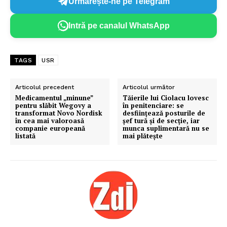
Urmărește-ne pe Telegram
Intră pe canalul WhatsApp
TAGS
USR
Articolul precedent
Articolul următor
Medicamentul „minune”
Tăierile lui Ciolacu lovesc
pentru slăbit Wegovy a
în penitenciare: se
transformat Novo Nordisk
desființează posturile de
în cea mai valoroasă
șef tură și de secție, iar
companie europeană
munca suplimentară nu se
listată
mai plătește