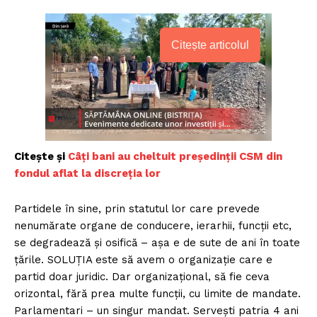
Citește articolul
Citește și
Câți bani au cheltuit președinții CSM din
fondul aflat la discreția lor
Partidele în sine, prin statutul lor care prevede
nenumărate organe de conducere, ierarhii, funcții etc,
se degradează și osifică – așa e de sute de ani în toate
țările. SOLUȚIA este să avem o organizație care e
partid doar juridic. Dar organizațional, să fie ceva
orizontal, fără prea multe funcții, cu limite de mandate.
Parlamentari – un singur mandat. Servești patria 4 ani