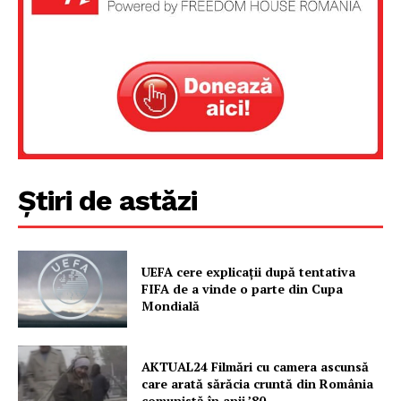
Un proiect
FREEDOM HOUSE ROMÂNIA
PRESShub
Știri de astăzi
Despre noi / Echipa
Proiecte editoriale
UEFA cere explicații după tentativa
Rețea
FIFA de a vinde o parte din Cupa
Mondială
Contact
AKTUAL24 Filmări cu camera ascunsă
care arată sărăcia cruntă din România
comunistă în anii ’80