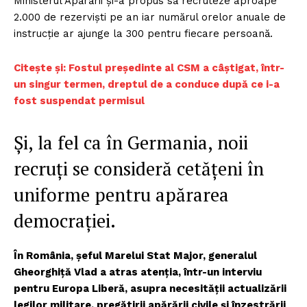
Ministerul Apărării și-a propus să recruteze aproape
2.000 de rezerviști pe an iar numărul orelor anuale de
instrucție ar ajunge la 300 pentru fiecare persoană.
Citește și: Fostul președinte al CSM a câștigat, într-
un singur termen, dreptul de a conduce după ce i-a
fost suspendat permisul
Și, la fel ca în Germania, noii
recruți se consideră cetățeni în
uniforme pentru apărarea
democrației.
În România, șeful Marelui Stat Major, generalul
Gheorghiță Vlad a atras atenția, într-un interviu
pentru Europa Liberă, asupra necesității actualizării
legilor militare, pregătirii apărării civile și înzestrării