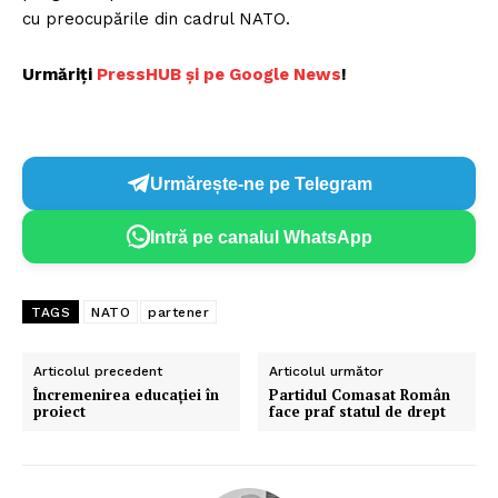
cu preocupările din cadrul NATO.
Urmăriți
P
ressHUB și pe Google News
!
Urmărește-ne pe Telegram
Intră pe canalul WhatsApp
TAGS
NATO
partener
Articolul precedent
Articolul următor
Încremenirea educației în
Partidul Comasat Român
proiect
face praf statul de drept