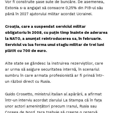
Vor fi construite șase sute de buncăre. De asemenea,
Estonia s-a angajat să consacre 0,25% din PIB-ul său
până în 2027 ajutorului militar acordat Ucrainei.
Croația, care a suspendat serviciul militar
obligatoriu în 2008, cu puțin timp înainte de aderarea
la NATO, a anunțat reintroducerea sa, în februarie.
Serviciul va lua forma unui stagiu militar de trei luni
plătit cu 700 de euro.
Alte state se gândesc la instruirea rezerviștilor, care
ar urma să asigure securitatea internă, în scenariul
sumbru în care armata profesionistă ar fi prinsă într-
un război direct cu Rusia.
Guido Crosetto, ministrul italian al apărării, a afirmat
într-un interviu acordat ziarului La Stampa că în fața
unor actori amenințători precum Iranul, Rusia sau
Coreea de Nord, țara trebuie să creeze o rezervă