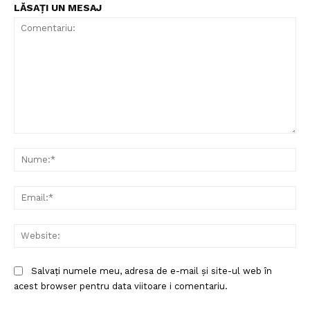
PRESShub
LĂSAȚI UN MESAJ
Despre noi / Echipa
Proiecte editoriale
Rețea
Contact
Comentariu:
Nu
Ema
Web
Salvați numele meu, adresa de e-mail și site-ul web în
acest browser pentru data viitoare i comentariu.