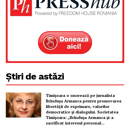
Știri de astăzi
Timișoara o onorează pe jurnalista
Un proiect
Brîndușa Armanca pentru promovarea
FREEDOM HOUSE ROMÂNIA
libertății de exprimare, valorilor
democratice și dialogului. Societatea
Timișoara: „Brîndușa Armanca și-a
sacrificat interesul personal...