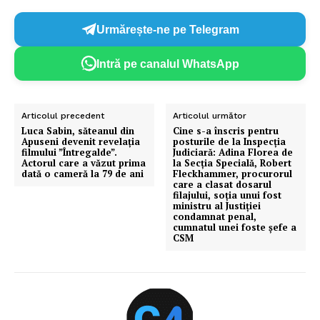
Urmărește-ne pe Telegram
Intră pe canalul WhatsApp
Articolul precedent
Articolul următor
Luca Sabin, săteanul din
Cine s-a înscris pentru
Apuseni devenit revelația
posturile de la Inspecția
filmului ”Întregalde”.
Judiciară: Adina Florea de
Actorul care a văzut prima
la Secția Specială, Robert
dată o cameră la 79 de ani
Fleckhammer, procurorul
care a clasat dosarul
filajului, soția unui fost
ministru al Justiției
condamnat penal,
cumnatul unei foste șefe a
CSM