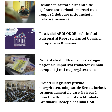
PRESShub
Ucraina în căutare disperată de
apărare antiaeriană: miercuri nu a
reușit să doboare nicio racheta
Despre noi / Echipa
balistică rusească
Proiecte editoriale
Rețea
Festivalul APOLODOR, sub Înaltul
Patronaj al Reprezentanței Comisiei
Contact
Europene în România
Nouă state din UE nu au o strategie
națională împotriva fraudelor cu bani
europeni și nici nu pregătesc una
Proiectul legislativ privind
integritatea, adoptat de Senat, inclusiv
cu amendamentele care îi vizează
direct pe Dominic Fritz și Mirabela
Grădinaru. Reacția liderului USR