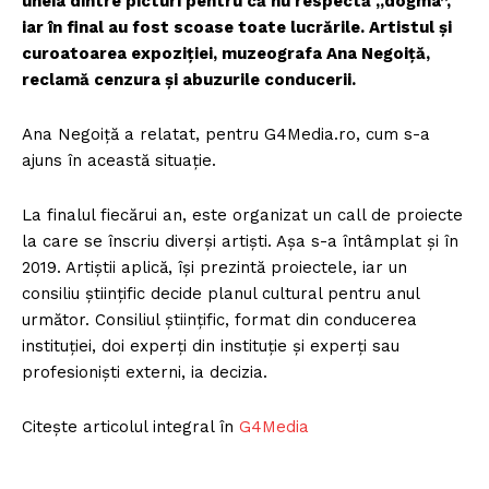
uneia dintre picturi pentru că nu respectă „dogma”,
iar în final au fost scoase toate lucrările. Artistul și
curoatoarea expoziției, muzeografa Ana Negoiță,
reclamă cenzura și abuzurile conducerii.
Ana Negoiță a relatat, pentru G4Media.ro, cum s-a
ajuns în această situație.
La finalul fiecărui an, este organizat un call de proiecte
la care se înscriu diverși artiști. Așa s-a întâmplat și în
2019. Artiștii aplică, își prezintă proiectele, iar un
consiliu științific decide planul cultural pentru anul
următor. Consiliul științific, format din conducerea
instituției, doi experți din instituție și experți sau
profesioniști externi, ia decizia.
Citește articolul integral în
G4Media