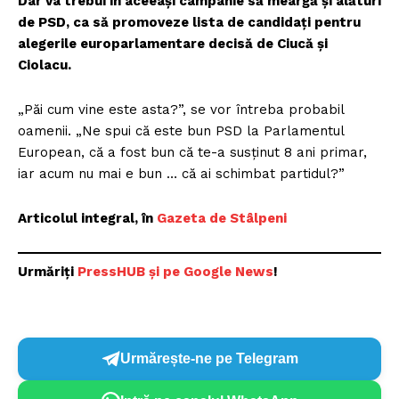
Dar va trebui în aceeași campanie să meargă și alături
de PSD, ca să promoveze lista de candidați pentru
alegerile europarlamentare decisă de Ciucă și
Ciolacu.
„Păi cum vine este asta?”, se vor întreba probabil
oamenii. „Ne spui că este bun PSD la Parlamentul
European, că a fost bun că te-a susținut 8 ani primar,
iar acum nu mai e bun … că ai schimbat partidul?”
Articolul integral, în
Gazeta de Stâlpeni
Urmăriți
P
ressHUB și pe Google News
!
Urmărește-ne pe Telegram