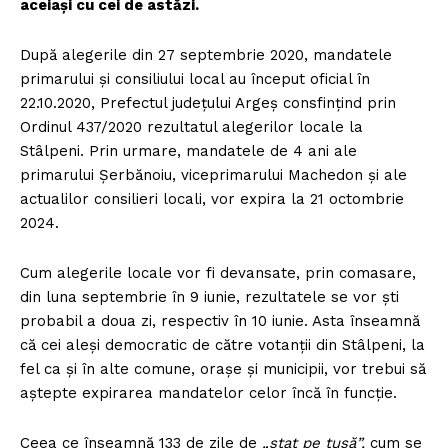
aceiași cu cei de astăzi.
După alegerile din 27 septembrie 2020, mandatele
primarului și consiliului local au început oficial în
22.10.2020, Prefectul județului Argeș consfințind prin
Ordinul 437/2020 rezultatul alegerilor locale la
Stâlpeni. Prin urmare, mandatele de 4 ani ale
primarului Șerbănoiu, viceprimarului Machedon și ale
actualilor consilieri locali, vor expira la 21 octombrie
2024.
Cum alegerile locale vor fi devansate, prin comasare,
din luna septembrie în 9 iunie, rezultatele se vor ști
probabil a doua zi, respectiv în 10 iunie. Asta înseamnă
că cei aleși democratic de către votanții din Stâlpeni, la
fel ca și în alte comune, orașe și municipii, vor trebui să
aștepte expirarea mandatelor celor încă în funcție.
Ceea ce înseamnă 133 de zile de
„stat pe tușă”,
cum se