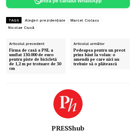
Intră pe canalul WhatsApp
TAGS
Alegeri prezidențiale
Marcel Ciolacu
Nicolae Ciucă
Articolul precedent
Articolul următor
Firma de casă a PNL a
Pedeapsa pentru un preot
umflat 130.000 de euro
prins băut la volan: o
pentru piste de bicicletă
amendă pe care nici nu
de 1,2 m pe trotuare de 30
trebuie să o plătească
cm
PRESShub