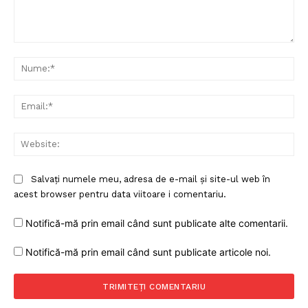
Un proiect
FREEDOM HOUSE ROMÂNIA
Comentariu:
Nu
Ema
PRESShub
Web
Despre noi / Echipa
Proiecte editoriale
Salvați numele meu, adresa de e-mail și site-ul web în
acest browser pentru data viitoare i comentariu.
Rețea
Contact
Notifică-mă prin email când sunt publicate alte comentarii.
Notifică-mă prin email când sunt publicate articole noi.