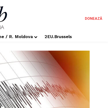
DONEAZĂ
me / R. Moldova
2EU.Brussels