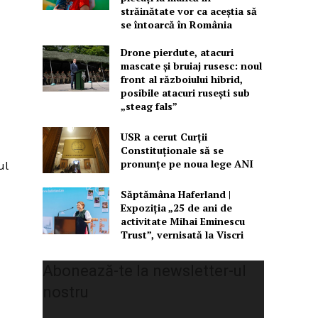
străinătate vor ca aceștia să
se întoarcă în România
Drone pierdute, atacuri
mascate și bruiaj rusesc: noul
front al războiului hibrid,
posibile atacuri rusești sub
„steag fals”
USR a cerut Curții
Constituționale să se
pronunțe pe noua lege ANI
ul
Săptămâna Haferland |
Expoziţia „25 de ani de
activitate Mihai Eminescu
Trust”, vernisată la Viscri
Abonează-te la newsletter-ul
nostru