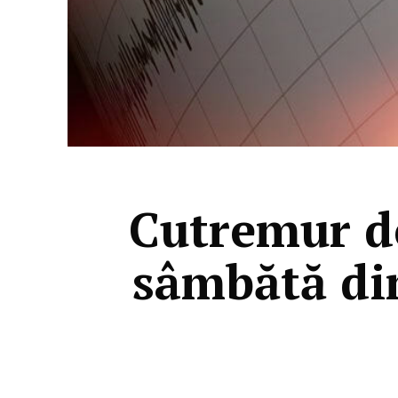
Cutremur de
sâmbătă dim