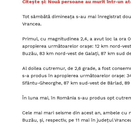
Citește și:
Nouă persoane au murit într-un ata
Tot sâmbătă dimineaţa s-au mai înregistrat dou
Vrancea.
Un pro
FREEDOM
Primul, cu magnitudinea 2,4, a avut loc la ora 0
ROMÂ
apropierea următoarelor oraşe: 12 km nord-vest
Buzău, 83 km nord-vest de Galaţi, 87 km sud de
Al doilea cutremur, de 2,6 grade, a fost consem
s-a produs în apropierea următoarelor oraşe: 3
Sfântu-Gheorghe, 87 km sud-vest de Bârlad, 89
În luna mai, în România s-au produs opt cutremu
Cele mai mari seisme din acest an, ambele cu ma
Buzău, şi, respectiv, pe 11 mai în judeţul Vrance