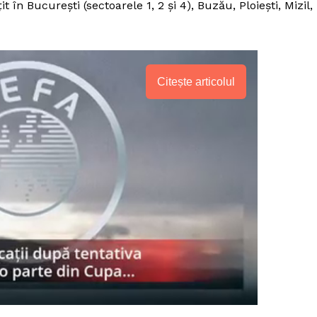
t în Bucureşti (sectoarele 1, 2 şi 4), Buzău, Ploieşti, Mizil,
Citește articolul
PRESShub
Despre noi / Echipa