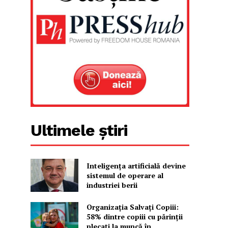
Ultimele știri
Inteligența artificială devine
sistemul de operare al
industriei berii
Organizația Salvați Copiii:
58% dintre copiii cu părinții
plecați la muncă în