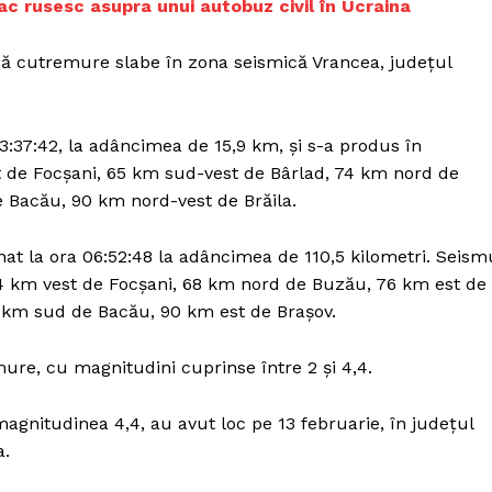
c rusesc asupra unui autobuz civil în Ucraina
Proiecte editoriale
Rețea
ă cutremure slabe în zona seismică Vrancea, judeţul
Contact
iect
 HOUSE
3:37:42, la adâncimea de 15,9 km, şi s-a produs în
NIA
 de Focşani, 65 km sud-vest de Bârlad, 74 km nord de
 Bacău, 90 km nord-vest de Brăila.
nat la ora 06:52:48 la adâncimea de 110,5 kilometri. Seism
4 km vest de Focşani, 68 km nord de Buzău, 76 km est de
 km sud de Bacău, 90 km est de Braşov.
re, cu magnitudini cuprinse între 2 şi 4,4.
gnitudinea 4,4, au avut loc pe 13 februarie, în judeţul
a.