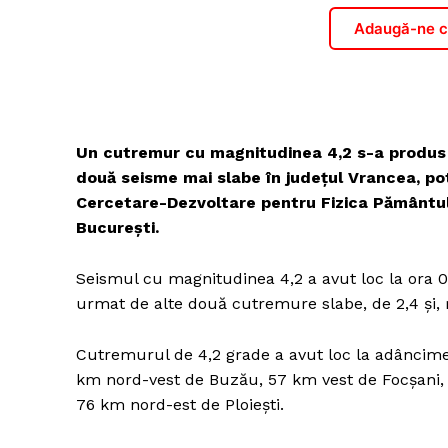
Adaugă-ne ca
Un cutremur cu magnitudinea 4,2 s-a produs 
două seisme mai slabe în județul Vrancea, pot
Cercetare-Dezvoltare pentru Fizica Pământului
București.
Seismul cu magnitudinea 4,2 a avut loc la ora 00
urmat de alte două cutremure slabe, de 2,4 şi, re
Cutremurul de 4,2 grade a avut loc la adâncimea
km nord-vest de Buzău, 57 km vest de Focşani,
76 km nord-est de Ploieşti.