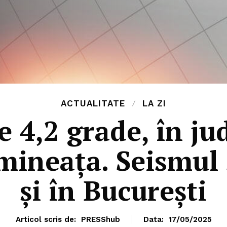
ACTUALITATE
LA ZI
 4,2 grade, în ju
ineața. Seismul 
și în București
Articol scris de:
PRESShub
Data:
17/05/2025