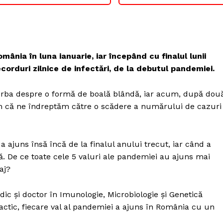
mânia în luna ianuarie, iar începând cu finalul lunii
corduri zilnice de infectări, de la debutul pandemiei.
st vorba despre o formă de boală blândă, iar acum, după dou
em că ne îndreptăm către o scădere a numărului de cazuri
 a ajuns însă încă de la finalul anului trecut, iar când a
ră. De ce toate cele 5 valuri ale pandemiei au ajuns mai
aj?
ic și doctor în Imunologie, Microbiologie și Genetică
actic, fiecare val al pandemiei a ajuns în România cu un