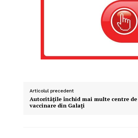
Un pro
FREEDOM
ROMÂ
Articolul precedent
Autoritățile închid mai multe centre de
vaccinare din Galați