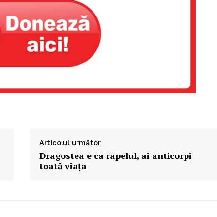
Proiecte editoriale
Rețea
Contact
iect
 HOUSE
NIA
Articolul următor
Dragostea e ca rapelul, ai anticorpi
toată viața