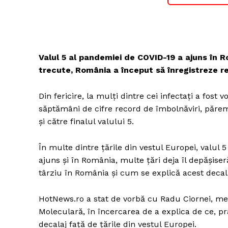
Valul 5 al pandemiei de COVID-19 a ajuns în Ro
trecute, România a început să înregistreze re
Din fericire, la mulți dintre cei infectați a fo
săptămâni de cifre record de îmbolnăviri, păr
și către finalul valului 5.
În multe dintre țările din vestul Europei, valul 5
ajuns și în România, multe țări deja îl depășise
târziu în România și cum se explică acest decal
HotNews.ro a stat de vorbă cu Radu Ciornei, med
Moleculară, în încercarea de a explica de ce, pr
decalaj față de țările din vestul Europei.