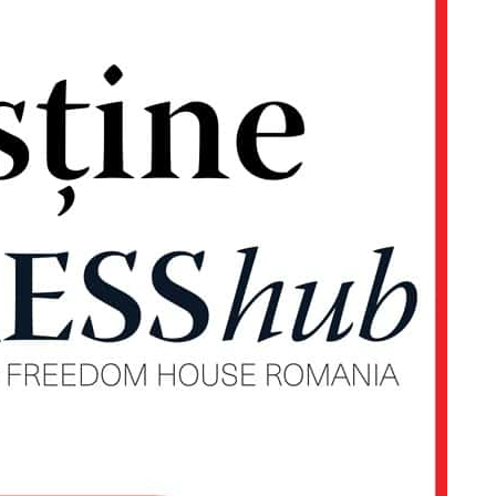
PRESShub
Despre noi / Echipa