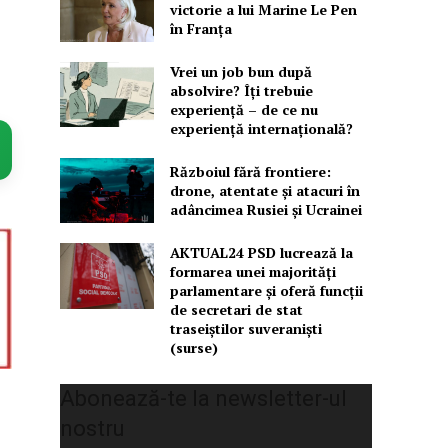
victorie a lui Marine Le Pen
în Franța
Vrei un job bun după
absolvire? Îți trebuie
experiență – de ce nu
experiență internațională?
Războiul fără frontiere:
drone, atentate și atacuri în
adâncimea Rusiei și Ucrainei
AKTUAL24 PSD lucrează la
formarea unei majorităţi
parlamentare și oferă funcții
de secretari de stat
traseiștilor suveraniști
(surse)
Abonează-te la newsletter-ul
nostru