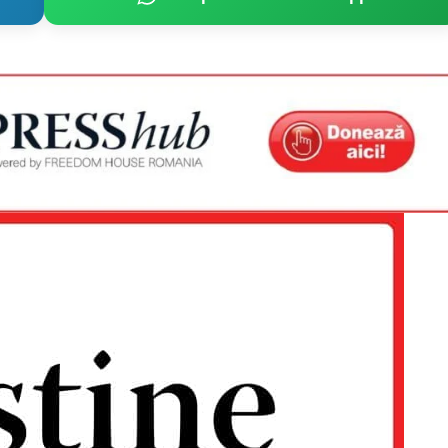
PRESShub
Despre noi / Echipa