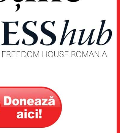
Proiecte editoriale
Rețea
Contact
iect
 HOUSE
NIA