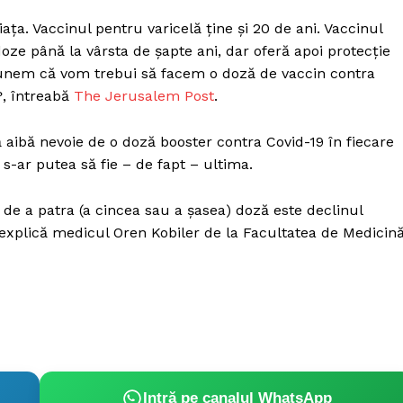
ața. Vaccinul pentru varicelă ține și 20 de ani. Vaccinul
 doze până la vârsta de șapte ani, dar oferă apoi protecție
punem că vom trebui să facem o doză de vaccin contra
?, întreabă
The Jerusalem Post
.
 aibă nevoie de o doză booster contra Covid-19 în fiecare
 s-ar putea să fie – de fapt – ultima.
e a patra (a cincea sau a șasea) doză este declinul
explică medicul Oren Kobiler de la Facultatea de Medicin
Intră pe canalul WhatsApp