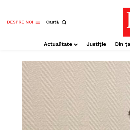
Caută
DESPRE NOI
Actualitate
Justiție
Din ța