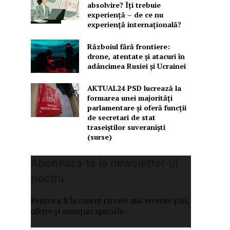
absolvire? Îți trebuie
experiență – de ce nu
experiență internațională?
Războiul fără frontiere:
drone, atentate și atacuri în
adâncimea Rusiei și Ucrainei
AKTUAL24 PSD lucrează la
formarea unei majorităţi
parlamentare și oferă funcții
de secretari de stat
traseiștilor suveraniști
(surse)
Abonează-te la newsletter-ul
nostru
Pentru a fi la curent cu cele mai recente știri,
oferte și anunțuri speciale.