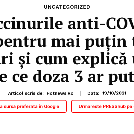
UNCATEGORIZED
ccinurile anti-CO
pentru mai puțin
uri și cum explică
de ce doza 3 ar put
Articol scris de:
Hotnews.ro
Data:
19/10/2021
 sursă preferată în Google
Urmărește PRESShub pe