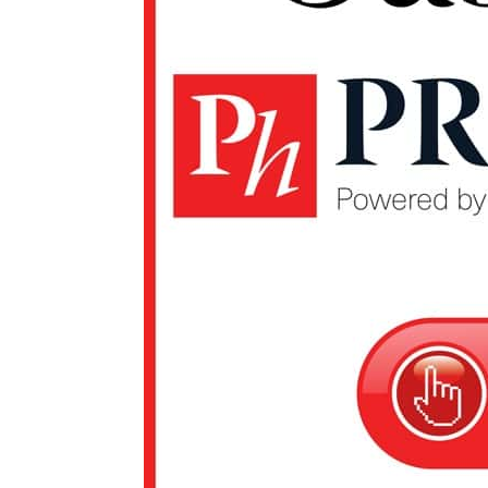
Un pro
FREEDOM
ROMÂ