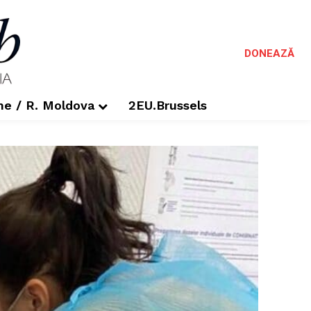
DONEAZĂ
me / R. Moldova
2EU.Brussels