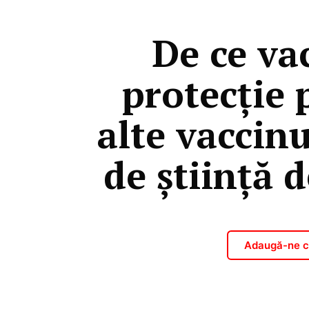
De ce va
protecție 
alte vaccin
de știință 
Adaugă-ne ca