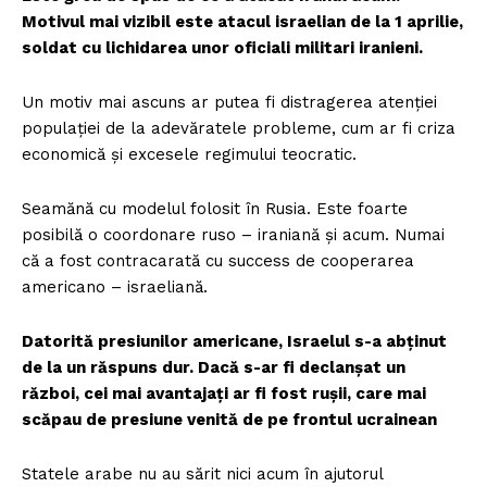
Motivul mai vizibil este atacul israelian de la 1 aprilie,
soldat cu lichidarea unor oficiali militari iranieni.
Un motiv mai ascuns ar putea fi distragerea atenției
populației de la adevăratele probleme, cum ar fi criza
economică și excesele regimului teocratic.
Seamănă cu modelul folosit în Rusia. Este foarte
posibilă o coordonare ruso – iraniană și acum. Numai
că a fost contracarată cu success de cooperarea
americano – israeliană.
Datorită presiunilor americane, Israelul s-a abținut
de la un răspuns dur. Dacă s-ar fi declanșat un
război, cei mai avantajați ar fi fost rușii, care mai
scăpau de presiune venită de pe frontul ucrainean
Statele arabe nu au sărit nici acum în ajutorul