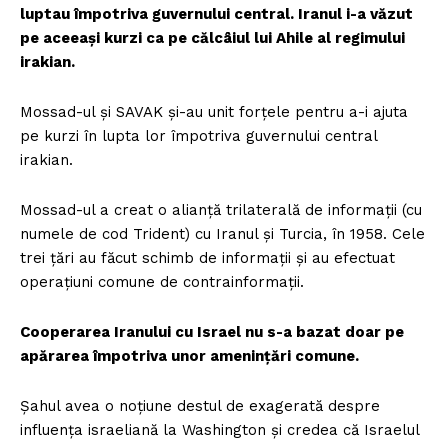
luptau împotriva guvernului central. Iranul i-a văzut
pe aceeași kurzi ca pe călcâiul lui Ahile al regimului
irakian.
Mossad-ul și SAVAK și-au unit forțele pentru a-i ajuta
pe kurzi în lupta lor împotriva guvernului central
irakian.
Mossad-ul a creat o alianță trilaterală de informații (cu
numele de cod Trident) cu Iranul și Turcia, în 1958. Cele
trei țări au făcut schimb de informații și au efectuat
operațiuni comune de contrainformații.
Cooperarea Iranului cu Israel nu s-a bazat doar pe
apărarea împotriva unor amenințări comune.
Șahul avea o noțiune destul de exagerată despre
influența israeliană la Washington și credea că Israelul