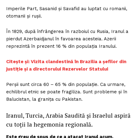
Imperile Part, Sasanid și Savafid au luptat cu romanii,
otomanii și rușii.
În 1829, după înfrângerea în razboiul cu Rusia, Iranul a
pierdut Azerbaidjanul în favoarea acesteia. Azerii
reprezintă în prezent 16 % din populația Iranului.
Citește și: Vizita clandestină în Brazilia a șefilor din
justiție și a directorului Rezervelor Statului
Perșii sunt circa 60 – 65 % din populație. Ca urmare,
echilibrul etnic se poate fragiliza. Sunt probleme și în
Balucistan, la granița cu Pakistan.
Iranul, Turcia, Arabia Saudită și Israelul aspiră
cu toții la hegemonia regională.
Este greu de spus de ce a atacat Iranul acum.