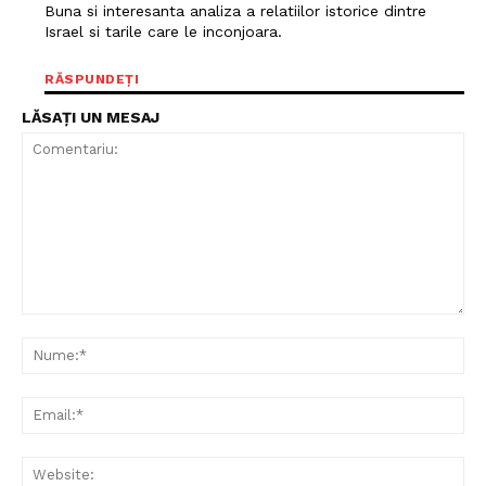
Buna si interesanta analiza a relatiilor istorice dintre
Israel si tarile care le inconjoara.
RĂSPUNDEȚI
LĂSAȚI UN MESAJ
Comentariu:
Nu
Ema
Web