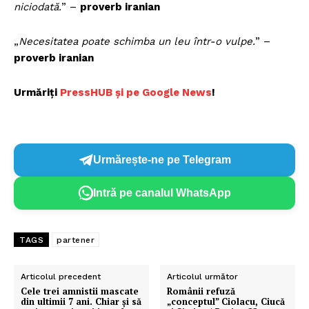
niciodată.
” –
proverb iranian
„
Necesitatea poate schimba un leu într-o vulpe.
” –
proverb iranian
Urmăriți
P
ressHUB și pe Google News
!
Urmărește-ne pe Telegram
Intră pe canalul WhatsApp
TAGS
partener
Articolul precedent
Articolul următor
Cele trei amnistii mascate
Românii refuză
din ultimii 7 ani. Chiar și să
„conceptul” Ciolacu, Ciucă