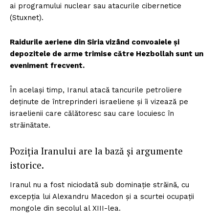
ai programului nuclear sau atacurile cibernetice
FREEDOM HOUSE ROMÂNIA
(Stuxnet).
Raidurile aeriene din Siria vizând convoaiele și
depozitele de arme trimise către Hezbollah sunt un
PRESShub
eveniment frecvent.
Despre noi / Echipa
În același timp, Iranul atacă tancurile petroliere
Proiecte editoriale
deținute de întreprinderi israeliene și îi vizează pe
israelienii care călătoresc sau care locuiesc în
Rețea
străinătate.
Contact
Poziția Iranului are la bază și argumente
istorice.
Iranul nu a fost niciodată sub dominație străină, cu
excepția lui Alexandru Macedon și a scurtei ocupații
mongole din secolul al XIII-lea.