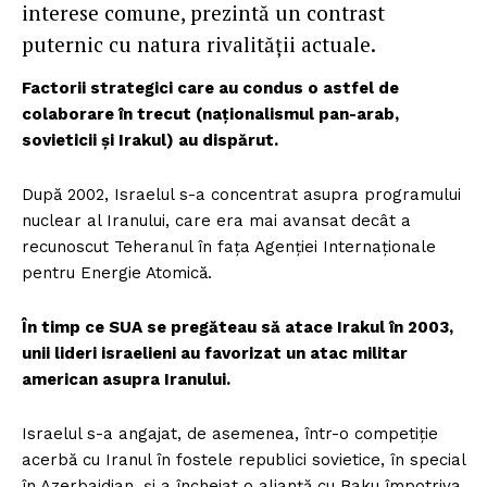
interese comune, prezintă un contrast
puternic cu natura rivalității actuale.
Factorii strategici care au condus o astfel de
colaborare în trecut (naționalismul pan-arab,
sovieticii și Irakul) au dispărut.
După 2002, Israelul s-a concentrat asupra programului
nuclear al Iranului, care era mai avansat decât a
recunoscut Teheranul în fața Agenției Internaționale
pentru Energie Atomică.
În timp ce SUA se pregăteau să atace Irakul în 2003,
unii lideri israelieni au favorizat un atac militar
american asupra Iranului.
Israelul s-a angajat, de asemenea, într-o competiție
acerbă cu Iranul în fostele republici sovietice, în special
în Azerbaidjan, și a încheiat o alianță cu Baku împotriva