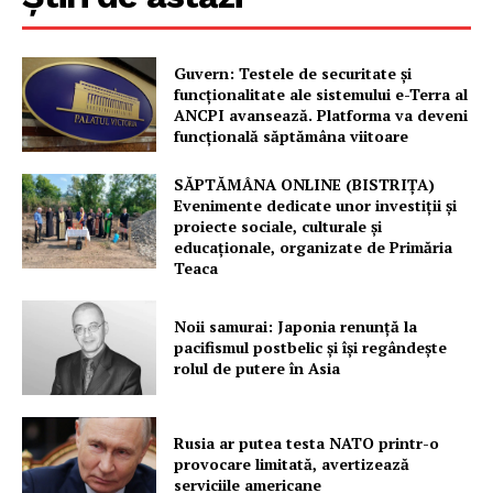
Guvern: Testele de securitate și
funcționalitate ale sistemului e-Terra al
ANCPI avansează. Platforma va deveni
funcțională săptămâna viitoare
SĂPTĂMÂNA ONLINE (BISTRIȚA)
Evenimente dedicate unor investiții și
proiecte sociale, culturale și
educaționale, organizate de Primăria
Teaca
Noii samurai: Japonia renunță la
pacifismul postbelic și își regândește
rolul de putere în Asia
Rusia ar putea testa NATO printr-o
provocare limitată, avertizează
serviciile americane