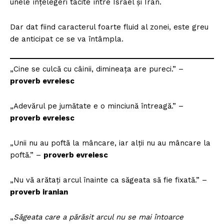
unele înțelegeri tacite între Israel și Iran.
Dar dat fiind caracterul foarte fluid al zonei, este greu
de anticipat ce se va întâmpla.
„Cine se culcă cu câinii, dimineața are pureci.” –
proverb evreiesc
„Adevărul pe jumătate e o minciună întreagă.” –
proverb evreiesc
„Unii nu au poftă la mâncare, iar alții nu au mâncare la
poftă.” –
proverb evreiesc
„Nu vă arătați arcul înainte ca săgeata să fie fixată.” –
proverb iranian
„
Săgeata care a părăsit arcul nu se mai întoarce