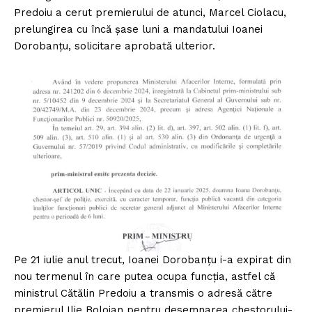
Predoiu a cerut premierului de atunci, Marcel Ciolacu,
prelungirea cu încă șase luni a mandatului Ioanei
Dorobanțu, solicitare aprobată ulterior.
Pe 21 iulie anul trecut, Ioanei Dorobanțu i-a expirat din
nou termenul în care putea ocupa funcția, astfel că
ministrul Cătălin Predoiu a transmis o adresă către
premierul Ilie Bolojan pentru desemnarea chestorului-