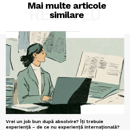
Mai multe articole
RELATED
similare
Vrei un job bun după absolvire? Îți trebuie
experiență – de ce nu experiență internațională?