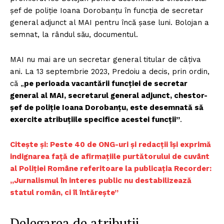
șef de poliție Ioana Dorobanțu în funcția de secretar
general adjunct al MAI pentru încă șase luni. Bolojan a
semnat, la rândul său, documentul.
MAI nu mai are un secretar general titular de câțiva
ani. La 13 septembrie 2023, Predoiu a decis, prin ordin,
că „
pe perioada vacantării funcției de secretar
general al MAI, secretarul general adjunct, chestor-
șef de poliție Ioana Dorobanțu, este desemnată să
exercite atribuțiile specifice acestei funcții”
.
Citește și: Peste 40 de ONG-uri și redacții își exprimă
indignarea față de afirmațiile purtătorului de cuvânt
al Poliției Române referitoare la publicația Recorder:
„Jurnalismul în interes public nu destabilizează
statul român, ci îl întărește”
Delegarea de atribuții