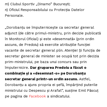
m) Clubul Sportiv „Dinamo” București;
n) Oficiul Responsabilului cu Protecția Datelor
Personale.
„Dorobanțu se împuternicește ca secretar general
adjunct (de către primul-ministru, prin decizie publicată
în Monitorul Oficial) și este «desemnată» (prin ordin
ascuns, de Predoiu) să exercite atribuțiile funcției
vacante de secretar general plin. Atenție! Și funcția de
secretar general de minister se ocupă tot prin decizia
prim-ministrului, pe baza unui concurs sau prin
împuternicire.
Dar gruparea Predoiu a făcut o
combinație și a «desemnat-o» pe Dorobanțu
secretar general printr-un ordin ascuns.
Astfel,
Dorobanțu a ajuns propria ei șefă, împărțind puterile
ministrului cu Despescu și Arafat”, susține Emil Păscuț
pe pagina de
Facebook
a sindicatului.