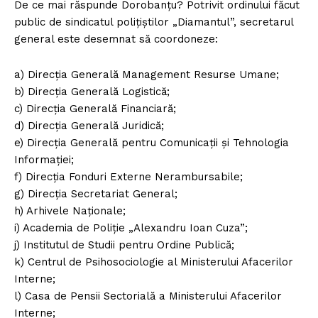
De ce mai răspunde Dorobanțu? Potrivit ordinului făcut
public de sindicatul polițiștilor „Diamantul”, secretarul
general este desemnat să coordoneze:
a) Direcția Generală Management Resurse Umane;
b) Direcția Generală Logistică;
c) Direcția Generală Financiară;
d) Direcția Generală Juridică;
e) Direcția Generală pentru Comunicații și Tehnologia
Informației;
f) Direcția Fonduri Externe Nerambursabile;
g) Direcția Secretariat General;
h) Arhivele Naționale;
i) Academia de Poliție „Alexandru Ioan Cuza”;
j) Institutul de Studii pentru Ordine Publică;
k) Centrul de Psihosociologie al Ministerului Afacerilor
Interne;
l) Casa de Pensii Sectorială a Ministerului Afacerilor
Interne;