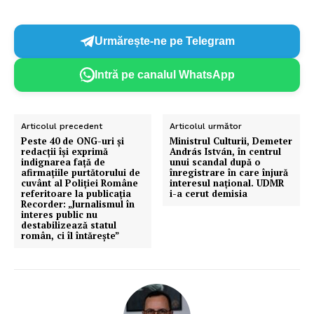
Un proiect
Urmărește-ne pe Telegram
FREEDOM HOUSE ROMÂNIA
Intră pe canalul WhatsApp
PRESShub
Articolul precedent
Articolul următor
Peste 40 de ONG-uri și
Ministrul Culturii, Demeter
redacții își exprimă
András István, în centrul
Despre noi / Echipa
indignarea față de
unui scandal după o
afirmațiile purtătorului de
înregistrare în care înjură
Proiecte editoriale
cuvânt al Poliției Române
interesul național. UDMR
referitoare la publicația
i-a cerut demisia
Rețea
Recorder: „Jurnalismul în
interes public nu
Contact
destabilizează statul
român, ci îl întărește”