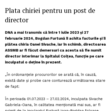
Plata chiriei pentru un post de
director
DNA a mai transmis că între 1 iulie 2023 și 27
februarie 2024, Bogdan Furtună îi achita facturile și îi
plătea chiria Oanei Sivache, iar în schimb, directoarea
ASSMB ar fi făcut demersuri ca acesta să fie numit
director interimar la Spitalul Colțea, funcție pe care
inculpatul o deține în prezent.
„În ordonanțele procurorilor se arată că, în cauză,
există date și probe care conturează următoarea stare
de fapt:
În perioada 01.07.2023 – 27.02.2024, inculpata Sivache
Gabriela-Oana, în calitatea menționată mai sus, ar fi
primit de la inculpatul Furtună Ioan-Bogdan foloase