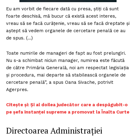
Eu am vorbit de fiecare dată cu presa, ştiţi că sunt
foarte deschisă, mă bucur că există acest interes,
vreau să se facă curăţenie, vreau să se facă dreptate şi
aştept să vedem organele de cercetare penală ce au
de spus. (…)
Toate numirile de manageri de fapt au fost prelungiri.
Nu s-a schimbat niciun manager, numirea este făcută
de către Primăria Generală, noi am respectat legislaţia
şi procedura, mai departe să stabilească organele de
cercetare penală”, a spus Oana Sivache, potrivit
Agerpres.
Citește și: Și al doilea judecător care a despăgubit-o
pe șefa instanței supreme a promovat la Înalta Curte
Directoarea Administrației