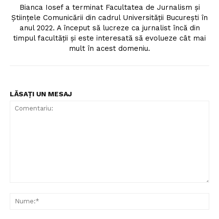
Bianca Iosef a terminat Facultatea de Jurnalism și
Științele Comunicării din cadrul Universității București în
anul 2022. A început să lucreze ca jurnalist încă din
timpul facultății și este interesată să evolueze cât mai
mult în acest domeniu.
Un proiect
LĂSAȚI UN MESAJ
FREEDOM HOUSE ROMÂNIA
PRESShub
Despre noi / Echipa
Comentariu:
Proiecte editoriale
Nu
Rețea