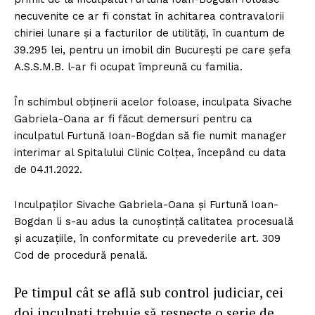
necuvenite ce ar fi constat în achitarea contravalorii
chiriei lunare și a facturilor de utilități, în cuantum de
39.295 lei, pentru un imobil din București pe care șefa
A.S.S.M.B. l-ar fi ocupat împreună cu familia.
În schimbul obținerii acelor foloase, inculpata Sivache
Gabriela-Oana ar fi făcut demersuri pentru ca
inculpatul Furtună Ioan-Bogdan să fie numit manager
interimar al Spitalului Clinic Colțea, începând cu data
de 04.11.2022.
Inculpaților Sivache Gabriela-Oana și Furtună Ioan-
Bogdan li s-au adus la cunoștință calitatea procesuală
și acuzațiile, în conformitate cu prevederile art. 309
Cod de procedură penală.
Pe timpul cât se află sub control judiciar, cei
doi inculpați trebuie să respecte o serie de