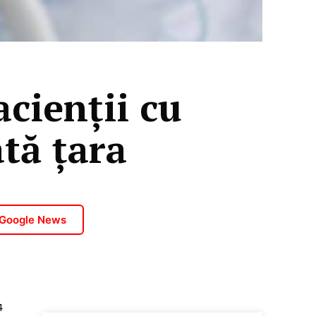
cienții cu
tă țara
 Google News
4