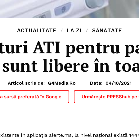
ACTUALITATE
LA ZI
SĂNĂTATE
turi ATI pentru pa
sunt libere în toa
Articol scris de:
G4Media.ro
Data:
04/10/2021
 sursă preferată în Google
Urmărește PRESShub pe
stente în aplicația alerte.ms, la nivel național există 144