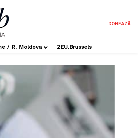
DONEAZĂ
me / R. Moldova
2EU.Brussels