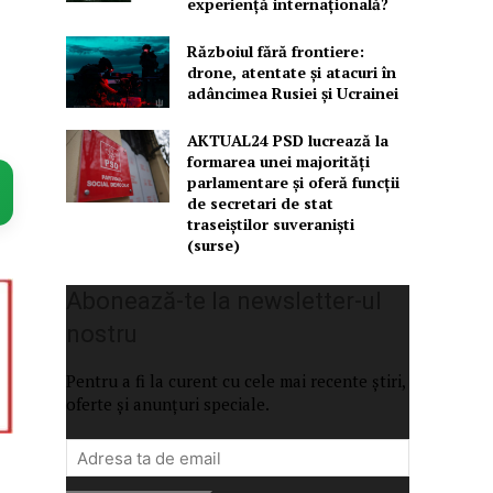
experiență internațională?
Războiul fără frontiere:
drone, atentate și atacuri în
adâncimea Rusiei și Ucrainei
AKTUAL24 PSD lucrează la
formarea unei majorităţi
parlamentare și oferă funcții
de secretari de stat
traseiștilor suveraniști
(surse)
Abonează-te la newsletter-ul
nostru
Pentru a fi la curent cu cele mai recente știri,
oferte și anunțuri speciale.