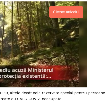
Citește articolul
PRESShub
ID-19, altele decât cele rezervate special pentru persoane
firmate cu SARS-COV-2, neocupate:
Despre noi / Echipa