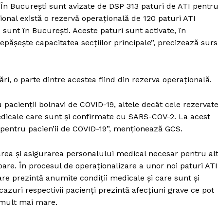
 În București sunt avizate de DSP 313 paturi de ATI pentr
ional există o rezervă operațională de 120 paturi ATI
 sunt în București. Aceste paturi sunt activate, în
pășește capacitatea secțiilor principale”, precizează sur
ări, o parte dintre acestea fiind din rezerva operațională.
u pacienții bolnavi de COVID-19, altele decât cele rezervat
dicale care sunt și confirmate cu SARS-COV-2. La acest
 pentru pacien’ii de COVID-19”, menționează GCS.
rea și asigurarea personalului medical necesar pentru al
toare. În procesul de operaționalizare a unor noi paturi ATI
re prezintă anumite condiții medicale și care sunt și
zuri respectivii pacienți prezintă afecțiuni grave ce pot
c mult mai mare.