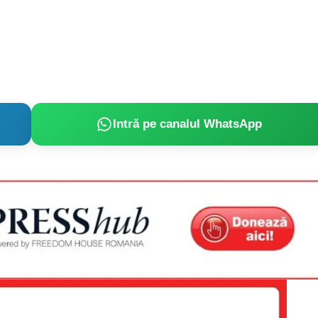
Proiecte editoriale
Rețea
Contact
iect
 HOUSE
NIA
Intră pe canalul WhatsApp