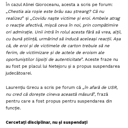
În cazul Alinei Gioroceanu, acesta a scris pe forum:
„
Chestia aia roșie este brâu sau ștreang? Că nu
realizez
” și „
Covidu naște victime și eroi. Ambele atrag
o reacție afectivă, mișcă ceva în noi, prin compătimire
ori admirație. Unii intră în rolul acesta fără să vrea, alții,
cu bună știință, urmărind să inducă aceleași reacții. Așa
că, de eroi și de victimele de carton trebuie să ne
ferim, de victimizare și de actele de eroism ale
oportuniștilor lipsiți de autenticitate
”. Aceste fraze nu
au fost pe placul lui Netejoru și a propus suspendarea
judecătoarei.
Laurențiu Grecu a scris pe forum că „
în afară de USR,
nu cred că dorește cineva această măsură
”, frază
pentru care a fost propus pentru suspendarea din
funcție.
Cercetați disciplinar, nu și suspendați