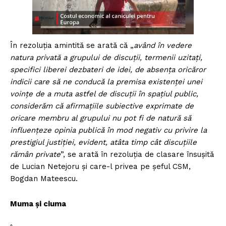
În rezoluția amintită se arată că „
având în vedere
natura privată a grupului de discuții, termenii uzitați,
specifici liberei dezbateri de idei, de absența oricăror
indicii care să ne conducă la premisa existenței unei
voințe de a muta astfel de discuții în spațiul public,
considerăm că afirmațiile subiective exprimate de
oricare membru al grupului nu pot fi de natură să
influențeze opinia publică în mod negativ cu privire la
prestigiul justiției, evident, atâta timp cât discuțiile
rămân private
”, se arată în rezoluția de clasare însușită
de Lucian Netejoru și care-l privea pe șeful CSM,
Bogdan Mateescu.
Muma și ciuma