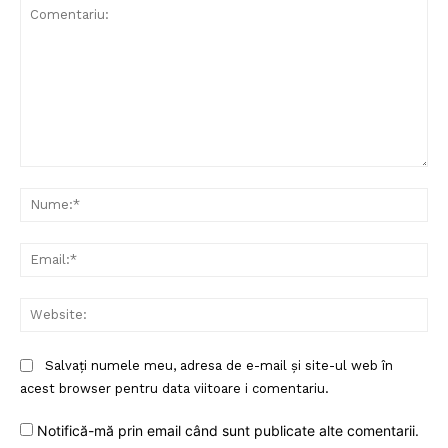
Comentariu:
Nu
Ema
Un proiect
Web
FREEDOM HOUSE ROMÂNIA
Salvați numele meu, adresa de e-mail și site-ul web în
acest browser pentru data viitoare i comentariu.
PRESShub
Notifică-mă prin email când sunt publicate alte comentarii.