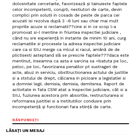
dolosivitate cercetarile, favorizează și tainuieste faptele
celor incompetenti, corupti, nestiutori de carte, devin
complici prin solutii in cosads de peste de parca cei
acuzati isi rezolva după 3 -6 luni sau chiar mai mult
propriile acuze si reclamatii??cine si in ce scop l-a
promovat si-l mentine in friuntea inspectiei judiciare ,
când nu sre experiență in instante de minim 10 ani, curg
reclamatiile si procesele la adresa inspectiei judiciare
care ca si SIIJ merge ca mlcul si racul, amână de de
plictisesti asteptand sîă se prescrie faptele???daca este
mentinut, inseamna ca asta e sarcina sa =batuta pe loc,
peloc, pe loc, favorizarea penalilor pt sustrageri de
acte, abuz in serviciu, obsttructionarea actului de justitie
si a ststului de drept, călcarea in picioare a legislatiei si
a domniei legii. demisia, demisia, demiterea. Raport de
activitate in fata CSM atat a Inspectiei judiciare, cât si a
SIIJ, fuziunea acestora prin absortile, restructurarea si
reformarea justitiei si a institutiilor condusre prin
incompetență și functionari fara stiință de carte.
RĂSPUNDEȚI
LĂSAȚI UN MESAJ