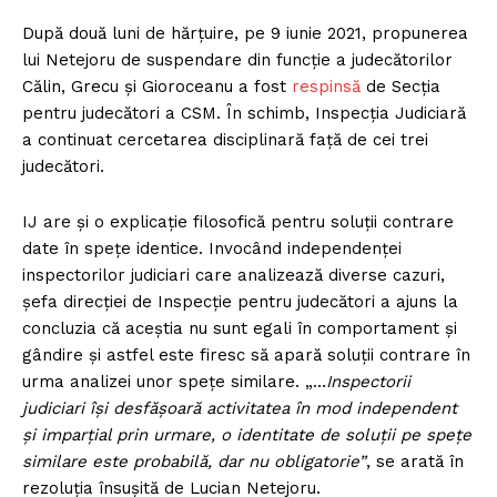
După două luni de hărțuire, pe 9 iunie 2021, propunerea
lui Netejoru de suspendare din funcție a judecătorilor
Călin, Grecu și Gioroceanu a fost
respinsă
de Secția
pentru judecători a CSM. În schimb, Inspecția Judiciară
a continuat cercetarea disciplinară față de cei trei
judecători.
IJ are și o explicație filosofică pentru soluții contrare
date în spețe identice. Invocând independenței
inspectorilor judiciari care analizează diverse cazuri,
șefa direcției de Inspecție pentru judecători a ajuns la
concluzia că aceștia nu sunt egali în comportament și
gândire și astfel este firesc să apară soluții contrare în
urma analizei unor spețe similare. „…
Inspectorii
judiciari își desfășoară activitatea în mod independent
și imparțial prin urmare, o identitate de soluții pe spețe
similare este probabilă, dar nu obligatorie”
, se arată în
rezoluția însușită de Lucian Netejoru.