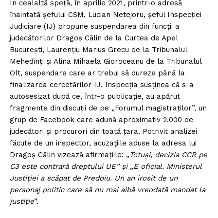
În cealaltă speță, în aprilie 2021, printr-o adresă
înaintată șefului CSM, Lucian Netejoru, șeful Inspecției
Judiciare (IJ) propune suspendarea din funcții a
judecătorilor Dragoș Călin de la Curtea de Apel
București, Laurențiu Marius Grecu de la Tribunalul
Mehedinți și Alina Mihaela Gioroceanu de la Tribunalul
Olt, suspendare care ar trebui să dureze până la
finalizarea cercetărilor IJ. Inspecția susținea că s-a
autosesizat după ce, într-o publicație, au apărut
fragmente din discuții de pe „Forumul magistraților”, un
grup de Facebook care adună aproximativ 2.000 de
judecători și procurori din toată țara. Potrivit analizei
făcute de un inspector, acuzațiile aduse la adresa lui
Dragoș Călin vizează afirmațiile: „
Totuși, decizia CCR pe
C3 este contrară dreptului UE” și „E oficial. Ministerul
Justiției a scăpat de Predoiu. Un an irosit de un
personaj politic care să nu mai aibă vreodată mandat la
justiție
”.