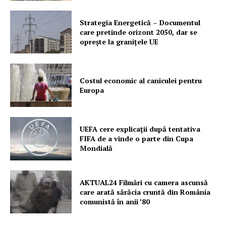
Strategia Energetică – Documentul
care pretinde orizont 2050, dar se
Un proiect
oprește la granițele UE
FREEDOM HOUSE ROMÂNIA
Costul economic al caniculei pentru
Europa
PRESShub
Despre noi / Echipa
UEFA cere explicații după tentativa
FIFA de a vinde o parte din Cupa
Proiecte editoriale
Mondială
Rețea
Contact
AKTUAL24 Filmări cu camera ascunsă
care arată sărăcia cruntă din România
comunistă în anii ’80