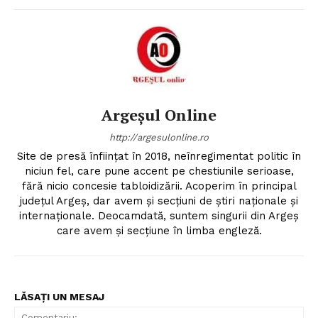
Argeșul Online
http://argesulonline.ro
Site de presă înfiinţat în 2018, neînregimentat politic în
niciun fel, care pune accent pe chestiunile serioase,
fără nicio concesie tabloidizării. Acoperim în principal
judeţul Argeş, dar avem şi secţiuni de ştiri naţionale şi
internaţionale. Deocamdată, suntem singurii din Argeş
care avem şi secţiune în limba engleză.
LĂSAȚI UN MESAJ