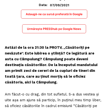
07/09/2021
Data:
Adaugă-ne ca sursă preferată în Google
Urmărește PRESShub pe Google News
Astăzi de la ora 21:30 la PROTV, „Căsătoriţi pe
nevăzute”. Este iubirea o știință? Ce legătură are
asta cu Câmpulung? Câmpulung poate deveni
destinația căsătoriilor. De la începutul mandatului
am primit zeci de cereri de la cupluri de tineri din
toată țara, care au ținut morțiș să le oficiez
căsătoria, aici la Câmpulung.
Am făcut-o cu drag, din tot sufletul. S-a dus vestea și
uite așa am ajuns să particip, în puținul meu timp liber,
să oficiez căsătoriile în cadrul emisiunii “Căsătoriți pe