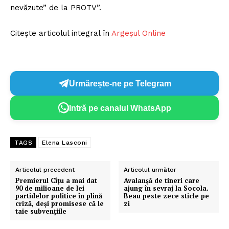
nevăzute” de la PROTV”.
Citește articolul integral în
Argeșul Online
Urmărește-ne pe Telegram
Intră pe canalul WhatsApp
TAGS
Elena Lasconi
Articolul precedent
Articolul următor
Premierul Cîțu a mai dat
Avalanşă de tineri care
90 de milioane de lei
ajung în sevraj la Socola.
partidelor politice în plină
Beau peste zece sticle pe
criză, deși promisese că le
zi
taie subvențiile