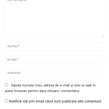
Comentariu:
Nu
Ema
Web
Salvați numele meu, adresa de e-mail și site-ul web în
acest browser pentru data viitoare i comentariu.
Notifică-mă prin email când sunt publicate alte comentarii.