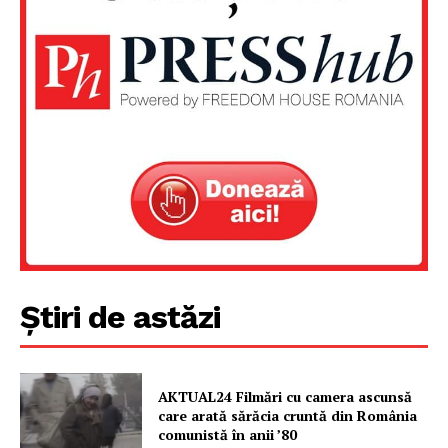
Știri de astăzi
Un proiect
FREEDOM HOUSE ROMÂNIA
AKTUAL24 Filmări cu camera ascunsă
care arată sărăcia cruntă din România
comunistă în anii ’80