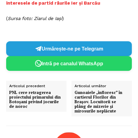
interesele de partid râurile Ier și Barcău
(
Sursa foto: Ziarul de Iași
)
Urmărește-ne pe Telegram
Intră pe canalul WhatsApp
Articolul precedent
Articolul următor
PNL cere retragerea
Gunoaiele „înfloresc” în
proiectului primarului din
cartierul Florilor din
Botoșani privind jocurile
Brașov. Locuitorii se
de noroc
plâng de mizerie și
mirosurile neplăcute