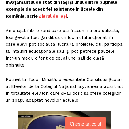
învățământul de stat din Iași și unul dintre puținele
exemple de acest fel existente în liceele din
România, scrie
Ziarul de Iași
.
Amenajat într-o zonă care până acum nu era utilizată,
lounge-ul a fost gândit ca un loc multifuncțional, în
care elevii pot socializa, lucra la proiecte, citi, participa
la întâlniri educaționale sau își pot petrece pauzele
într-un mediu diferit de cel al unei săli de clasă
obișnuite.
Potrivit lui Tudor Mihăilă, președintele Consiliului Școlar
al Elevilor de la Colegiul Național Iași, ideea a aparținut
în totalitate elevilor, care și-au dorit să ofere colegilor
un spațiu adaptat nevoilor actuale.
Citește articolul