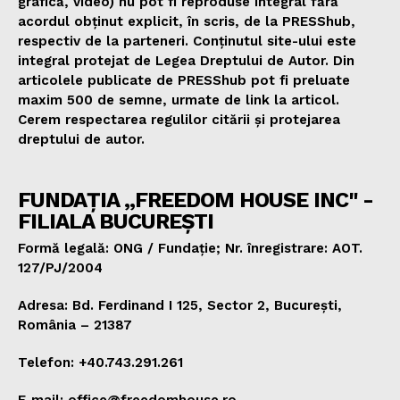
grafică, video) nu pot fi reproduse integral fără
acordul obținut explicit, în scris, de la PRESShub,
respectiv de la parteneri. Conținutul site-ului este
integral protejat de Legea Dreptului de Autor. Din
articolele publicate de PRESShub pot fi preluate
maxim 500 de semne, urmate de link la articol.
Cerem respectarea regulilor citării și protejarea
dreptului de autor.
FUNDAȚIA „FREEDOM HOUSE INC" -
FILIALA BUCUREȘTI
Formă legală: ONG / Fundație; Nr. înregistrare: AOT.
127/PJ/2004
Adresa: Bd. Ferdinand I 125, Sector 2, București,
România – 21387
Telefon: +40.743.291.261