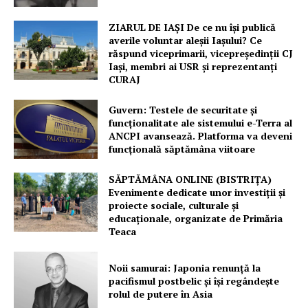
ZIARUL DE IAȘI De ce nu își publică
PRESShub
averile voluntar aleșii Iașului? Ce
răspund viceprimarii, vicepreședinții CJ
Despre noi / Echipa
Iași, membri ai USR și reprezentanți
CURAJ
Proiecte editoriale
Rețea
Guvern: Testele de securitate și
funcționalitate ale sistemului e-Terra al
Contact
ANCPI avansează. Platforma va deveni
funcțională săptămâna viitoare
SĂPTĂMÂNA ONLINE (BISTRIȚA)
Evenimente dedicate unor investiții și
proiecte sociale, culturale și
educaționale, organizate de Primăria
Teaca
Noii samurai: Japonia renunță la
pacifismul postbelic și își regândește
rolul de putere în Asia