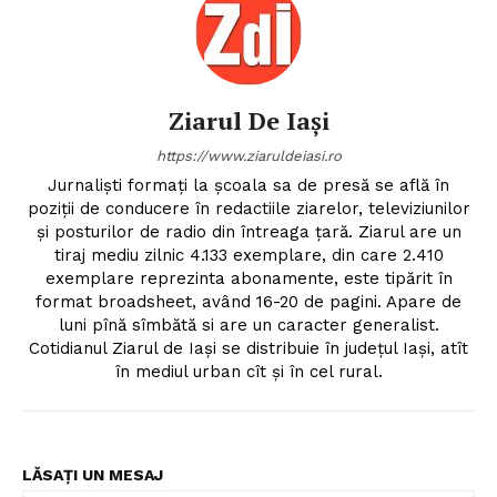
Ziarul De Iași
https://www.ziaruldeiasi.ro
Jurnalişti formaţi la şcoala sa de presă se află în
poziţii de conducere în redactiile ziarelor, televiziunilor
şi posturilor de radio din întreaga ţară. Ziarul are un
tiraj mediu zilnic 4.133 exemplare, din care 2.410
exemplare reprezinta abonamente, este tipărit în
format broadsheet, având 16-20 de pagini. Apare de
luni pînă sîmbătă si are un caracter generalist.
Cotidianul Ziarul de Iaşi se distribuie în judeţul Iaşi, atît
în mediul urban cît şi în cel rural.
LĂSAȚI UN MESAJ