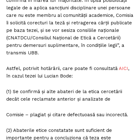
confirmă în marea lor majoritate. În lipsa posibilității
legale de a aplica sancțiuni disciplinare unei persoane
care nu este membru al comunității academice, Comisia
îi solicită corecturi la teză și retragerea cărții publicate
pe baza tezei, și se vor sesiza consiliile naționale
(CNATDCU/Consiliul Național de Etică a Cercetării)
pentru demersuri suplimentare, în condițiile legii”, a
transmis UBB.
Astfel, potrivit hotărârii, care poate fi consultată
AICI
,
în cazul tezei lui Lucian Bode:
(1) Se confirmă și alte abateri de la etica cercetării
decât cele reclamate anterior și analizate de
Comisie – plagiat și citare defectuoasă sau incorectă.
(2) Abaterile etice constatate sunt suficient de
importante pentru a concluziona că teza este