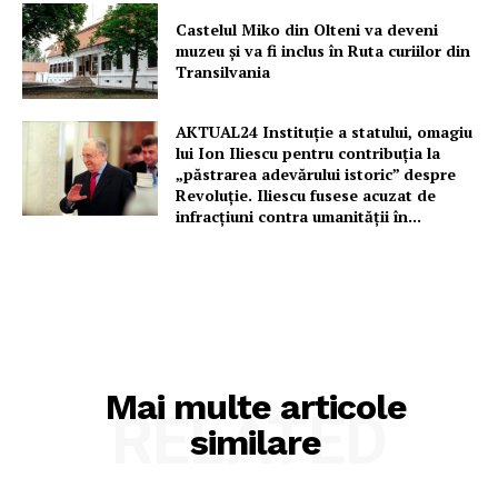
Castelul Miko din Olteni va deveni
muzeu şi va fi inclus în Ruta curiilor din
Transilvania
AKTUAL24 Instituție a statului, omagiu
lui Ion Iliescu pentru contribuția la
„păstrarea adevărului istoric” despre
Revoluție. Iliescu fusese acuzat de
infracțiuni contra umanității în...
Mai multe articole
RELATED
similare