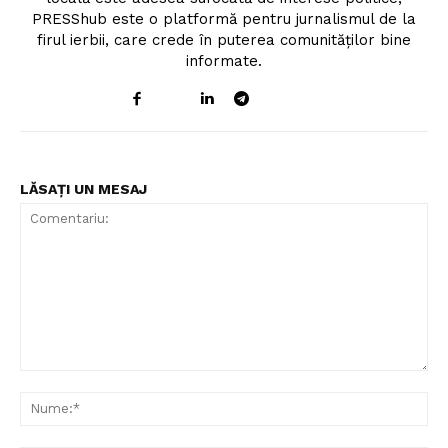
PRESShub este o platformă pentru jurnalismul de la
firul ierbii, care crede în puterea comunităților bine
informate.
LĂSAȚI UN MESAJ
Un proiect
FREEDOM HOUSE ROMÂNIA
PRESShub
Comentariu:
Despre noi / Echipa
Nu
Proiecte editoriale
Rețea