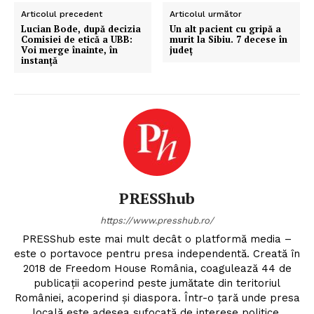
Articolul precedent
Articolul următor
Lucian Bode, după decizia
Un alt pacient cu gripă a
Comisiei de etică a UBB:
murit la Sibiu. 7 decese în
Voi merge înainte, în
județ
instanță
PRESShub
https://www.presshub.ro/
PRESShub este mai mult decât o platformă media –
este o portavoce pentru presa independentă. Creată în
2018 de Freedom House România, coagulează 44 de
publicații acoperind peste jumătate din teritoriul
României, acoperind și diaspora. Într-o țară unde presa
locală este adesea sufocată de interese politice,