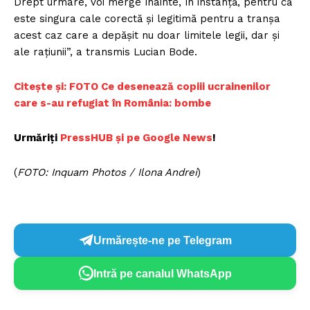
Drept urmare, voi merge înainte, în instanță, pentru că
este singura cale corectă și legitimă pentru a tranșa
acest caz care a depășit nu doar limitele legii, dar și
ale rațiunii”, a transmis Lucian Bode.
Citește și: FOTO Ce desenează copiii ucrainenilor
care s-au refugiat în România: bombe
Urmăriți
PressHUB și pe Google News
!
(
FOTO: Inquam Photos / Ilona Andrei
)
Urmărește-ne pe Telegram
Intră pe canalul WhatsApp