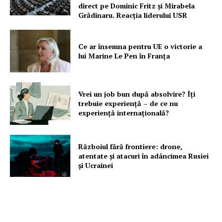
direct pe Dominic Fritz și Mirabela
Grădinaru. Reacția liderului USR
Un proiect
FREEDOM HOUSE ROMÂNIA
Ce ar însemna pentru UE o victorie a
lui Marine Le Pen în Franța
Vrei un job bun după absolvire? Îți
PRESShub
trebuie experiență – de ce nu
experiență internațională?
Despre noi / Echipa
Proiecte editoriale
Războiul fără frontiere: drone,
Rețea
atentate și atacuri în adâncimea Rusiei
și Ucrainei
Contact