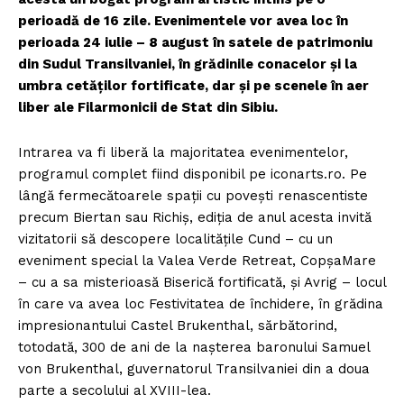
perioadă de 16 zile. Evenimentele vor avea loc în
perioada 24 iulie – 8 august în satele de patrimoniu
din Sudul Transilvaniei, în grădinile conacelor și la
umbra cetăților fortificate, dar și pe scenele în aer
liber ale Filarmonicii de Stat din Sibiu.
Intrarea va fi liberă la majoritatea evenimentelor,
programul complet fiind disponibil pe iconarts.ro. Pe
lângă fermecătoarele spații cu povești renascentiste
precum Biertan sau Richiș, ediția de anul acesta invită
vizitatorii să descopere localitățile Cund – cu un
eveniment special la Valea Verde Retreat, CopșaMare
– cu a sa misterioasă Biserică fortificată, și Avrig – locul
în care va avea loc Festivitatea de închidere, în grădina
impresionantului Castel Brukenthal, sărbătorind,
totodată, 300 de ani de la nașterea baronului Samuel
von Brukenthal, guvernatorul Transilvaniei din a doua
parte a secolului al XVIII-lea.