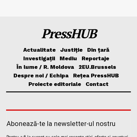
PressHUB
Actualitate
Justiție
Din țară
Investigații
Mediu
Reportaje
În lume / R. Moldova
2EU.Brussels
Despre noi / Echipa
Rețea PressHUB
Proiecte editoriale
Contact
Abonează-te la newsletter-ul nostru
Pentru a fi la curent cu cele mai recente știri, oferte și anunțuri