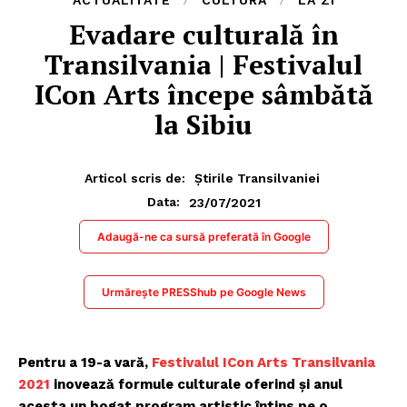
ACTUALITATE
CULTURĂ
LA ZI
Evadare culturală în
Transilvania | Festivalul
ICon Arts începe sâmbătă
la Sibiu
Articol scris de:
Știrile Transilvaniei
23/07/2021
Data:
Adaugă-ne ca sursă preferată în Google
Urmărește PRESShub pe Google News
Pentru a 19-a vară,
Festivalul ICon Arts Transilvania
2021
inovează formule culturale oferind și anul
acesta un bogat program artistic întins pe o