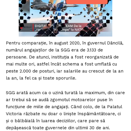
Pentru comparație, în august 2020, în guvernul Dăncilă,
numărul angajaților de la SGG era de 3.133 de
persoane. De atunci, instituția a fost reorganizată de
mai multe ori, astfel încât schema a fost umflată cu
peste 2.000 de posturi, iar salariile au crescut de la an
la an, la fel ca și toate sporurile.
SGG arată acum ca o uzină turată la maximum, din care
ar trebui să se audă zgomotul motoarelor puse în
funcțiune de miile de angajați. Când colo, de la Palatul
Victoria răzbate nu doar o liniște înspăimântătoare, ci
și o bâlbâială în luarea deciziilor, care pare să
depășească toate guvernele din ultimii 30 de ani.