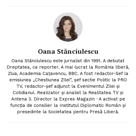
Oana Stănciulescu
Oana Stănciulescu este jurnalist din 1991. A debutat
Dreptatea, ca reporter. A mai lucrat la România liberă,
Ziua, Academia Cațavencu, BBC. A fost redactor-Sef la
emisiunea „Chestiunea Zilei”, șef sectie Politic la PRO
TV, redactor-șef adjunct la Evenimentul Zilei și
Cotidianul. Realizator și analist la Realitatea TV și
Antena 3. Director la Expres Magazin · A activat pe
Un proiect
funcția de consilier la Institutul Diplomatic Român și
FREEDOM HOUSE ROMÂNIA
presedinte la Societatea pentru Presă Liberă.