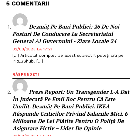
5 COMENTARII
PRESShub
Despre noi / Echipa
Dezmăț Pe Bani Publici: 26 De Noi
Proiecte editoriale
Posturi De Conducere La Secretariatul
Rețea
General Al Guvernului - Ziare Locale 24
Contact
02/03/2023 LA 17:21
[…] Articolul complet pe acest subiect îl puteți citi pe
PRESShub. […]
RĂSPUNDEȚI
Press Report: ​Un Transgender L-A Dat
În Judecată Pe Emil Boc Pentru Că Este
Umilit. Dezmăț Pe Bani Publici. IKEA
Răspunde Criticilor Privind Salariile Mici. 6
Milioane De Lei Plătite Pentru O Poliță De
Asigurare Fictiv – Lider De Opinie