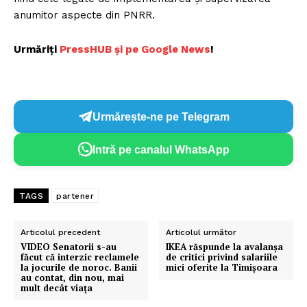
anumitor aspecte din PNRR.
Urmăriți
PressHUB și pe Google News
!
Urmărește-ne pe Telegram
Intră pe canalul WhatsApp
TAGS
partener
Articolul precedent
Articolul următor
VIDEO Senatorii s-au
IKEA răspunde la avalanșa
făcut că interzic reclamele
de critici privind salariile
la jocurile de noroc. Banii
mici oferite la Timișoara
au contat, din nou, mai
mult decât viața