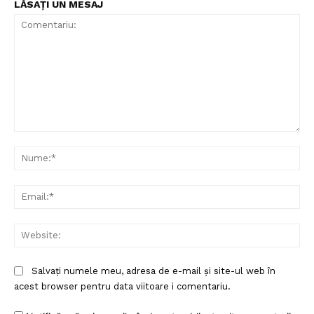
LĂSAȚI UN MESAJ
Comentariu:
Nu
Ema
Web
Salvați numele meu, adresa de e-mail și site-ul web în
acest browser pentru data viitoare i comentariu.