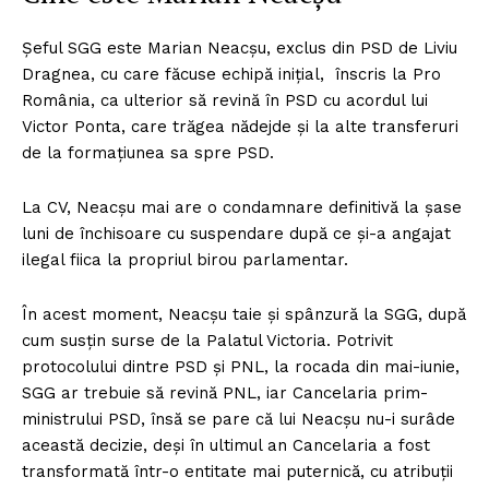
Șeful SGG este Marian Neacșu, exclus din PSD de Liviu
Dragnea, cu care făcuse echipă inițial, înscris la Pro
România, ca ulterior să revină în PSD cu acordul lui
Victor Ponta, care trăgea nădejde și la alte transferuri
de la formațiunea sa spre PSD.
La CV, Neacșu mai are o condamnare definitivă la șase
luni de închisoare cu suspendare după ce și-a angajat
ilegal fiica la propriul birou parlamentar.
În acest moment, Neacșu taie și spânzură la SGG, după
cum susțin surse de la Palatul Victoria. Potrivit
protocolului dintre PSD și PNL, la rocada din mai-iunie,
SGG ar trebuie să revină PNL, iar Cancelaria prim-
ministrului PSD, însă se pare că lui Neacșu nu-i surâde
această decizie, deși în ultimul an Cancelaria a fost
transformată într-o entitate mai puternică, cu atribuții