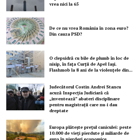
vrea nici la 65
De ce nu vrea România în zona euro?
Din cauza PSD?
O clepsidră cu bile de plumb în loc de
nisip, în fața Curții de Apel Iași.
Flashmob la 8 ani de la violențele din...
Judecătorul Costin Andrei Stancu
acuză Inspecția Judiciară că
„inventează” abateri disciplinare
pentru magistrații care nu-i dau
dreptate
Europa plătește prețul caniculei: peste
10.000 de vieți pierdute și miliarde de
euro în pierderi economice