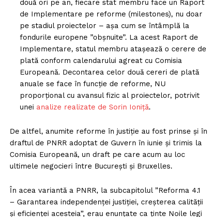
două ori pe an, fiecare stat membru face un Raport
de Implementare pe reforme (milestones), nu doar
pe stadiul proiectelor – așa cum se întâmplă la
fondurile europene ”obșnuite”. La acest Raport de
Implementare, statul membru atașează o cerere de
plată conform calendarului agreat cu Comisia
Europeană. Decontarea celor două cereri de plată
anuale se face în funcție de reforme, NU
proporțional cu avansul fizic al proiectelor, potrivit
unei
analize realizate de Sorin Ioniță
.
De altfel, anumite reforme în justiție au fost prinse și în
draftul de PNRR adoptat de Guvern în iunie și trimis la
Comisia Europeană, un draft pe care acum au loc
ultimele negocieri între București și Bruxelles.
În acea variantă a PNRR, la subcapitolul ”Reforma 4.1
– Garantarea independenței justiției, creșterea calității
și eficienței acesteia”, erau enunțate ca ținte Noile legi