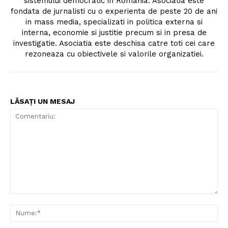
sistemului democratic in Romania. Asociatia este
fondata de jurnalisti cu o experienta de peste 20 de ani
Un proiect
in mass media, specializati in politica externa si
FREEDOM HOUSE ROMÂNIA
interna, economie si justitie precum si in presa de
investigatie. Asociatia este deschisa catre toti cei care
rezoneaza cu obiectivele si valorile organizatiei.
PRESShub
LĂSAȚI UN MESAJ
Despre noi / Echipa
Proiecte editoriale
Rețea
Contact
Comentariu:
Nu