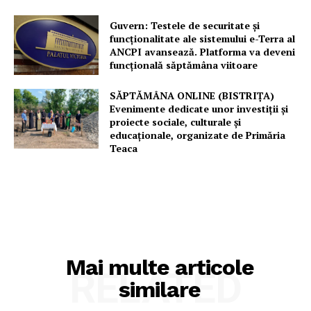
Guvern: Testele de securitate și
funcționalitate ale sistemului e-Terra al
ANCPI avansează. Platforma va deveni
funcțională săptămâna viitoare
SĂPTĂMÂNA ONLINE (BISTRIȚA)
Evenimente dedicate unor investiții și
proiecte sociale, culturale și
educaționale, organizate de Primăria
Teaca
Mai multe articole
RELATED
similare