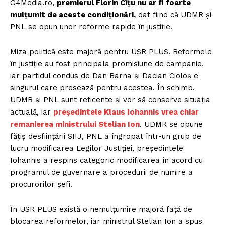
G4Media.ro,
premierul Florin Cîțu nu ar fi foarte
mulțumit de aceste condiționări,
dat fiind că UDMR și
PNL se opun unor reforme rapide în justiție.
Miza politică este majoră pentru USR PLUS. Reformele
în justiție au fost principala promisiune de campanie,
iar partidul condus de Dan Barna și Dacian Cioloș e
singurul care presează pentru acestea. În schimb,
UDMR și PNL sunt reticente și vor să conserve situația
actuală, iar
președintele Klaus Iohannis vrea chiar
remanierea ministrului Stelian Ion
. UDMR se opune
fățiș desființării SIIJ, PNL a îngropat într-un grup de
lucru modificarea Legilor Justiției, președintele
Iohannis a respins categoric modificarea în acord cu
programul de guvernare a procedurii de numire a
procurorilor șefi.
În USR PLUS există o nemulțumire majoră față de
blocarea reformelor, iar ministrul Stelian Ion a spus