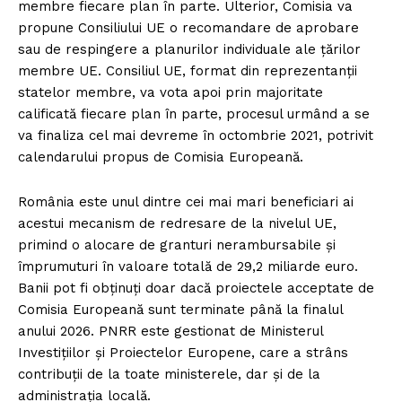
membre fiecare plan în parte. Ulterior, Comisia va
propune Consiliului UE o recomandare de aprobare
sau de respingere a planurilor individuale ale țărilor
membre UE. Consiliul UE, format din reprezentanții
statelor membre, va vota apoi prin majoritate
calificată fiecare plan în parte, procesul urmând a se
va finaliza cel mai devreme în octombrie 2021, potrivit
calendarului propus de Comisia Europeană.
România este unul dintre cei mai mari beneficiari ai
acestui mecanism de redresare de la nivelul UE,
primind o alocare de granturi nerambursabile și
împrumuturi în valoare totală de 29,2 miliarde euro.
Banii pot fi obținuți doar dacă proiectele acceptate de
Comisia Europeană sunt terminate până la finalul
anului 2026. PNRR este gestionat de Ministerul
Investițiilor și Proiectelor Europene, care a strâns
contribuții de la toate ministerele, dar și de la
administrația locală.