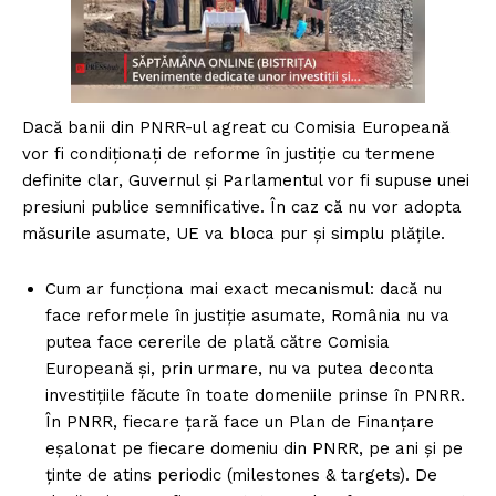
Dacă banii din PNRR-ul agreat cu Comisia Europeană
vor fi condiționați de reforme în justiție cu termene
definite clar, Guvernul și Parlamentul vor fi supuse unei
presiuni publice semnificative. În caz că nu vor adopta
măsurile asumate, UE va bloca pur și simplu plățile.
Cum ar funcționa mai exact mecanismul: dacă nu
face reformele în justiție asumate, România nu va
putea face cererile de plată către Comisia
Europeană și, prin urmare, nu va putea deconta
investițiile făcute în toate domeniile prinse în PNRR.
În PNRR, fiecare ţară face un Plan de Finanţare
eşalonat pe fiecare domeniu din PNRR, pe ani şi pe
ţinte de atins periodic (milestones & targets). De