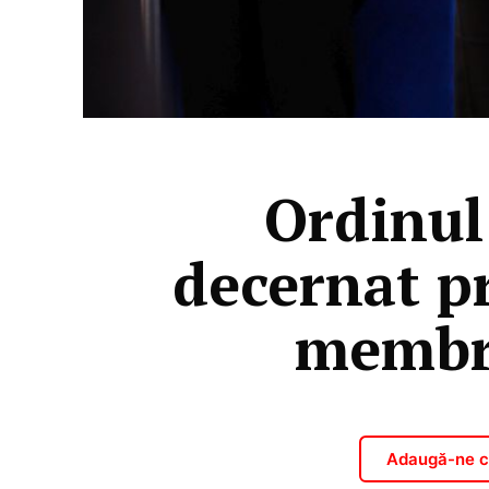
Ordinul
decernat p
membră
Adaugă-ne ca