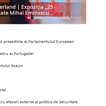
Proiecte editoriale
Rețea
Contact
iect
 HOUSE
NIA
fost președinte al Parlamentului European
stru al Portugaliei
ântului Scaun
riei
ru afaceri externe și politica de securitate