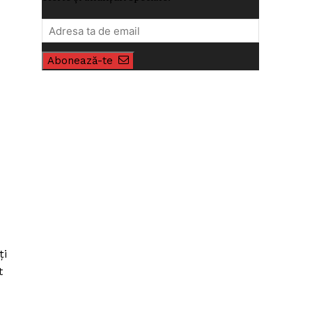
Abonează-te
ți
t