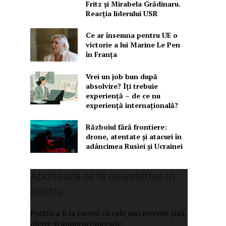
Fritz și Mirabela Grădinaru.
Reacția liderului USR
Ce ar însemna pentru UE o
victorie a lui Marine Le Pen
în Franța
Vrei un job bun după
absolvire? Îți trebuie
experiență – de ce nu
experiență internațională?
Războiul fără frontiere:
drone, atentate și atacuri în
adâncimea Rusiei și Ucrainei
Abonează-te la newsletter-ul
nostru
Pentru a fi la curent cu cele mai recente știri,
oferte și anunțuri speciale.