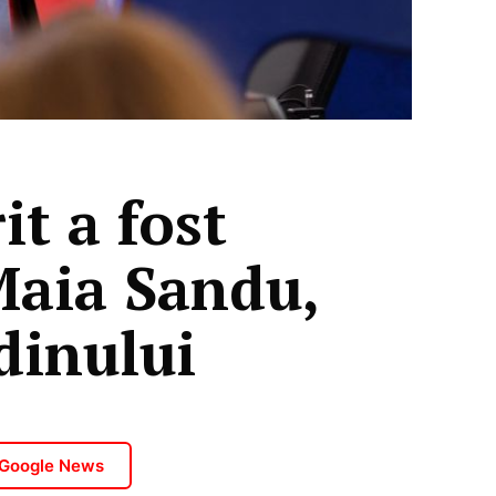
t a fost
Maia Sandu,
dinului
 Google News