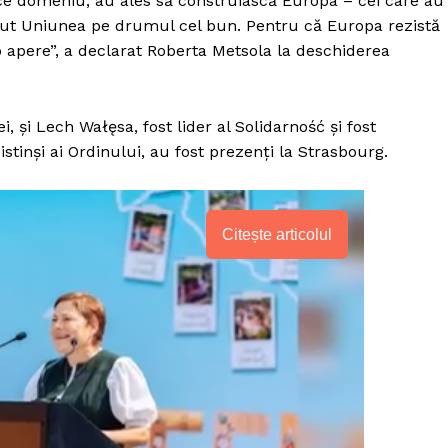
ice domeniu, au ales să construiască Europa – cei care au
inut Uniunea pe drumul cel bun. Pentru că Europa rezistă
 apere”, a declarat Roberta Metsola la deschiderea
, și Lech Wałęsa, fost lider al Solidarność și fost
stinși ai Ordinului, au fost prezenți la Strasbourg.
Citește articolul
PRESShub
Despre noi / Echipa