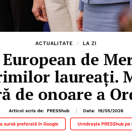
ACTUALITATE
LA ZI
 European de Meri
rimilor laureați. 
 de onoare a Or
Articol scris de:
PRESShub
Data:
19/05/2026
 sursă preferată în Google
Urmărește PRESShub pe