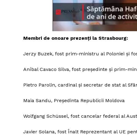
Un pro
FREEDOM
Membri de onoare prezenți la Strasbourg:
ROMÂ
Jerzy Buzek, fost prim-ministru al Poloniei și 
Aníbal Cavaco Silva, fost președinte și prim-mini
Pietro Parolin, cardinal și secretar de stat al Sf
Maia Sandu, Președinta Republicii Moldova
Wolfgang Schüssel, fost cancelar federal al Aust
Javier Solana, fost Înalt Reprezentant al UE pent