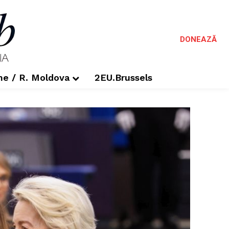
DONEAZĂ
me / R. Moldova
2EU.Brussels