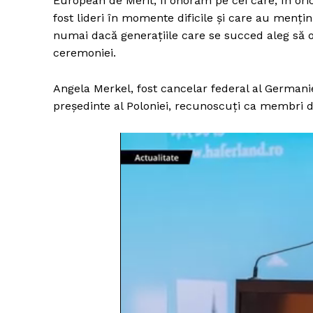
European de Merit, îi onorăm pe cei care, în or
fost lideri în momente dificile și care au menț
numai dacă generațiile care se succed aleg să o
ceremoniei.
Angela Merkel, fost cancelar federal al Germaniei
președinte al Poloniei, recunoscuți ca membri di