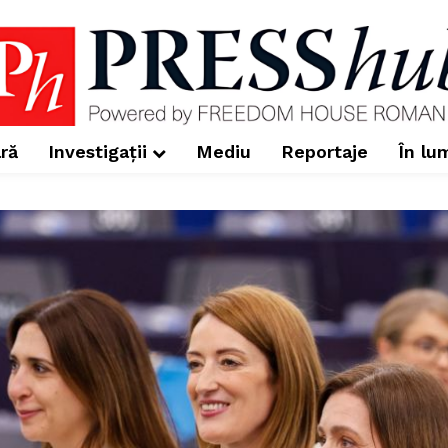
ră
Investigații
Mediu
Reportaje
În lu