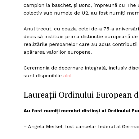
campion la baschet, și Bono, împreună cu The 
colectiv sub numele de U2, au fost numiți memb
Anul trecut, cu ocazia celei de-a 75-a aniversă
decis să instituie prima distincție europeană de
realizările persoanelor care au adus contribuții
apărarea valorilor europene.
Ceremonia de decernare integrală, inclusiv disc
sunt disponibile
aici
.
Laureații Ordinului European d
Au fost numiți membri distinși ai Ordinului E
– Angela Merkel, fost cancelar federal al German