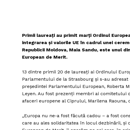
Primii laureați au primit marți Ordinul Europe
integrarea și valorile UE în cadrul unei cer
Republicii Moldova, Maia Sandu, este unul din
European de Merit.
13 dintre primii 20 de laureați ai Ordinului Eur
Parlamentului de la Strasbourg și s-au adresat e
președintei Parlamentului European, Roberta Me
Leyen. Au fost prezenți membri ai comitetului d
afaceri europene al Ciprului, Marilena Raouna, d
„Europa nu ne-a fost făcută cadou – a fost const
care au ales solidaritatea în locul dezbinării, și