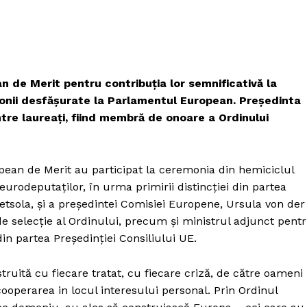
an de Merit pentru contribuția lor semnificativă la
emonii desfășurate la Parlamentul European. Președinta
tre laureați, fiind membră de onoare a Ordinului
opean de Merit au participat la ceremonia din hemiciclul
urodeputaților, în urma primirii distincției din partea
tsola, și a președintei Comisiei Europene, Ursula von der
e selecție al Ordinului, precum și ministrul adjunct pent
in partea Președinției Consiliului UE.
ruită cu fiecare tratat, cu fiecare criză, de către oameni
 cooperarea in locul interesului personal. Prin Ordinul