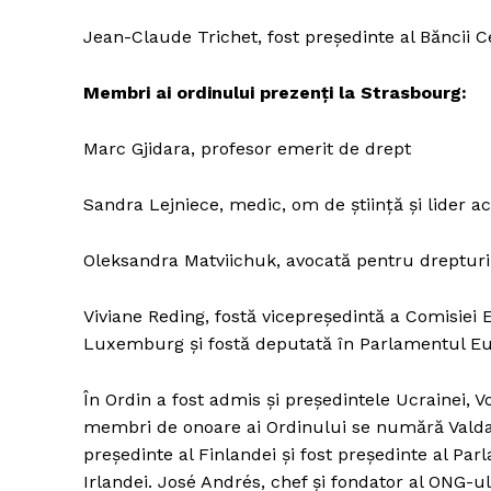
Jean-Claude Trichet, fost președinte al Băncii 
Membri ai ordinului prezenți la Strasbourg:
Marc Gjidara, profesor emerit de drept
Sandra Lejniece, medic, om de știință și lider 
Oleksandra Matviichuk, avocată pentru dreptur
Viviane Reding, fostă vicepreședintă a Comisie
Luxemburg și fostă deputată în Parlamentul E
În Ordin a fost admis și președintele Ucrainei, V
membri de onoare ai Ordinului se numără Valdas 
președinte al Finlandei și fost președinte al Par
Irlandei. José Andrés, chef și fondator al ONG-