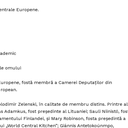
Centrale Europene.
academic
ile omului
i Europene, fostă membră a Camerei Deputaților din
uropean.
olodimir Zelenski, în calitate de membru distins. Printre al
Adamkus, fost președinte al Lituaniei; Sauli Niinistö, fos
lamentului Finlandei, și Mary Robinson, fosta președintă a
ului „World Central Kitchen”; Giánnis Antetokoúnmpo,