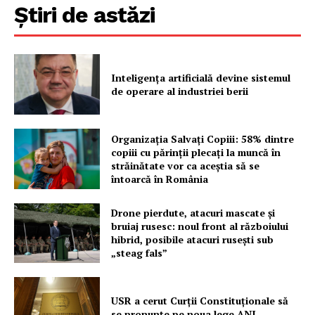
Știri de astăzi
Inteligența artificială devine sistemul
de operare al industriei berii
Organizația Salvați Copiii: 58% dintre
copiii cu părinții plecați la muncă în
străinătate vor ca aceștia să se
întoarcă în România
Drone pierdute, atacuri mascate și
bruiaj rusesc: noul front al războiului
hibrid, posibile atacuri rusești sub
„steag fals”
USR a cerut Curții Constituționale să
se pronunțe pe noua lege ANI