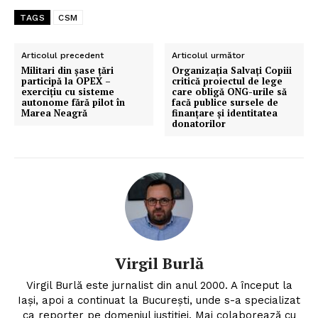
TAGS
CSM
Articolul precedent
Articolul următor
Militari din șase țări
Organizația Salvați Copiii
participă la OPEX –
critică proiectul de lege
exerciţiu cu sisteme
care obligă ONG-urile să
autonome fără pilot în
facă publice sursele de
Marea Neagră
finanțare și identitatea
donatorilor
Virgil Burlă
Virgil Burlă este jurnalist din anul 2000. A început la
Iași, apoi a continuat la București, unde s-a specializat
ca reporter pe domeniul justiției. Mai colaborează cu