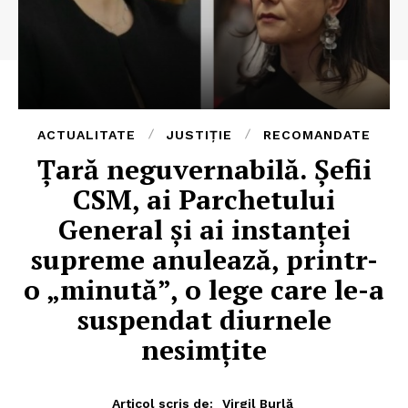
ACTUALITATE
JUSTIȚIE
RECOMANDATE
Țară neguvernabilă. Șefii
CSM, ai Parchetului
General și ai instanței
supreme anulează, printr-
o „minută”, o lege care le-a
suspendat diurnele
nesimțite
Articol scris de:
Virgil Burlă