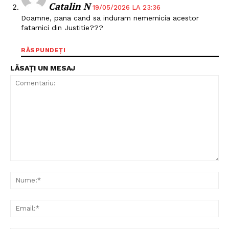
Catalin N
19/05/2026 LA 23:36
Doamne, pana cand sa induram nemernicia acestor
fatarnici din Justitie???
RĂSPUNDEȚI
LĂSAȚI UN MESAJ
Comentariu:
Nu
Ema