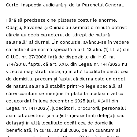
Curte, Inspecția Judiciară și de la Parchetul General.
Fără să precizeze cine plătește costurile enorme,
Odagiu, Savonea și Chiriac au semnat o minută potrivit
căreia au decis caracterul de „drept de natură
salarială” al diurnei. „În concluzie, avându-se în vedere
caracterul de normă specială a art. 13 alin. (1) lit. a) din
O.U.G. nr. 27/2006 faţă de dispoziţiile din H.G. nr.
714/2018, faptul că art. XXIX din Legea nr. 141/2025 nu
vizează magistrații detaşaţi în altă localitate decât cea
de domiciliu, precum şi faptul că diurna este un drept
de natură salarială stabilit printr-o lege specială, al
cărei cuantum se menţine în plată la acelaşi nivel cu
cel acordat în luna decembrie 2025 (art. XLVIII din
Legea nr. 141/2025), judecătorii, procurorii, personalul
asimilat acestora şi magistraţii-asistenţi delegaţi sau
detaşaţi în altă localitate decât cea de domiciliu
beneficiază, în cursul anului 2026, de un cuantum al