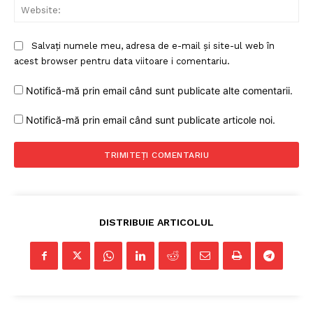
Web
Salvați numele meu, adresa de e-mail și site-ul web în
acest browser pentru data viitoare i comentariu.
Notifică-mă prin email când sunt publicate alte comentarii.
Un proiect
Notifică-mă prin email când sunt publicate articole noi.
FREEDOM HOUSE ROMÂNIA
PRESShub
DISTRIBUIE ARTICOLUL
Despre noi / Echipa
Proiecte editoriale
Rețea
Contact