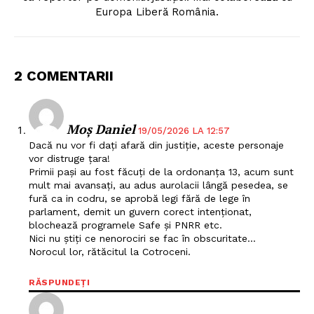
Europa Liberă România.
2 COMENTARII
Moș Daniel
19/05/2026 LA 12:57
Dacă nu vor fi dați afară din justiție, aceste personaje
vor distruge țara!
Primii pași au fost făcuți de la ordonanța 13, acum sunt
mult mai avansați, au adus aurolacii lângă pesedea, se
fură ca in codru, se aprobă legi fără de lege în
parlament, demit un guvern corect intenționat,
blochează programele Safe și PNRR etc.
Nici nu știți ce nenorociri se fac în obscuritate…
Norocul lor, rătăcitul la Cotroceni.
RĂSPUNDEȚI