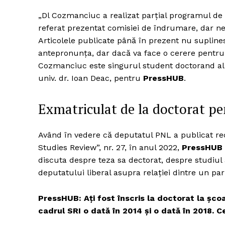
„Dl Cozmanciuc a realizat parțial programul de 
referat prezentat comisiei de îndrumare, dar n
Articolele publicate până în prezent nu suplines
Un pro
antepronunța, dar dacă va face o cerere pentru p
FREEDOM
Cozmanciuc este singurul student doctorand al 
ROMÂ
univ. dr. Ioan Deac, pentru
PressHUB
.
Exmatriculat de la doctorat pe
Având în vedere că deputatul PNL a publicat rece
Studies Review”, nr. 27, în anul 2022,
PressHUB
discuta despre teza sa dectorat, despre studiul
deputatului liberal asupra relației dintre un pa
PressHUB: Ați fost înscris la doctorat la șco
cadrul SRI o dată în 2014 și o dată în 2018. 