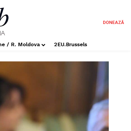
DONEAZĂ
me / R. Moldova
2EU.Brussels