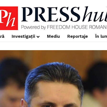
ră
Investigații
Mediu
Reportaje
În lu