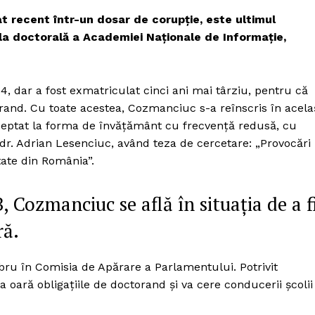
t recent într-un dosar de corupție, este ultimul
a doctorală a Academiei Naționale de Informație,
14, dar a fost exmatriculat cinci ani mai târziu, pentru că
torand. Cu toate acestea, Cozmanciuc s-a reînscris în acela
acceptat la forma de învățământ cu frecvență redusă, cu
 dr. Adrian Lesenciuc, având teza de cercetare: „Provocări
tate din România”.
 Cozmanciuc se află în situația de a f
ră.
u în Comisia de Apărare a Parlamentului. Potrivit
oua oară obligațiile de doctorand și va cere conducerii școlii