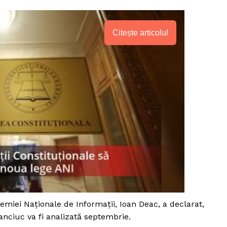
Citește articolul
PRESShub
demiei Naționale de Informații, Ioan Deac, a declarat,
Despre noi / Echipa
nciuc va fi analizată septembrie.