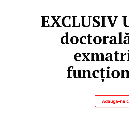
EXCLUSIV U
doctorală
exmatri
funcțion
Adaugă-ne ca