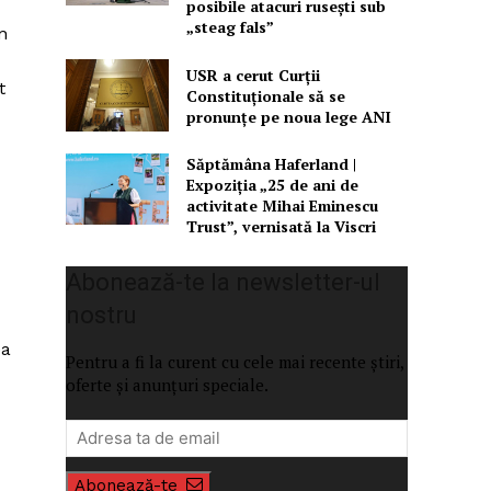
posibile atacuri rusești sub
„steag fals”
n
USR a cerut Curții
t
Constituționale să se
pronunțe pe noua lege ANI
Săptămâna Haferland |
Expoziţia „25 de ani de
activitate Mihai Eminescu
Trust”, vernisată la Viscri
Abonează-te la newsletter-ul
nostru
ea
Pentru a fi la curent cu cele mai recente știri,
oferte și anunțuri speciale.
Abonează-te