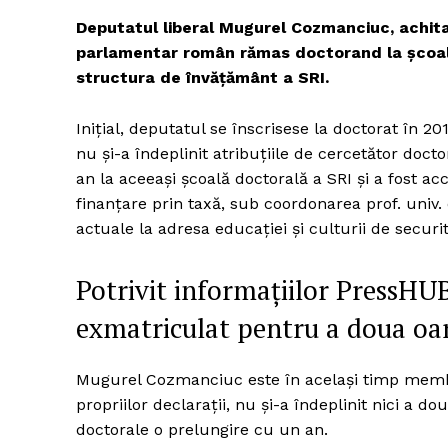
Deputatul liberal Mugurel Cozmanciuc, achita
parlamentar român rămas doctorand la școal
structura de învățământ a SRI.
Inițial, deputatul se înscrisese la doctorat în 20
nu și-a îndeplinit atribuțiile de cercetător doc
an la aceeași școală doctorală a SRI și a fost 
finanțare prin taxă, sub coordonarea prof. univ.
actuale la adresa educației și culturii de securi
Potrivit informațiilor PressHUB,
exmatriculat pentru a doua oa
Mugurel Cozmanciuc este în același timp membr
propriilor declarații, nu și-a îndeplinit nici a d
doctorale o prelungire cu un an.