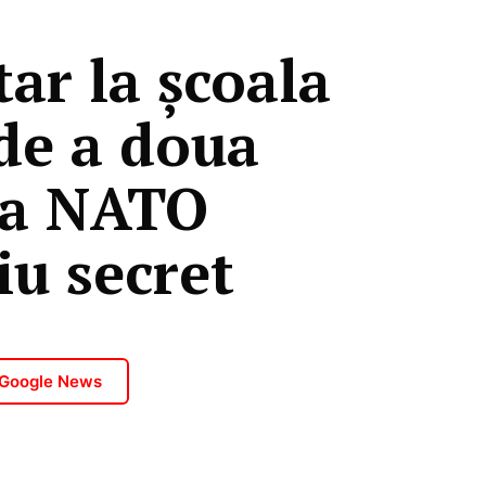
r la școala
 de a doua
 ca NATO
iu secret
 Google News