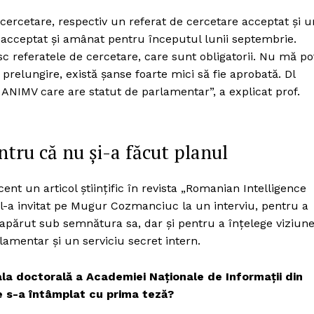
Proiecte editoriale
cercetare, respectiv un referat de cercetare acceptat și u
Rețea
eacceptat și amânat pentru începutul lunii septembrie.
Contact
c referatele de cercetare, care sunt obligatorii. Nu mă po
iect
relungire, există șanse foarte mici să fie aprobată. Dl
 HOUSE
ANIMV care are statut de parlamentar”, a explicat prof.
NIA
ntru că nu și-a făcut planul
nt un articol științific în revista „Romanian Intelligence
l-a invitat pe Mugur Cozmanciuc la un interviu, pentru a
 apărut sub semnătura sa, dar și pentru a înțelege viziun
rlamentar și un serviciu secret intern.
ala doctorală a Academiei Naționale de Informații din
Ce s-a întâmplat cu prima teză?