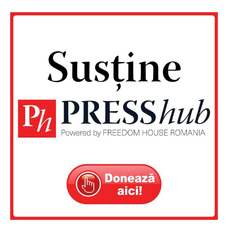
PRESShub
Despre noi / Echipa
Proiecte editoriale
Rețea
Contact