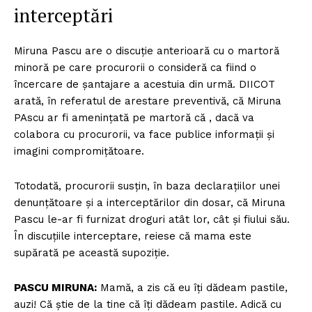
interceptări
Miruna Pascu are o discuție anterioară cu o martoră
minoră pe care procurorii o consideră ca fiind o
încercare de șantajare a acestuia din urmă. DIICOT
arată, în referatul de arestare preventivă, că Miruna
PAscu ar fi amenințată pe martoră că , dacă va
colabora cu procurorii, va face publice informații și
imagini compromițătoare.
Totodată, procurorii susțin, în baza declarațiilor unei
denunțătoare și a interceptărilor din dosar, că Miruna
Pascu le-ar fi furnizat droguri atât lor, cât și fiului său.
În discuțiile interceptare, reiese că mama este
supărată pe această supoziție.
PASCU MIRUNA:
Mamă, a zis că eu îți dădeam pastile,
auzi! Că știe de la tine că îți dădeam pastile. Adică cu