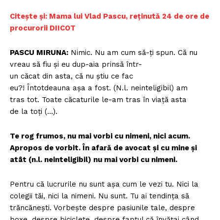
Citește și: Mama lui Vlad Pascu, reținută 24 de ore de
procurorii DIICOT
PASCU MIRUNA:
Nimic. Nu am cum să-ți spun. Că nu
vreau să fiu și eu dup-aia prinsă într-
un căcat din asta, că nu știu ce fac
eu?! Întotdeauna așa a fost. (N.l. neinteligibil) am
tras tot. Toate căcaturile le-am tras în viață asta
de la toți (…).
Te rog frumos, nu mai vorbi cu nimeni, nici acum.
Apropos de vorbit. În afară de avocat și cu mine și
atât (n.l. neinteligibil) nu mai vorbi cu nimeni.
Pentru că lucrurile nu sunt așa cum le vezi tu. Nici la
colegii tăi, nici la nimeni. Nu sunt. Tu ai tendința să
trăncănești. Vorbește despre pasiunile tale, despre
boxe, despre biciclete, despre faptul că învățai când