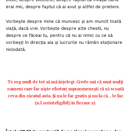
erai mic, despre faptul că ai avut și altfel de prieteni.
Vorbește despre mine că muncesc și am muncit toată
viață, dacă vrei. Vorbește despre alte chestii, nu
despre ce făceai tu, pentru că nu ai nimic cu ce să
vorbeșți în direcția aia și lucrurile nu rămân staționare
niciodată.
Te rog mult de tot să mă înțelegi. Crede-mă că sunt mulți
oameni care fac niște eforturi supraomenești că să scoată
ceva din căcatul asta. Și nu le fac gratis și nu la că… le fac
(n.l. neinteligibil) în fiecare zi.