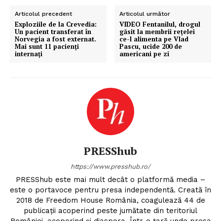
Articolul precedent
Articolul următor
Exploziile de la Crevedia:
VIDEO Fentanilul, drogul
Un pacient transferat în
găsit la membrii rețelei
Norvegia a fost externat.
ce-l alimenta pe Vlad
Mai sunt 11 pacienți
Pascu, ucide 200 de
internați
americani pe zi
Un proiect
FREEDOM HOUSE ROMÂNIA
PRESShub
PRESShub
https://www.presshub.ro/
PRESShub este mai mult decât o platformă media –
este o portavoce pentru presa independentă. Creată în
Despre noi / Echipa
2018 de Freedom House România, coagulează 44 de
Proiecte editoriale
publicații acoperind peste jumătate din teritoriul