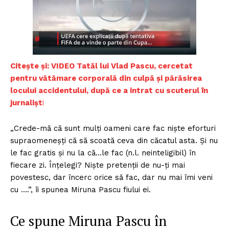
Citește și: VIDEO Tatăl lui Vlad Pascu, cercetat
pentru vătămare corporală din culpă și părăsirea
locului accidentului, după ce a intrat cu scuterul în
jurnalișt
i
„Crede-mă că sunt mulți oameni care fac niște eforturi
supraomeneșți că să scoată ceva din căcatul asta. Și nu
le fac gratis și nu la că…le fac (n.l. neinteligibil) în
fiecare zi. Înțelegi? Niște pretenții de nu-ți mai
povestesc, dar încerc orice să fac, dar nu mai îmi veni
cu ….”, îi spunea Miruna Pascu fiului ei.
Ce spune Miruna Pascu în