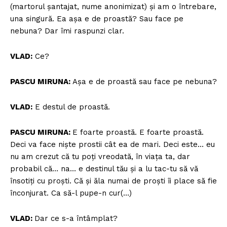
(martorul șantajat, nume anonimizat) și am o întrebare,
una singură. Ea așa e de proastă? Sau face pe
nebuna? Dar îmi raspunzi clar.
VLAD:
Ce?
PASCU MIRUNA:
Așa e de proastă sau face pe nebuna?
VLAD:
E destul de proastă.
PASCU MIRUNA:
E foarte proastă. E foarte proastă.
Deci va face niște prostii cât ea de mari. Deci este… eu
nu am crezut că tu poți vreodată, în viața ta, dar
probabil că… na… e destinul tău și a lu tac-tu să vă
însotiți cu proști. Că și ăla numai de proști îi place să fie
înconjurat. Ca să-l pupe-n cur(…)
VLAD:
Dar ce s-a întâmplat?