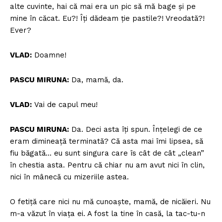
alte cuvinte, hai că mai era un pic să mă bage și pe
mine în căcat. Eu?! Îți dădeam ție pastile?! Vreodată?!
Ever?
VLAD:
Doamne!
PASCU MIRUNA:
Da, mamă, da.
VLAD:
Vai de capul meu!
PASCU MIRUNA:
Da. Deci asta îți spun. Înțelegi de ce
eram dimineață terminată? Că asta mai îmi lipsea, să
fiu băgată… eu sunt singura care îs cât de cât „clean”
în chestia asta. Pentru că chiar nu am avut nici în clin,
nici în mânecă cu mizeriile astea.
O fetiță care nici nu mă cunoaște, mamă, de nicăieri. Nu
m-a văzut în viața ei. A fost la tine în casă, la tac-tu-n