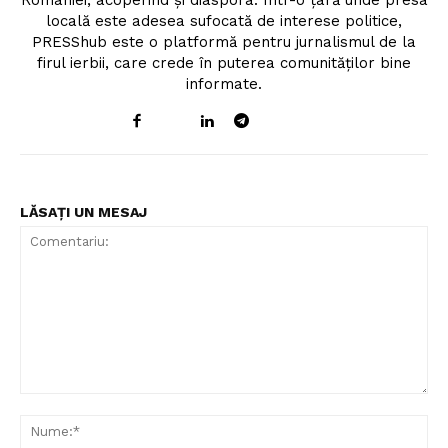
României, acoperind și diaspora. Într-o țară unde presa
Rețea
locală este adesea sufocată de interese politice,
Contact
PRESShub este o platformă pentru jurnalismul de la
firul ierbii, care crede în puterea comunităților bine
informate.
LĂSAȚI UN MESAJ
Comentariu:
Nu