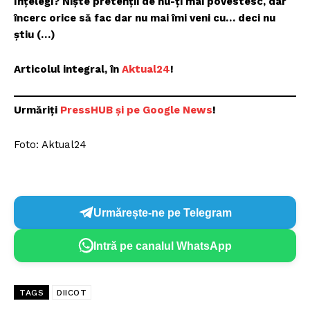
Înțelegi? Niște pretenții de nu-ți mai povestesc, dar
încerc orice să fac dar nu mai îmi veni cu… deci nu
știu (…)
Articolul integral, în
Aktual24
!
Urmăriți
PressHUB și pe Google News
!
Foto: Aktual24
Urmărește-ne pe Telegram
Intră pe canalul WhatsApp
TAGS
DIICOT