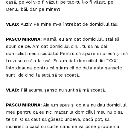
casă, pe voi v-o fi văzut, pe tac-tu l-o fi văzut, pe
Denu…băi, dar pe mine?!
VLAD:
Auzi? Pe mine m-a întrebat de domiciliul tău.
PASCU MIRUNA:
Mamă, eu am dat domiciliul, stai să
spun de ce. Am dat domiciliul din… tu să nu dai
domiciliul meu niciodată! Pentru că apare în presă și mă
trezesc cu ăia la ușă. Eu am dat domiciliul din ”XXX”
întotdeauna pentru că știam că de data asta șansele
sunt de cinci la sută să te scoată.
VLAD:
Păi acuma șanse nu sunt să mă scoată.
PASCU MIRUNA:
Aia am spus și de aia nu dau domiciliul
meu pentru că eu nici măcar la domiciliul meu nu o să
te țin. O să caut să găsesc undeva, dacă pot, să
închiriez o casă cu curte când se va pune problema.