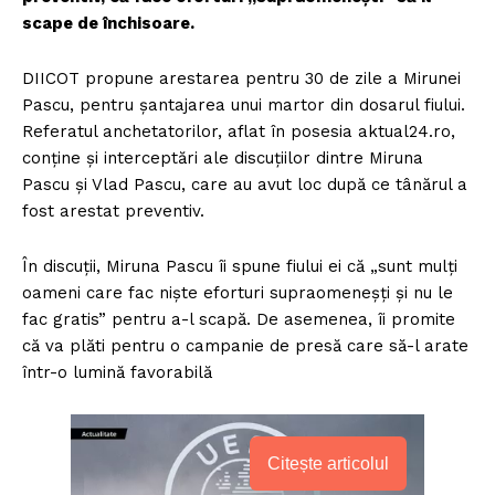
scape de închisoare.
DIICOT propune arestarea pentru 30 de zile a Mirunei
Pascu, pentru șantajarea unui martor din dosarul fiului.
Referatul anchetatorilor, aflat în posesia aktual24.ro,
conține și interceptări ale discuțiilor dintre Miruna
Pascu și Vlad Pascu, care au avut loc după ce tânărul a
fost arestat preventiv.
În discuții, Miruna Pascu îi spune fiului ei că „sunt mulți
oameni care fac niște eforturi supraomeneșți și nu le
fac gratis” pentru a-l scapă. De asemenea, îi promite
că va plăti pentru o campanie de presă care să-l arate
într-o lumină favorabilă
Citește articolul