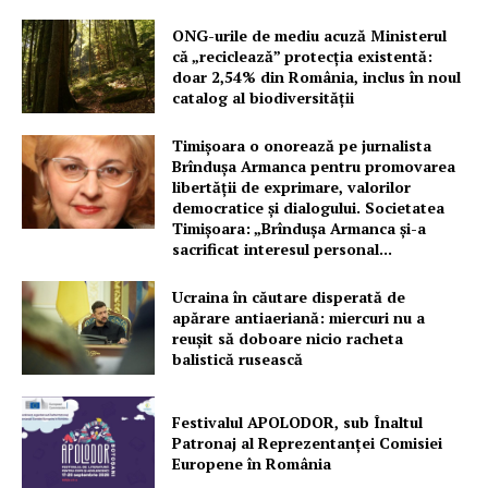
ONG-urile de mediu acuză Ministerul
că „reciclează” protecția existentă:
doar 2,54% din România, inclus în noul
catalog al biodiversității
Timișoara o onorează pe jurnalista
Brîndușa Armanca pentru promovarea
libertății de exprimare, valorilor
democratice și dialogului. Societatea
Timișoara: „Brîndușa Armanca și-a
sacrificat interesul personal...
Ucraina în căutare disperată de
apărare antiaeriană: miercuri nu a
reușit să doboare nicio racheta
balistică rusească
Festivalul APOLODOR, sub Înaltul
Patronaj al Reprezentanței Comisiei
Europene în România