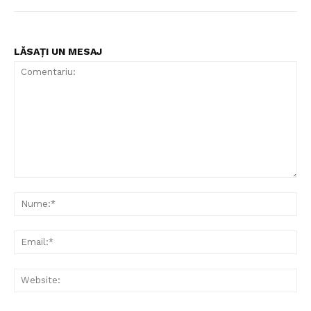
LĂSAȚI UN MESAJ
Comentariu:
Nu
Ema
Web
Un proiect
FREEDOM HOUSE ROMÂNIA