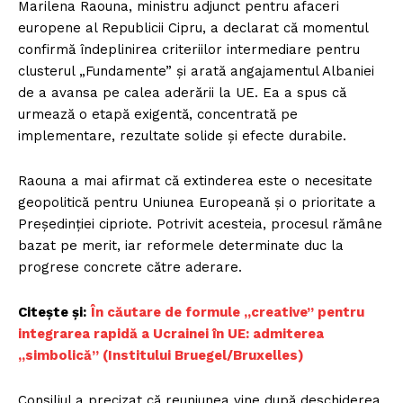
Marilena Raouna, ministru adjunct pentru afaceri
europene al Republicii Cipru, a declarat că momentul
confirmă îndeplinirea criteriilor intermediare pentru
clusterul „Fundamente” și arată angajamentul Albaniei
de a avansa pe calea aderării la UE. Ea a spus că
urmează o etapă exigentă, concentrată pe
implementare, rezultate solide și efecte durabile.
Raouna a mai afirmat că extinderea este o necesitate
geopolitică pentru Uniunea Europeană și o prioritate a
Președinției cipriote. Potrivit acesteia, procesul rămâne
bazat pe merit, iar reformele determinate duc la
progrese concrete către aderare.
Citește și:
În căutare de formule „creative” pentru
integrarea rapidă a Ucrainei în UE: admiterea
„simbolică” (Institului Bruegel/Bruxelles)
Consiliul a precizat că reuniunea vine după deschiderea