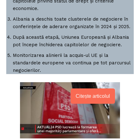
capitolele privind statul de drept și criteriile
economice.
Albania a deschis toate clusterele de negociere în
conferințele de aderare organizate în 2024 și 2025.
După această etapă, Uniunea Europeană și Albania
pot începe închiderea capitolelor de negociere.
Monitorizarea alinierii la acquis-ul UE și la
standardele europene va continua pe tot parcursul
negocierilor.
Citește articolul