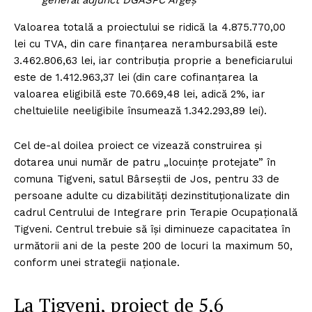
general adjunct DGASPC Argeș
Valoarea totală a proiectului se ridică la 4.875.770,00
lei cu TVA, din care finanțarea nerambursabilă este
3.462.806,63 lei, iar contribuția proprie a beneficiarului
este de 1.412.963,37 lei (din care cofinanțarea la
valoarea eligibilă este 70.669,48 lei, adică 2%, iar
cheltuielile neeligibile însumează 1.342.293,89 lei).
Cel de-al doilea proiect ce vizează construirea și
dotarea unui număr de patru „locuințe protejate” în
comuna Tigveni, satul Bârseștii de Jos, pentru 33 de
persoane adulte cu dizabilități dezinstituționalizate din
cadrul Centrului de Integrare prin Terapie Ocupațională
Tigveni. Centrul trebuie să își diminueze capacitatea în
următorii ani de la peste 200 de locuri la maximum 50,
conform unei strategii naționale.
La Tigveni, proiect de 5,6