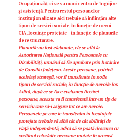
Ocupațională, ci se va numi centru de îngrijire
și asistență. Pentru restul persoanelor
instituționalizate aici trebuie să înființăm alte
tipuri de servicii sociale, în funcție de nevoi –
CIA, locuințe protejate – în funcție de planurile
de restructurare.
Planurile au fost elaborate, ele se află la
Autoritatea Națională pentru Persoanele cu
Dizabilități, urmând să fie aprobate prin hotărâre
de Consiliu Județean. Aceste persoane, potrivit
aceleiași strategii, vor fi transferate în noile
tipuri de servicii sociale, în funcție de nevoile lor.
Adică, după ce se face evaluarea fiecărei
persoane, aceasta va fi transferată într-un tip de
serviciu care să-i asigure tot ce are nevoie.
Persoanele pe care le transferăm în locuințele
protejate trebuie să aibă cât de cât abilități de
viață independentă, adică să se poată descurca cu
sprijinul celorlalte persoane mutate în aceeași