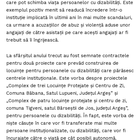
care pot schimba viața persoanelor cu dizabilități. Este
exemplul pozitiv menit să readucă încredere într-o
instituție implicată în ultimii ani în mai multe scandaluri,
ca urmare a acuzațiilor de abuz și violență aduse unor
angajați de către asistații pe care acești angajați ar fi
trebuit să îi îngrijească.
La sfârșitul anului trecut au fost semnate contractele
pentru două proiecte care prevăd construirea de
locuințe pentru persoanele cu dizabilități care părăsesc
centrele instituționale. Este vorba despre proiectele
„Complex de trei Locuințe Protejate și Centru de Zi,
Comuna Băbana, Satul Lupueni, Județul Argeș” și
„Complex de patru locuințe protejate și centru de zi,
comuna Tigveni, satul Bârseștii de Jos, județul Argeș”,
pentru persoanele cu dizabilități. În fapt, este vorba de
niște căsuțe în care vor fi transferate mai multe
persoane instituționalizate, cu dizabilități, care vor fi
încurajate către o viață pe cât posibil autonomă.