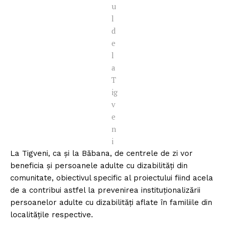
u
l
d
e
l
a
T
ig
v
e
n
i
La Tigveni, ca și la Băbana, de centrele de zi vor
beneficia și persoanele adulte cu dizabilități din
comunitate, obiectivul specific al proiectului fiind acela
de a contribui astfel la prevenirea instituționalizării
persoanelor adulte cu dizabilități aflate în familiile din
localitățile respective.
Un proiect