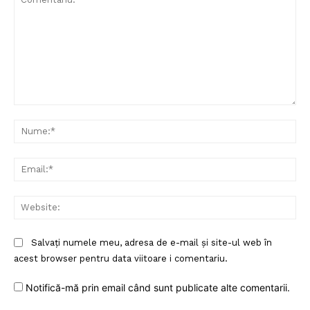
Comentariu:
Nu
Ema
Web
Salvați numele meu, adresa de e-mail și site-ul web în
acest browser pentru data viitoare i comentariu.
Notifică-mă prin email când sunt publicate alte comentarii.