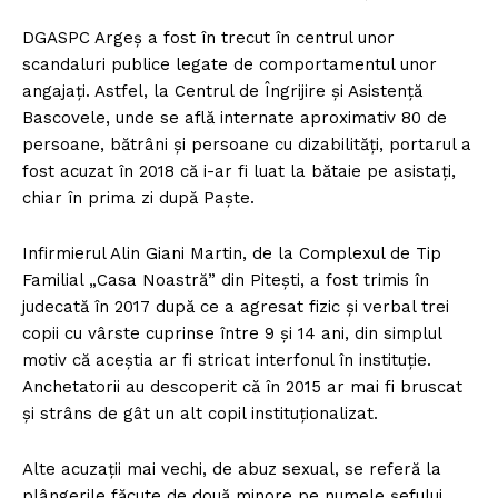
DGASPC Argeș a fost în trecut în centrul unor
scandaluri publice legate de comportamentul unor
angajați. Astfel, la Centrul de Îngrijire și Asistență
Bascovele, unde se află internate aproximativ 80 de
persoane, bătrâni și persoane cu dizabilități, portarul a
fost acuzat în 2018 că i-ar fi luat la bătaie pe asistați,
chiar în prima zi după Paște.
Infirmierul Alin Giani Martin, de la Complexul de Tip
Familial „Casa Noastră” din Pitești, a fost trimis în
judecată în 2017 după ce a agresat fizic și verbal trei
copii cu vârste cuprinse între 9 și 14 ani, din simplul
motiv că aceștia ar fi stricat interfonul în instituție.
Anchetatorii au descoperit că în 2015 ar mai fi bruscat
și strâns de gât un alt copil instituționalizat.
Alte acuzații mai vechi, de abuz sexual, se referă la
plângerile făcute de două minore pe numele șefului