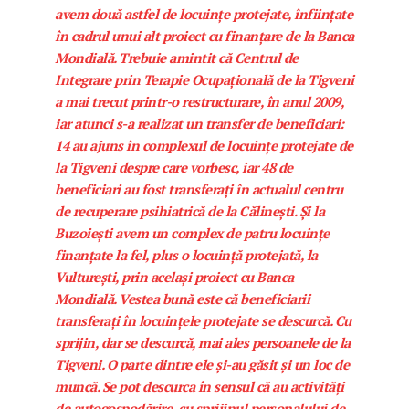
avem două astfel de locuințe protejate, înființate
în cadrul unui alt proiect cu finanțare de la Banca
Mondială. Trebuie amintit că Centrul de
Integrare prin Terapie Ocupațională de la Tigveni
a mai trecut printr-o restructurare, în anul 2009,
iar atunci s-a realizat un transfer de beneficiari:
14 au ajuns în complexul de locuințe protejate de
la Tigveni despre care vorbesc, iar 48 de
beneficiari au fost transferați în actualul centru
de recuperare psihiatrică de la Călinești. Și la
Buzoiești avem un complex de patru locuințe
finanțate la fel, plus o locuință protejată, la
Vulturești, prin același proiect cu Banca
Mondială. Vestea bună este că beneficiarii
transferați în locuințele protejate se descurcă. Cu
sprijin, dar se descurcă, mai ales persoanele de la
Tigveni. O parte dintre ele și-au găsit și un loc de
muncă. Se pot descurca în sensul că au activități
de autogospodărire, cu sprijinul personalului de