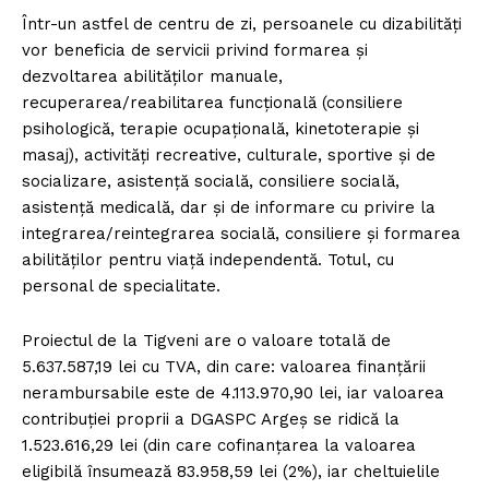
FREEDOM HOUSE ROMÂNIA
Într-un astfel de centru de zi, persoanele cu dizabilități
vor beneficia de servicii privind formarea și
dezvoltarea abilităților manuale,
recuperarea/reabilitarea funcțională (consiliere
psihologică, terapie ocupațională, kinetoterapie și
PRESShub
masaj), activități recreative, culturale, sportive și de
socializare, asistență socială, consiliere socială,
Despre noi / Echipa
asistență medicală, dar și de informare cu privire la
Proiecte editoriale
integrarea/reintegrarea socială, consiliere și formarea
Rețea
abilităților pentru viață independentă. Totul, cu
personal de specialitate.
Contact
Proiectul de la Tigveni are o valoare totală de
5.637.587,19 lei cu TVA, din care: valoarea finanțării
nerambursabile este de 4.113.970,90 lei, iar valoarea
contribuției proprii a DGASPC Argeș se ridică la
1.523.616,29 lei (din care cofinanțarea la valoarea
eligibilă însumează 83.958,59 lei (2%), iar cheltuielile