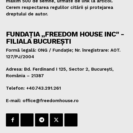
maxim 500 de semne, urmate de link la articol.
Cerem respectarea regulilor citării și protejarea
dreptului de autor.
FUNDAȚIA „FREEDOM HOUSE INC" -
FILIALA BUCUREȘTI
Formă legală: ONG / Fundație; Nr. înregistrare: AOT.
127/PJ/2004
Adresa: Bd. Ferdinand I 125, Sector 2, București,
România – 21387
Telefon: +40.743.291.261
E-mail: office@freedomhouse.ro