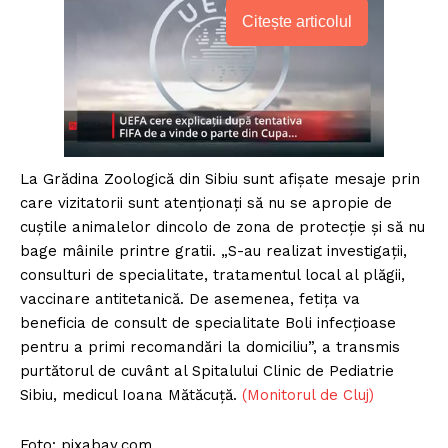
Citește articolul
La Grădina Zoologică din Sibiu sunt afişate mesaje prin
care vizitatorii sunt atenţionaţi să nu se apropie de
cuştile animalelor dincolo de zona de protecţie şi să nu
bage mâinile printre gratii. „S-au realizat investigaţii,
consulturi de specialitate, tratamentul local al plăgii,
vaccinare antitetanică. De asemenea, fetiţa va
beneficia de consult de specialitate Boli infecţioase
pentru a primi recomandări la domiciliu”, a transmis
purtătorul de cuvânt al Spitalului Clinic de Pediatrie
Sibiu, medicul Ioana Mătăcuţă.
(Monitorul de Cluj)
Foto: pixabay.com