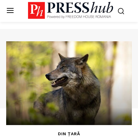
DIN ȚARĂ