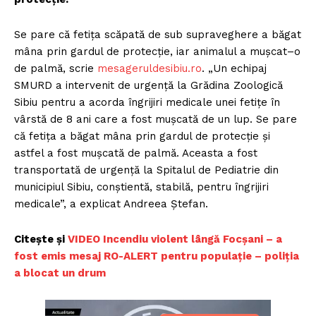
Se pare că fetița scăpată de sub supraveghere a băgat
mâna prin gardul de protecție, iar animalul a mușcat–o
de palmă, scrie
mesageruldesibiu.ro
. „Un echipaj
SMURD a intervenit de urgenţă la Grădina Zoologică
Sibiu pentru a acorda îngrijiri medicale unei fetiţe în
vârstă de 8 ani care a fost muşcată de un lup. Se pare
că fetiţa a băgat mâna prin gardul de protecţie şi
astfel a fost muşcată de palmă. Aceasta a fost
transportată de urgenţă la Spitalul de Pediatrie din
municipiul Sibiu, conştientă, stabilă, pentru îngrijiri
medicale”, a explicat Andreea Ştefan.
Citește și
VIDEO Incendiu violent lângă Focșani – a
fost emis mesaj RO-ALERT pentru populație – poliția
a blocat un drum