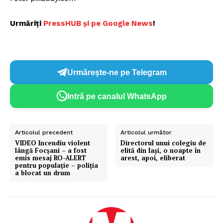
Urmăriți
P
ressHUB și pe Google News
!
Urmărește-ne pe Telegram
Intră pe canalul WhatsApp
Articolul precedent
Articolul următor
VIDEO Incendiu violent
Directorul unui colegiu de
lângă Focșani – a fost
elită din Iaşi, o noapte în
emis mesaj RO-ALERT
arest, apoi, eliberat
pentru populație – poliția
a blocat un drum