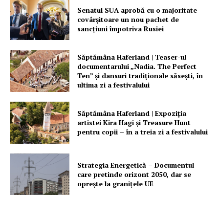
Senatul SUA aprobă cu o majoritate
covârșitoare un nou pachet de
Despre noi / Echipa
sancțiuni împotriva Rusiei
Proiecte editoriale
Rețea
Săptămâna Haferland | Teaser-ul
Contact
documentarului „Nadia. The Perfect
Ten” şi dansuri tradiţionale săseşti, în
ultima zi a festivalului
Săptămâna Haferland | Expoziţia
artistei Kira Hagi şi Treasure Hunt
pentru copii – în a treia zi a festivalului
Strategia Energetică – Documentul
care pretinde orizont 2050, dar se
oprește la granițele UE